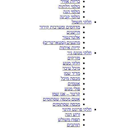
כריות אוויר
בולמי דלתות
בולמי הגה
בולמי קבינה
חלקי חשמל
מדחסים ומערכות קירור
חיישנים
אלטרנטור
מתנעים (סטארטרים)
ידיות איתות
חלקי מנוע/ גיר
מזרקים
חלקי מנוע
מיכל עיבוי
מדיד שמן
מכסה מיכל
אטמים
פולי מנוע
קרטר – אגן שמן
אטם מכסה שסתומים
מכסה שסתומים
חלקי פרונט והיגוי
זרוע הגה
תפוח משולש
תותבים