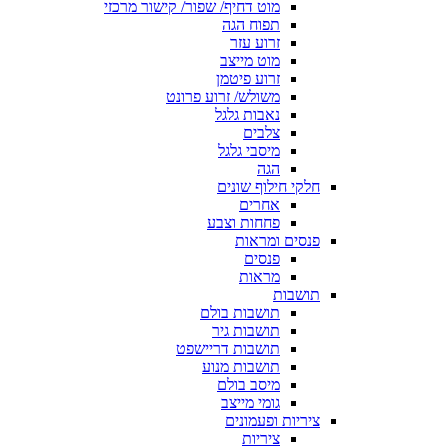
מוט דחיף/ שפור/ קישור מרכזי
תפוח הגה
זרוע עזר
מוט מייצב
זרוע פיטמן
משולש/ זרוע פרונט
נאבות גלגל
צלבים
מיסבי גלגל
הגה
חלקי חילוף שונים
אחרים
פחחות וצבע
פנסים ומראות
פנסים
מראות
תושבות
תושבות בולם
תושבות גיר
תושבות דריישפט
תושבות מנוע
מיסב בולם
גומי מייצב
ציריות ופעמונים
ציריות