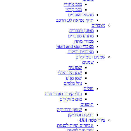
מגב אחורי
מגב קדמי
מנשאי אופניים
תיקי נשיאה לגג הרכב
מצברים
מטען מצברים
מתניע מצברים
ממירי מתח
מצברי Start and stop
מצברים רגילים
שמנים וכימיקלים
שמנים
שמן גיר
שמן הידראולי
שמן מנוע
נוזל בלמים
נוזלים
נוזלי קירור ואנטי פריז
מים מזוקקים
תוספים
שימון ותחזוקה
דבקים וסיליקון
ציוד שטח 4X4
אביזרים וציות לכננות
ציוד עזר לשטח