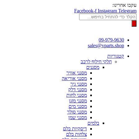
דלג
עקבו אחרינו:
לתוכן
Facebook-f
Instagram
Telegram
Products
search
09-979-9630
sales@vparts.shop
קטגוריות
חלקי חילוף לרכב
מסננים
מסנני אוויר
מסנני אוריאה
מסנני גיר
מסנני דלק
מסנני לחות
מסנני מזגן
מסנני מים
מסנני סולר
מסנני שמן
בלמים
דיסקיות בלם
צלחות בלם