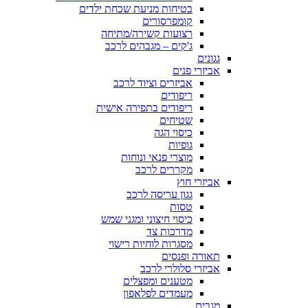
בטיחות מניעת שכחת ילדים
קומפרסורים
רצועות קשירה/מתיחה
ג'קים – מגבהים לרכב
גגונים
אביזרי פנים
אביזרים וציוד לרכב
ריפודים
ריפודים בתפירה אישית
שטיחים
כיסוי הגה
גופיות
מוצרי פנאי ונוחות
מקררים לרכב
אביזרי חוץ
גגון עריסה לרכב
טסות
כיסוי חיצוני ומגני שמש
מדרכות צד
מסגרות לוחיות רישוי
תאורה ופנסים
אביזרי סלולרי לרכב
מטענים ומפצלים
מעמדים לפלאפון
מגבים