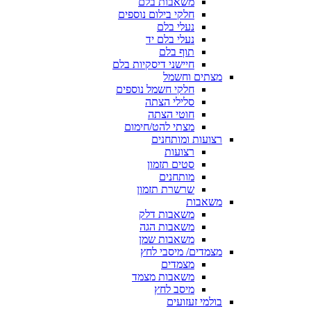
משאבות בלם
חלקי בילום נוספים
נעלי בלם
נעלי בלם יד
תוף בלם
חיישני דיסקיות בלם
מצתים וחשמל
חלקי חשמל נוספים
סלילי הצתה
חוטי הצתה
מצתי להט/חימום
רצועות ומותחנים
רצועות
סטים תזמון
מותחנים
שרשרת תזמון
משאבות
משאבות דלק
משאבות הגה
משאבות שמן
מצמדים/ מיסבי לחץ
מצמדים
משאבות מצמד
מיסב לחץ
בולמי זעזועים