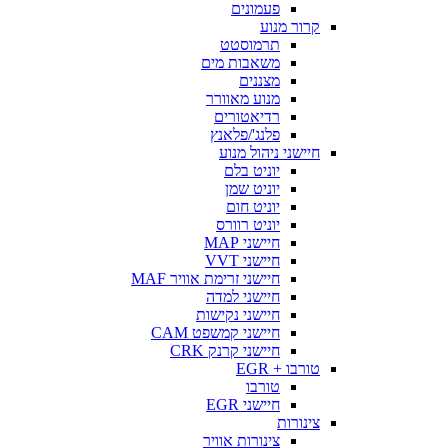
פעמונים
קרור מנוע
תרמוסטט
משאבות מים
מצננים
מנוע מאוורר
רדיאטורים
פלנג'/פלאנץ
חיישני ניהול מנוע
יוניט בלם
יוניט שמן
יוניט חום
יוניט רוורס
חיישני MAP
חיישני VVT
חיישני זרימת אוויר MAF
חיישני למדה
חיישני נקישות
חיישני קמשפט CAM
חיישני קרנק CRK
טורבו + EGR
טורבו
חיישני EGR
צינורות
צינורות אוויר