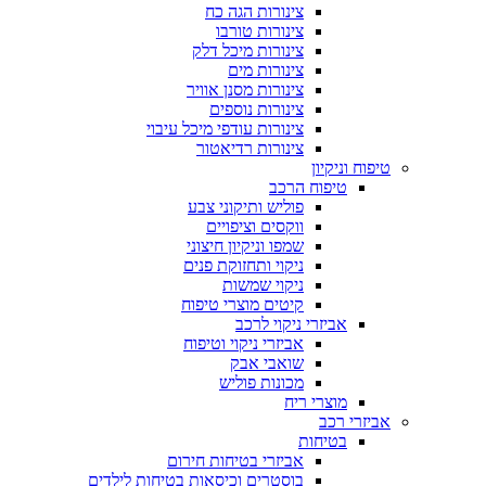
צינורות הגה כח
צינורות טורבו
צינורות מיכל דלק
צינורות מים
צינורות מסנן אוויר
צינורות נוספים
צינורות עודפי מיכל עיבוי
צינורות רדיאטור
טיפוח וניקיון
טיפוח הרכב
פוליש ותיקוני צבע
ווקסים וציפויים
שמפו וניקיון חיצוני
ניקוי ותחזוקת פנים
ניקוי שמשות
קיטים מוצרי טיפוח
אביזרי ניקוי לרכב
אביזרי ניקוי וטיפוח
שואבי אבק
מכונות פוליש
מוצרי ריח
אביזרי רכב
בטיחות
אביזרי בטיחות חירום
בוסטרים וכיסאות בטיחות לילדים