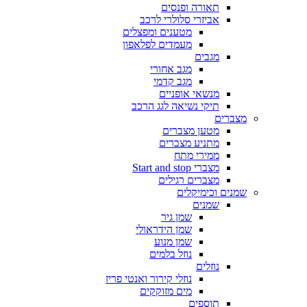
תאורה ופנסים
אביזרי סלולרי לרכב
מטענים ומפצלים
מעמדים לפלאפון
מגבים
מגב אחורי
מגב קדמי
מנשאי אופניים
תיקי נשיאה לגג הרכב
מצברים
מטען מצברים
מתניע מצברים
ממירי מתח
מצברי Start and stop
מצברים רגילים
שמנים וכימיקלים
שמנים
שמן גיר
שמן הידראולי
שמן מנוע
נוזל בלמים
נוזלים
נוזלי קירור ואנטי פריז
מים מזוקקים
תוספים