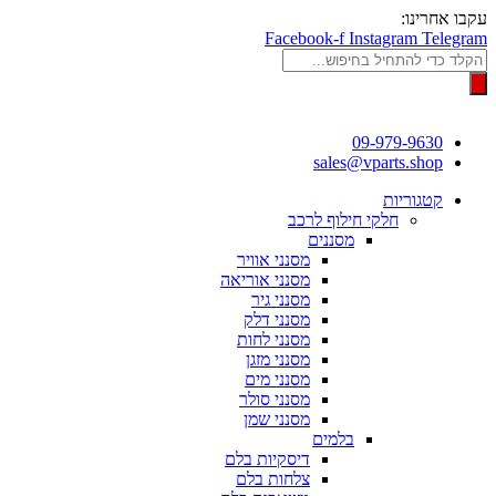
דלג
עקבו אחרינו:
לתוכן
Facebook-f
Instagram
Telegram
Products
search
09-979-9630
sales@vparts.shop
קטגוריות
חלקי חילוף לרכב
מסננים
מסנני אוויר
מסנני אוריאה
מסנני גיר
מסנני דלק
מסנני לחות
מסנני מזגן
מסנני מים
מסנני סולר
מסנני שמן
בלמים
דיסקיות בלם
צלחות בלם