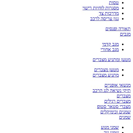
טסות
מסגרות לוחיות רישוי
מדרכות צד
גגון עריסה לרכב
תאורה ופנסים
מגבים
מגב קדמי
מגב אחורי
מטען ומתניע מצברים
מטען מצברים
מתניע מצברים
מנשאי אופניים
תיקי נשיאה לגג הרכב
מצברים
מצברים רגילים
מצברי סטאר סטופ
שמנים וכימיקלים
שמנים
שמני מנוע
שמני גיר