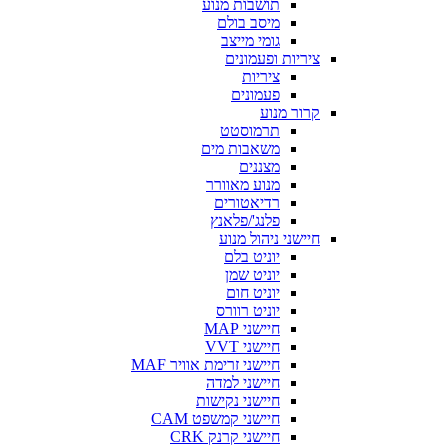
תושבות מנוע
מיסב בולם
גומי מייצב
ציריות ופעמונים
ציריות
פעמונים
קרור מנוע
תרמוסטט
משאבות מים
מצננים
מנוע מאוורר
רדיאטורים
פלנג'/פלאנץ
חיישני ניהול מנוע
יוניט בלם
יוניט שמן
יוניט חום
יוניט רוורס
חיישני MAP
חיישני VVT
חיישני זרימת אוויר MAF
חיישני למדה
חיישני נקישות
חיישני קמשפט CAM
חיישני קרנק CRK