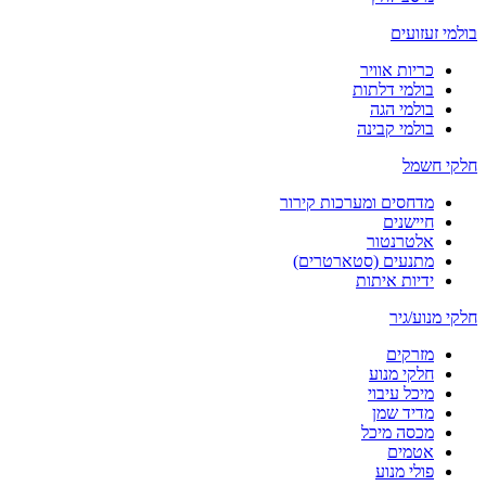
בולמי זעזועים
כריות אוויר
בולמי דלתות
בולמי הגה
בולמי קבינה
חלקי חשמל
מדחסים ומערכות קירור
חיישנים
אלטרנטור
מתנעים (סטארטרים)
ידיות איתות
חלקי מנוע/גיר
מזרקים
חלקי מנוע
מיכל עיבוי
מדיד שמן
מכסה מיכל
אטמים
פולי מנוע