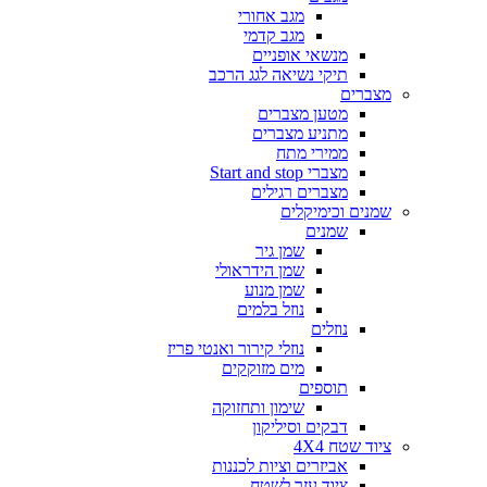
מגב אחורי
מגב קדמי
מנשאי אופניים
תיקי נשיאה לגג הרכב
מצברים
מטען מצברים
מתניע מצברים
ממירי מתח
מצברי Start and stop
מצברים רגילים
שמנים וכימיקלים
שמנים
שמן גיר
שמן הידראולי
שמן מנוע
נוזל בלמים
נוזלים
נוזלי קירור ואנטי פריז
מים מזוקקים
תוספים
שימון ותחזוקה
דבקים וסיליקון
ציוד שטח 4X4
אביזרים וציות לכננות
ציוד עזר לשטח