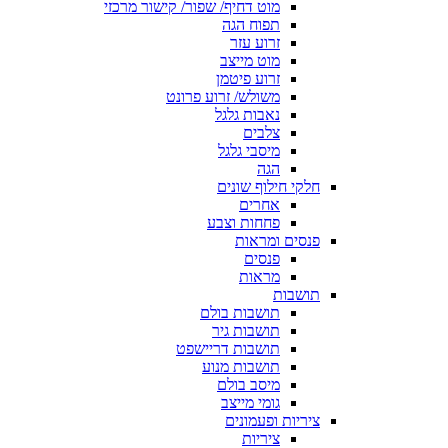
מוט דחיף/ שפור/ קישור מרכזי
תפוח הגה
זרוע עזר
מוט מייצב
זרוע פיטמן
משולש/ זרוע פרונט
נאבות גלגל
צלבים
מיסבי גלגל
הגה
חלקי חילוף שונים
אחרים
פחחות וצבע
פנסים ומראות
פנסים
מראות
תושבות
תושבות בולם
תושבות גיר
תושבות דריישפט
תושבות מנוע
מיסב בולם
גומי מייצב
ציריות ופעמונים
ציריות