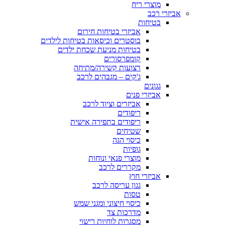
מוצרי ריח
אביזרי רכב
בטיחות
אביזרי בטיחות חירום
בוסטרים וכיסאות בטיחות לילדים
בטיחות מניעת שכחת ילדים
קומפרסורים
רצועות קשירה/מתיחה
ג'קים – מגבהים לרכב
גגונים
אביזרי פנים
אביזרים וציוד לרכב
ריפודים
ריפודים בתפירה אישית
שטיחים
כיסוי הגה
גופיות
מוצרי פנאי ונוחות
מקררים לרכב
אביזרי חוץ
גגון עריסה לרכב
טסות
כיסוי חיצוני ומגני שמש
מדרכות צד
מסגרות לוחיות רישוי