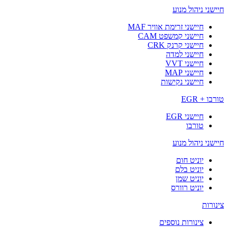
חיישני ניהול מנוע
חיישני זרימת אוויר MAF
חיישני קמשפט CAM
חיישני קרנק CRK
חיישני למדה
חיישני VVT
חיישני MAP
חיישני נקישות
טורבו + EGR
חיישני EGR
טורבו
חיישני ניהול מנוע
יוניט חום
יוניט בלם
יוניט שמן
יוניט רוורס
צינורות
צינורות נוספים