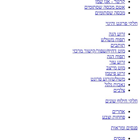
קרטר - אגן שמן
אטם מכסה שסתומים
מכסה שסתומים
חלקי פרונט והיגוי
זרוע הגה
תפוח משולש
תותבים
מוט דחיף/שפור/קישור מרכזי
תפוח הגה
זרוע עזר
מוט מייצב
זרוע פיטמן
משולש/זרוע פרונט
נאבות גלגל
צלבים
חלקי חילוף שונים
אחרים
פחחות וצבע
פנסים ומראות
פנסים