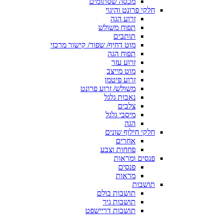
מכסה שסתומים
חלקי פרונט והיגוי
זרוע הגה
תפוח משולש
תותבים
מוט דחיף/ שפור/ קישור מרכזי
תפוח הגה
זרוע עזר
מוט מייצב
זרוע פיטמן
משולש/ זרוע פרונט
נאבות גלגל
צלבים
מיסבי גלגל
הגה
חלקי חילוף שונים
אחרים
פחחות וצבע
פנסים ומראות
פנסים
מראות
תושבות
תושבות בולם
תושבות גיר
תושבות דריישפט