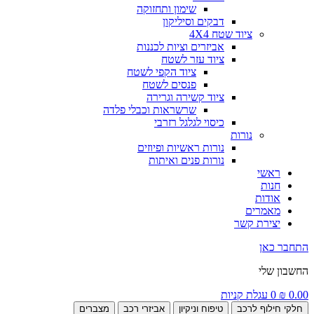
שימון ותחזוקה
דבקים וסיליקון
ציוד שטח 4X4
אביזרים וציות לכננות
ציוד עזר לשטח
ציוד הקפי לשטח
פנסים לשטח
ציוד קשירה וגרירה
שרשראות וכבלי פלדה
כיסוי לגלגל רזרבי
נורות
נורות ראשיות ופיוזים
נורות פנים ואיתות
ראשי
חנות
אודות
מאמרים
יצירת קשר
התחבר כאן
החשבון שלי
0.00
₪
0
עגלת קניות
חלקי חילוף לרכב
טיפוח וניקיון
אביזרי רכב
מצברים