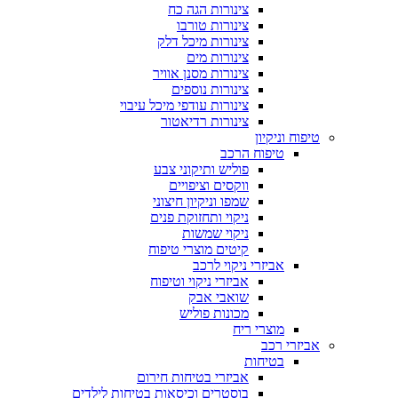
צינורות הגה כח
צינורות טורבו
צינורות מיכל דלק
צינורות מים
צינורות מסנן אוויר
צינורות נוספים
צינורות עודפי מיכל עיבוי
צינורות רדיאטור
טיפוח וניקיון
טיפוח הרכב
פוליש ותיקוני צבע
ווקסים וציפויים
שמפו וניקיון חיצוני
ניקוי ותחזוקת פנים
ניקוי שמשות
קיטים מוצרי טיפוח
אביזרי ניקוי לרכב
אביזרי ניקוי וטיפוח
שואבי אבק
מכונות פוליש
מוצרי ריח
אביזרי רכב
בטיחות
אביזרי בטיחות חירום
בוסטרים וכיסאות בטיחות לילדים