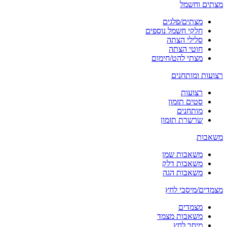
מצתים וחשמל
מצתים/פלגים
חלקי חשמל נוספים
סלילי הצתה
חוטי הצתה
מצתי להט/חימום
רצועות ומותחנים
רצועות
סטים תזמון
מותחנים
שרשרת תזמון
משאבות
משאבות שמן
משאבות דלק
משאבות הגה
מצמדים/מיסבי לחץ
מצמדים
משאבות מצמד
מיסב לחץ