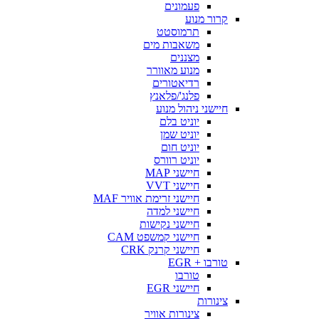
פעמונים
קרור מנוע
תרמוסטט
משאבות מים
מצננים
מנוע מאוורר
רדיאטורים
פלנג'/פלאנץ
חיישני ניהול מנוע
יוניט בלם
יוניט שמן
יוניט חום
יוניט רוורס
חיישני MAP
חיישני VVT
חיישני זרימת אוויר MAF
חיישני למדה
חיישני נקישות
חיישני קמשפט CAM
חיישני קרנק CRK
טורבו + EGR
טורבו
חיישני EGR
צינורות
צינורות אוויר