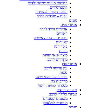
בטיחות מניעת שכחת ילדים
קומפרסורים
רצועות קשירה/מתיחה
ג'קים – מגבהים לרכב
גגונים
אביזרי פנים
אביזרים וציוד לרכב
ריפודים
ריפודים בתפירה אישית
שטיחים
כיסוי הגה
גופיות
מוצרי פנאי ונוחות
מקררים לרכב
אביזרי חוץ
גגון עריסה לרכב
טסות
כיסוי חיצוני ומגני שמש
מדרכות צד
מסגרות לוחיות רישוי
תאורה ופנסים
אביזרי סלולרי לרכב
מטענים ומפצלים
מעמדים לפלאפון
מגבים