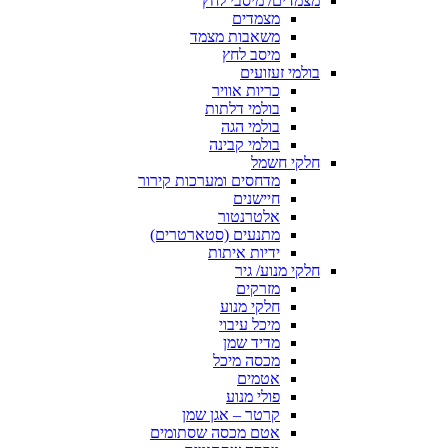
מצמדים/ מיסבי לחץ
מצמדים
משאבות מצמד
מיסב לחץ
בולמי זעזועים
כריות אוויר
בולמי דלתות
בולמי הגה
בולמי קבינה
חלקי חשמל
מדחסים ומערכות קירור
חיישנים
אלטרנטור
מתנעים (סטארטרים)
ידיות איתות
חלקי מנוע/ גיר
מזרקים
חלקי מנוע
מיכל עיבוי
מדיד שמן
מכסה מיכל
אטמים
פולי מנוע
קרטר – אגן שמן
אטם מכסה שסתומים