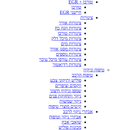
טורבו + EGR
טורבו
חיישני EGR
צינורות
צינורות אוויר
צינורות הגה כח
צינורות טורבו
צינורות מיכל דלק
צינורות מים
צינורות מסנן אוויר
צינורות נוספים
צינורות עודפי מיכל עיבוי
צינורות רדיאטור
טיפוח וניקיון
טיפוח הרכב
פוליש ותיקוני צבע
ווקסים וציפויים
שמפו וניקיון חיצוני
ניקוי ותחזוקת פנים
ניקוי שמשות
קיטים מוצרי טיפוח
אביזרי ניקוי לרכב
אביזרי ניקוי וטיפוח
שואבי אבק
מכונות פוליש