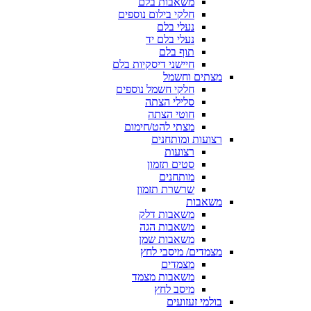
משאבות בלם
חלקי בילום נוספים
נעלי בלם
נעלי בלם יד
תוף בלם
חיישני דיסקיות בלם
מצתים וחשמל
חלקי חשמל נוספים
סלילי הצתה
חוטי הצתה
מצתי להט/חימום
רצועות ומותחנים
רצועות
סטים תזמון
מותחנים
שרשרת תזמון
משאבות
משאבות דלק
משאבות הגה
משאבות שמן
מצמדים/ מיסבי לחץ
מצמדים
משאבות מצמד
מיסב לחץ
בולמי זעזועים