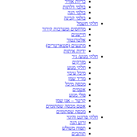
כריות אוויר
בולמי דלתות
בולמי הגה
בולמי קבינה
חלקי חשמל
מדחסים ומערכות קירור
חיישנים
אלטרנטור
מתנעים (סטארטרים)
ידיות איתות
חלקי מנוע/ גיר
מזרקים
חלקי מנוע
מיכל עיבוי
מדיד שמן
מכסה מיכל
אטמים
פולי מנוע
קרטר – אגן שמן
אטם מכסה שסתומים
מכסה שסתומים
חלקי פרונט והיגוי
זרוע הגה
תפוח משולש
תותבים