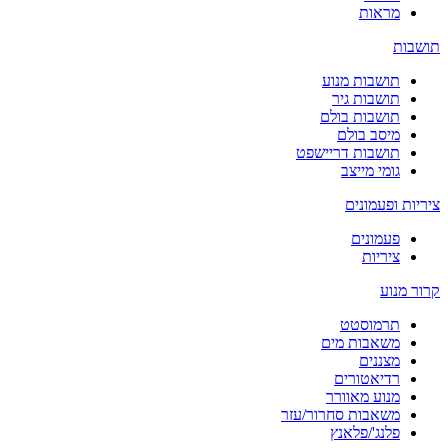
מראות
תושבות
תושבות מנוע
תושבות גיר
תושבות בולם
מיסב בולם
תושבות דריישפט
גומי מייצב
ציריות ופעמונים
פעמונים
ציריות
קרור מנוע
תרמוסטט
משאבות מים
מצננים
רדיאטורים
מנוע מאוורר
משאבות סחרור/עזר
פלנג'/פלאנץ