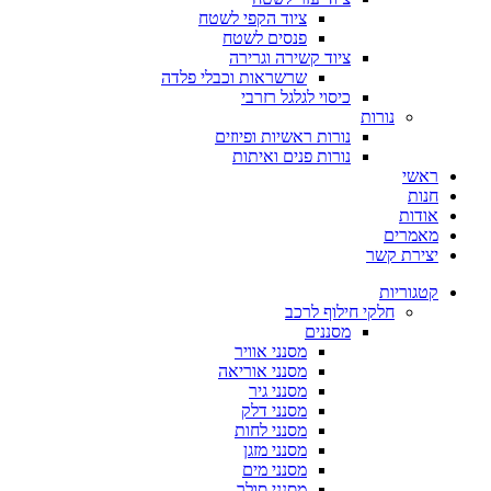
ציוד הקפי לשטח
פנסים לשטח
ציוד קשירה וגרירה
שרשראות וכבלי פלדה
כיסוי לגלגל רזרבי
נורות
נורות ראשיות ופיוזים
נורות פנים ואיתות
ראשי
חנות
אודות
מאמרים
יצירת קשר
קטגוריות
חלקי חילוף לרכב
מסננים
מסנני אוויר
מסנני אוריאה
מסנני גיר
מסנני דלק
מסנני לחות
מסנני מזגן
מסנני מים
מסנני סולר