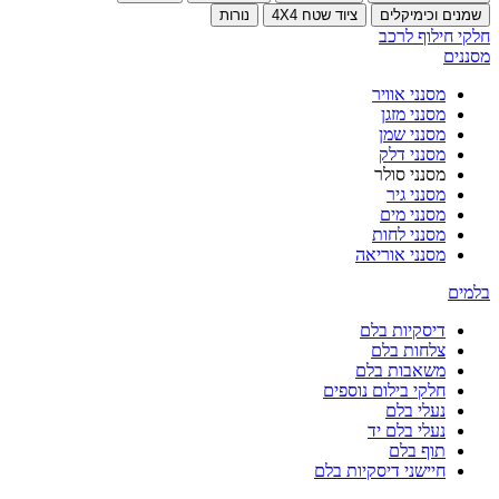
שמנים וכימיקלים
ציוד שטח 4X4
נורות
חלקי חילוף לרכב
מסננים
מסנני אוויר
מסנני מזגן
מסנני שמן
מסנני דלק
מסנני סולר
מסנני גיר
מסנני מים
מסנני לחות
מסנני אוריאה
בלמים
דיסקיות בלם
צלחות בלם
משאבות בלם
חלקי בילום נוספים
נעלי בלם
נעלי בלם יד
תוף בלם
חיישני דיסקיות בלם