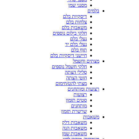
מסנני שמן
בלמים
דיסקיות בלם
צלחות בלם
משאבות בלם
חלקי בילום נוספים
נעלי בלם
נעלי בלם יד
תוף בלם
חיישני דיסקיות בלם
מצתים וחשמל
חלקי חשמל נוספים
סלילי הצתה
חוטי הצתה
מצתי להט/חימום
רצועות ומותחנים
רצועות
סטים תזמון
מותחנים
שרשרת תזמון
משאבות
משאבות דלק
משאבות הגה
משאבות שמן