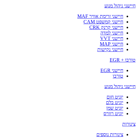
חיישני ניהול מנוע
חיישני זרימת אוויר MAF
חיישני קמשפט CAM
חיישני קרנק CRK
חיישני למדה
חיישני VVT
חיישני MAP
חיישני נקישות
טורבו + EGR
חיישני EGR
טורבו
חיישני ניהול מנוע
יוניט חום
יוניט בלם
יוניט שמן
יוניט רוורס
צינורות
צינורות נוספים