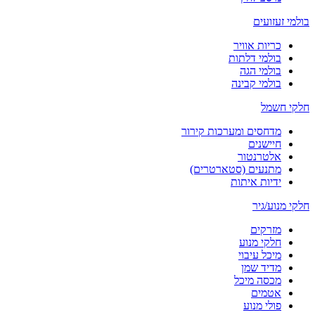
בולמי זעזועים
כריות אוויר
בולמי דלתות
בולמי הגה
בולמי קבינה
חלקי חשמל
מדחסים ומערכות קירור
חיישנים
אלטרנטור
מתנעים (סטארטרים)
ידיות איתות
חלקי מנוע/גיר
מזרקים
חלקי מנוע
מיכל עיבוי
מדיד שמן
מכסה מיכל
אטמים
פולי מנוע