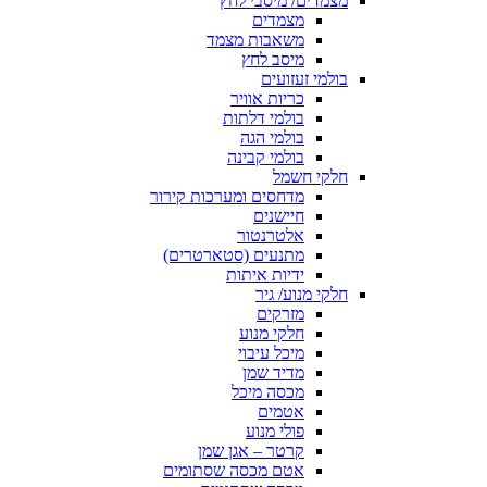
מצמדים/ מיסבי לחץ
מצמדים
משאבות מצמד
מיסב לחץ
בולמי זעזועים
כריות אוויר
בולמי דלתות
בולמי הגה
בולמי קבינה
חלקי חשמל
מדחסים ומערכות קירור
חיישנים
אלטרנטור
מתנעים (סטארטרים)
ידיות איתות
חלקי מנוע/ גיר
מזרקים
חלקי מנוע
מיכל עיבוי
מדיד שמן
מכסה מיכל
אטמים
פולי מנוע
קרטר – אגן שמן
אטם מכסה שסתומים