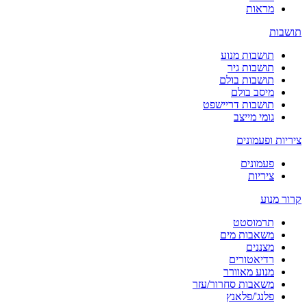
מראות
תושבות
תושבות מנוע
תושבות גיר
תושבות בולם
מיסב בולם
תושבות דריישפט
גומי מייצב
ציריות ופעמונים
פעמונים
ציריות
קרור מנוע
תרמוסטט
משאבות מים
מצננים
רדיאטורים
מנוע מאוורר
משאבות סחרור/עזר
פלנג'/פלאנץ