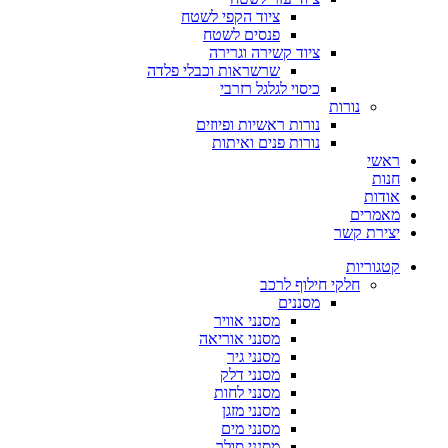
ציוד הקפי לשטח
פנסים לשטח
ציוד קשירה וגרירה
שרשראות וכבלי פלדה
כיסוי לגלגל רזרבי
נורות
נורות ראשיות ופיוזים
נורות פנים ואיתות
ראשי
חנות
אודות
מאמרים
יצירת קשר
קטגוריות
חלקי חילוף לרכב
מסננים
מסנני אוויר
מסנני אוריאה
מסנני גיר
מסנני דלק
מסנני לחות
מסנני מזגן
מסנני מים
מסנני סולר