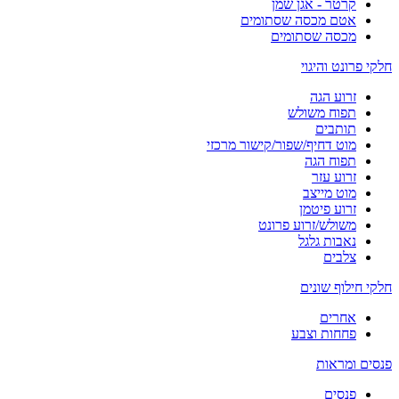
קרטר - אגן שמן
אטם מכסה שסתומים
מכסה שסתומים
חלקי פרונט והיגוי
זרוע הגה
תפוח משולש
תותבים
מוט דחיף/שפור/קישור מרכזי
תפוח הגה
זרוע עזר
מוט מייצב
זרוע פיטמן
משולש/זרוע פרונט
נאבות גלגל
צלבים
חלקי חילוף שונים
אחרים
פחחות וצבע
פנסים ומראות
פנסים