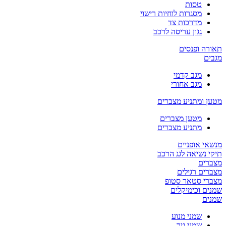
טסות
מסגרות לוחיות רישוי
מדרכות צד
גגון עריסה לרכב
תאורה ופנסים
מגבים
מגב קדמי
מגב אחורי
מטען ומתניע מצברים
מטען מצברים
מתניע מצברים
מנשאי אופניים
תיקי נשיאה לגג הרכב
מצברים
מצברים רגילים
מצברי סטאר סטופ
שמנים וכימיקלים
שמנים
שמני מנוע
שמני גיר