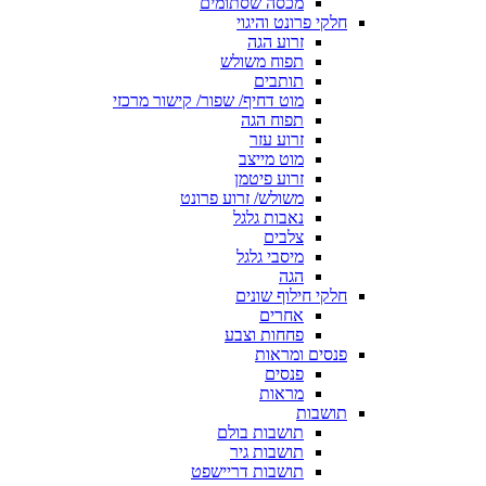
מכסה שסתומים
חלקי פרונט והיגוי
זרוע הגה
תפוח משולש
תותבים
מוט דחיף/ שפור/ קישור מרכזי
תפוח הגה
זרוע עזר
מוט מייצב
זרוע פיטמן
משולש/ זרוע פרונט
נאבות גלגל
צלבים
מיסבי גלגל
הגה
חלקי חילוף שונים
אחרים
פחחות וצבע
פנסים ומראות
פנסים
מראות
תושבות
תושבות בולם
תושבות גיר
תושבות דריישפט