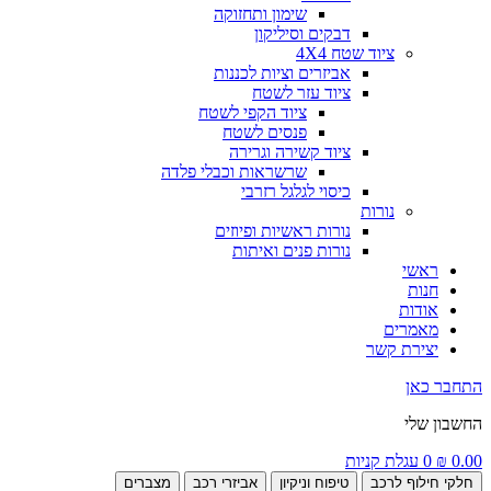
שימון ותחזוקה
דבקים וסיליקון
ציוד שטח 4X4
אביזרים וציות לכננות
ציוד עזר לשטח
ציוד הקפי לשטח
פנסים לשטח
ציוד קשירה וגרירה
שרשראות וכבלי פלדה
כיסוי לגלגל רזרבי
נורות
נורות ראשיות ופיוזים
נורות פנים ואיתות
ראשי
חנות
אודות
מאמרים
יצירת קשר
התחבר כאן
החשבון שלי
0.00
₪
0
עגלת קניות
חלקי חילוף לרכב
טיפוח וניקיון
אביזרי רכב
מצברים