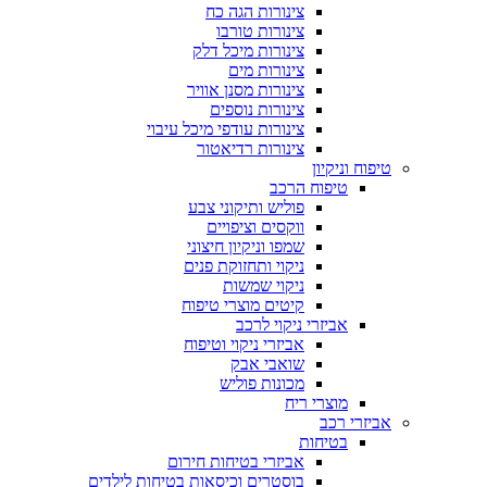
צינורות הגה כח
צינורות טורבו
צינורות מיכל דלק
צינורות מים
צינורות מסנן אוויר
צינורות נוספים
צינורות עודפי מיכל עיבוי
צינורות רדיאטור
טיפוח וניקיון
טיפוח הרכב
פוליש ותיקוני צבע
ווקסים וציפויים
שמפו וניקיון חיצוני
ניקוי ותחזוקת פנים
ניקוי שמשות
קיטים מוצרי טיפוח
אביזרי ניקוי לרכב
אביזרי ניקוי וטיפוח
שואבי אבק
מכונות פוליש
מוצרי ריח
אביזרי רכב
בטיחות
אביזרי בטיחות חירום
בוסטרים וכיסאות בטיחות לילדים