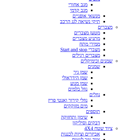
מגב אחורי
מגב קדמי
מנשאי אופניים
תיקי נשיאה לגג הרכב
מצברים
מטען מצברים
מתניע מצברים
ממירי מתח
מצברי Start and stop
מצברים רגילים
שמנים וכימיקלים
שמנים
שמן גיר
שמן הידראולי
שמן מנוע
נוזל בלמים
נוזלים
נוזלי קירור ואנטי פריז
מים מזוקקים
תוספים
שימון ותחזוקה
דבקים וסיליקון
ציוד שטח 4X4
אביזרים וציות לכננות
ציוד עזר לשטח