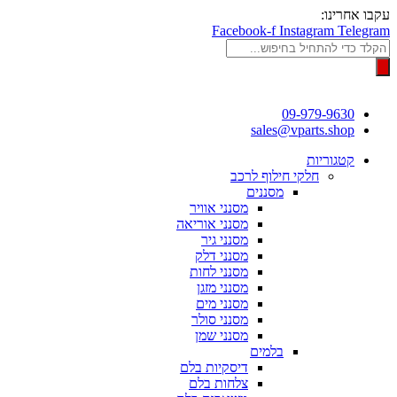
דלג
עקבו אחרינו:
לתוכן
Facebook-f
Instagram
Telegram
Products
search
09-979-9630
sales@vparts.shop
קטגוריות
חלקי חילוף לרכב
מסננים
מסנני אוויר
מסנני אוריאה
מסנני גיר
מסנני דלק
מסנני לחות
מסנני מזגן
מסנני מים
מסנני סולר
מסנני שמן
בלמים
דיסקיות בלם
צלחות בלם