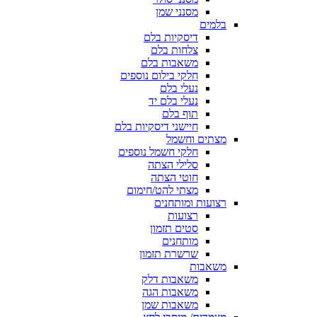
מסנני שמן
בלמים
דיסקיות בלם
צלחות בלם
משאבות בלם
חלקי בילום נוספים
נעלי בלם
נעלי בלם יד
תוף בלם
חיישני דיסקיות בלם
מצתים וחשמל
חלקי חשמל נוספים
סלילי הצתה
חוטי הצתה
מצתי להט/חימום
רצועות ומותחנים
רצועות
סטים תזמון
מותחנים
שרשרת תזמון
משאבות
משאבות דלק
משאבות הגה
משאבות שמן