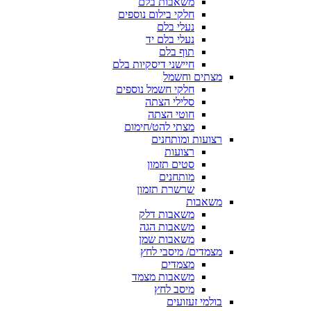
משאבות בלם
חלקי בילום נוספים
נעלי בלם
נעלי בלם יד
תוף בלם
חיישני דיסקיות בלם
מצתים וחשמל
חלקי חשמל נוספים
סלילי הצתה
חוטי הצתה
מצתי להט/חימום
רצועות ומותחנים
רצועות
סטים תזמון
מותחנים
שרשרת תזמון
משאבות
משאבות דלק
משאבות הגה
משאבות שמן
מצמדים/ מיסבי לחץ
מצמדים
משאבות מצמד
מיסב לחץ
בולמי זעזועים