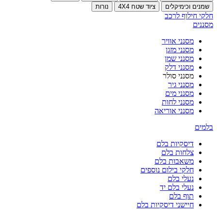
שמנים וכימיקלים
ציוד שטח 4X4
נורות
חלקי חילוף לרכב
מסננים
מסנני אוויר
מסנני מזגן
מסנני שמן
מסנני דלק
מסנני סולר
מסנני גיר
מסנני מים
מסנני לחות
מסנני אוריאה
בלמים
דיסקיות בלם
צלחות בלם
משאבות בלם
חלקי בילום נוספים
נעלי בלם
נעלי בלם יד
תוף בלם
חיישני דיסקיות בלם