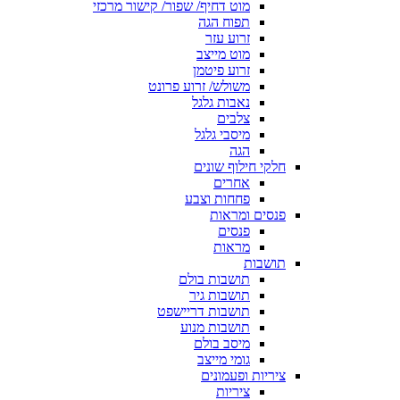
מוט דחיף/ שפור/ קישור מרכזי
תפוח הגה
זרוע עזר
מוט מייצב
זרוע פיטמן
משולש/ זרוע פרונט
נאבות גלגל
צלבים
מיסבי גלגל
הגה
חלקי חילוף שונים
אחרים
פחחות וצבע
פנסים ומראות
פנסים
מראות
תושבות
תושבות בולם
תושבות גיר
תושבות דריישפט
תושבות מנוע
מיסב בולם
גומי מייצב
ציריות ופעמונים
ציריות