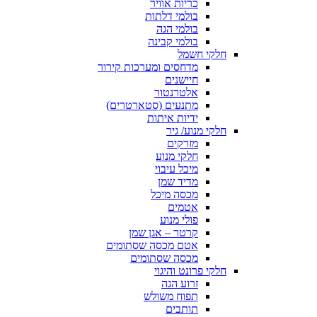
כריות אוויר
בולמי דלתות
בולמי הגה
בולמי קבינה
חלקי חשמל
מדחסים ומערכות קירור
חיישנים
אלטרנטור
מתנעים (סטארטרים)
ידיות איתות
חלקי מנוע/ גיר
מזרקים
חלקי מנוע
מיכל עיבוי
מדיד שמן
מכסה מיכל
אטמים
פולי מנוע
קרטר – אגן שמן
אטם מכסה שסתומים
מכסה שסתומים
חלקי פרונט והיגוי
זרוע הגה
תפוח משולש
תותבים