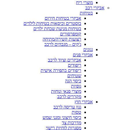
מוצרי ריח
אביזרי רכב
בטיחות
אביזרי בטיחות חירום
בוסטרים וכיסאות בטיחות לילדים
בטיחות מניעת שכחת ילדים
קומפרסורים
רצועות קשירה/מתיחה
ג'קים – מגבהים לרכב
גגונים
אביזרי פנים
אביזרים וציוד לרכב
ריפודים
ריפודים בתפירה אישית
שטיחים
כיסוי הגה
גופיות
מוצרי פנאי ונוחות
מקררים לרכב
אביזרי חוץ
גגון עריסה לרכב
טסות
כיסוי חיצוני ומגני שמש
מדרכות צד
מסגרות לוחיות רישוי