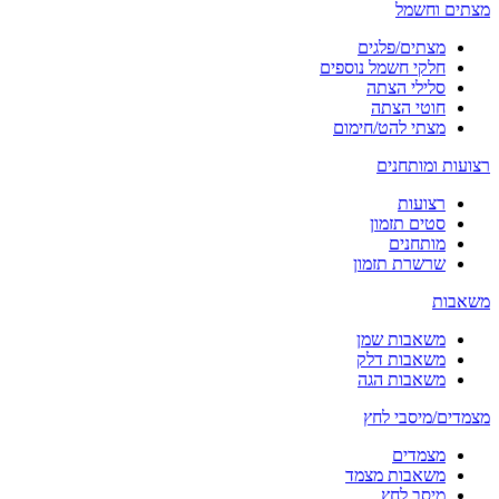
מצתים וחשמל
מצתים/פלגים
חלקי חשמל נוספים
סלילי הצתה
חוטי הצתה
מצתי להט/חימום
רצועות ומותחנים
רצועות
סטים תזמון
מותחנים
שרשרת תזמון
משאבות
משאבות שמן
משאבות דלק
משאבות הגה
מצמדים/מיסבי לחץ
מצמדים
משאבות מצמד
מיסב לחץ