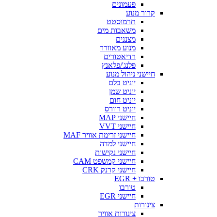
פעמונים
קרור מנוע
תרמוסטט
משאבות מים
מצננים
מנוע מאוורר
רדיאטורים
פלנג'/פלאנץ
חיישני ניהול מנוע
יוניט בלם
יוניט שמן
יוניט חום
יוניט רוורס
חיישני MAP
חיישני VVT
חיישני זרימת אוויר MAF
חיישני למדה
חיישני נקישות
חיישני קמשפט CAM
חיישני קרנק CRK
טורבו + EGR
טורבו
חיישני EGR
צינורות
צינורות אוויר