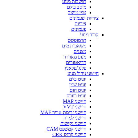
תושבות מנוע
מיסב בולם
גומי מייצב
ציריות ופעמונים
ציריות
פעמונים
קרור מנוע
תרמוסטט
משאבות מים
מצננים
מנוע מאוורר
רדיאטורים
פלנג'/פלאנץ
חיישני ניהול מנוע
יוניט בלם
יוניט שמן
יוניט חום
יוניט רוורס
חיישני MAP
חיישני VVT
חיישני זרימת אוויר MAF
חיישני למדה
חיישני נקישות
חיישני קמשפט CAM
חיישני קרנק CRK