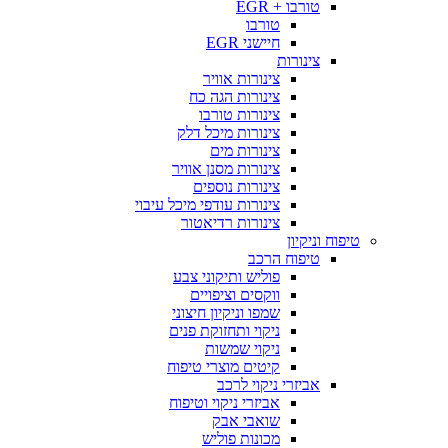
טורבו + EGR
טורבו
חיישני EGR
צינורות
צינורות אוויר
צינורות הגה כח
צינורות טורבו
צינורות מיכל דלק
צינורות מים
צינורות מסנן אוויר
צינורות נוספים
צינורות עודפי מיכל עיבוי
צינורות רדיאטור
טיפוח וניקיון
טיפוח הרכב
פוליש ותיקוני צבע
ווקסים וציפויים
שמפו וניקיון חיצוני
ניקוי ותחזוקת פנים
ניקוי שמשות
קיטים מוצרי טיפוח
אביזרי ניקוי לרכב
אביזרי ניקוי וטיפוח
שואבי אבק
מכונות פוליש