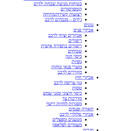
בטיחות מניעת שכחת ילדים
קומפרסורים
רצועות קשירה/מתיחה
ג'קים – מגבהים לרכב
גגונים
אביזרי פנים
אביזרים וציוד לרכב
ריפודים
ריפודים בתפירה אישית
שטיחים
כיסוי הגה
גופיות
מוצרי פנאי ונוחות
מקררים לרכב
אביזרי חוץ
גגון עריסה לרכב
טסות
כיסוי חיצוני ומגני שמש
מדרכות צד
מסגרות לוחיות רישוי
תאורה ופנסים
אביזרי סלולרי לרכב
מטענים ומפצלים
מעמדים לפלאפון
מגבים