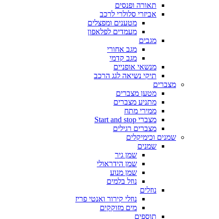
תאורה ופנסים
אביזרי סלולרי לרכב
מטענים ומפצלים
מעמדים לפלאפון
מגבים
מגב אחורי
מגב קדמי
מנשאי אופניים
תיקי נשיאה לגג הרכב
מצברים
מטען מצברים
מתניע מצברים
ממירי מתח
מצברי Start and stop
מצברים רגילים
שמנים וכימיקלים
שמנים
שמן גיר
שמן הידראולי
שמן מנוע
נוזל בלמים
נוזלים
נוזלי קירור ואנטי פריז
מים מזוקקים
תוספים