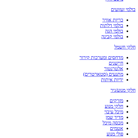
בולמי זעזועים
כריות אוויר
בולמי דלתות
בולמי הגה
בולמי קבינה
חלקי חשמל
מדחסים ומערכות קירור
חיישנים
אלטרנטור
מתנעים (סטארטרים)
ידיות איתות
חלקי מנוע/גיר
מזרקים
חלקי מנוע
מיכל עיבוי
מדיד שמן
מכסה מיכל
אטמים
פולי מנוע