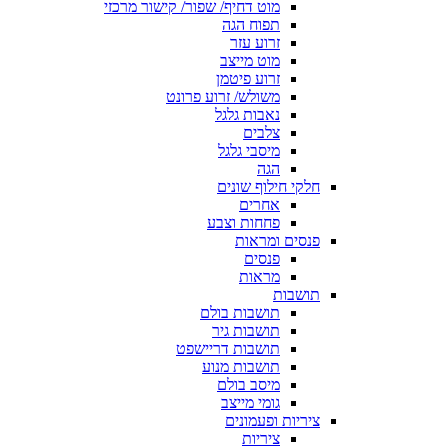
מוט דחיף/ שפור/ קישור מרכזי
תפוח הגה
זרוע עזר
מוט מייצב
זרוע פיטמן
משולש/ זרוע פרונט
נאבות גלגל
צלבים
מיסבי גלגל
הגה
חלקי חילוף שונים
אחרים
פחחות וצבע
פנסים ומראות
פנסים
מראות
תושבות
תושבות בולם
תושבות גיר
תושבות דריישפט
תושבות מנוע
מיסב בולם
גומי מייצב
ציריות ופעמונים
ציריות