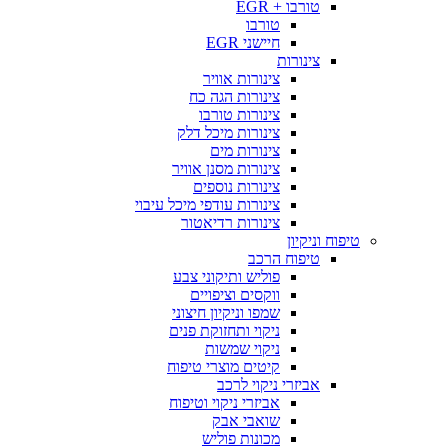
טורבו + EGR
טורבו
חיישני EGR
צינורות
צינורות אוויר
צינורות הגה כח
צינורות טורבו
צינורות מיכל דלק
צינורות מים
צינורות מסנן אוויר
צינורות נוספים
צינורות עודפי מיכל עיבוי
צינורות רדיאטור
טיפוח וניקיון
טיפוח הרכב
פוליש ותיקוני צבע
ווקסים וציפויים
שמפו וניקיון חיצוני
ניקוי ותחזוקת פנים
ניקוי שמשות
קיטים מוצרי טיפוח
אביזרי ניקוי לרכב
אביזרי ניקוי וטיפוח
שואבי אבק
מכונות פוליש