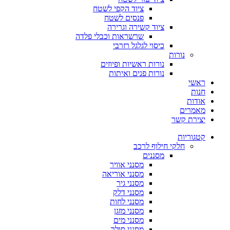
ציוד הקפי לשטח
פנסים לשטח
ציוד קשירה וגרירה
שרשראות וכבלי פלדה
כיסוי לגלגל רזרבי
נורות
נורות ראשיות ופיוזים
נורות פנים ואיתות
ראשי
חנות
אודות
מאמרים
יצירת קשר
קטגוריות
חלקי חילוף לרכב
מסננים
מסנני אוויר
מסנני אוריאה
מסנני גיר
מסנני דלק
מסנני לחות
מסנני מזגן
מסנני מים
מסנני סולר