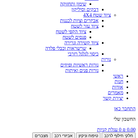
שימון ותחזוקה
דבקים וסיליקון
ציוד שטח 4X4
אביזרים וציות לכננות
ציוד עזר לשטח
ציוד הקפי לשטח
פנסים לשטח
ציוד קשירה וגרירה
שרשראות וכבלי פלדה
כיסוי לגלגל רזרבי
נורות
נורות ראשיות ופיוזים
נורות פנים ואיתות
ראשי
חנות
אודות
מאמרים
יצירת קשר
התחבר כאן
החשבון שלי
0.00
₪
0
עגלת קניות
חלקי חילוף לרכב
טיפוח וניקיון
אביזרי רכב
מצברים