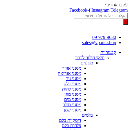
דלג
עקבו אחרינו:
לתוכן
Facebook-f
Instagram
Telegram
Products
search
09-979-9630
sales@vparts.shop
קטגוריות
חלקי חילוף לרכב
מסננים
מסנני אוויר
מסנני אוריאה
מסנני גיר
מסנני דלק
מסנני לחות
מסנני מזגן
מסנני מים
מסנני סולר
מסנני שמן
בלמים
דיסקיות בלם
צלחות בלם