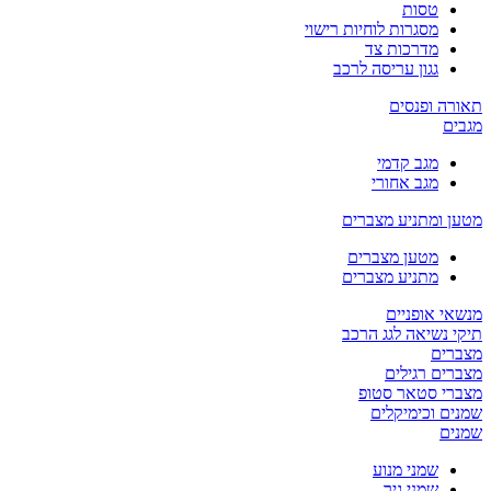
טסות
מסגרות לוחיות רישוי
מדרכות צד
גגון עריסה לרכב
תאורה ופנסים
מגבים
מגב קדמי
מגב אחורי
מטען ומתניע מצברים
מטען מצברים
מתניע מצברים
מנשאי אופניים
תיקי נשיאה לגג הרכב
מצברים
מצברים רגילים
מצברי סטאר סטופ
שמנים וכימיקלים
שמנים
שמני מנוע
שמני גיר