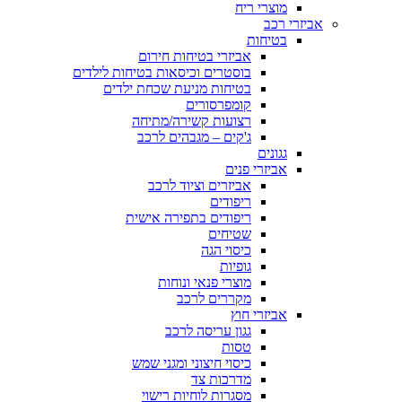
מוצרי ריח
אביזרי רכב
בטיחות
אביזרי בטיחות חירום
בוסטרים וכיסאות בטיחות לילדים
בטיחות מניעת שכחת ילדים
קומפרסורים
רצועות קשירה/מתיחה
ג'קים – מגבהים לרכב
גגונים
אביזרי פנים
אביזרים וציוד לרכב
ריפודים
ריפודים בתפירה אישית
שטיחים
כיסוי הגה
גופיות
מוצרי פנאי ונוחות
מקררים לרכב
אביזרי חוץ
גגון עריסה לרכב
טסות
כיסוי חיצוני ומגני שמש
מדרכות צד
מסגרות לוחיות רישוי