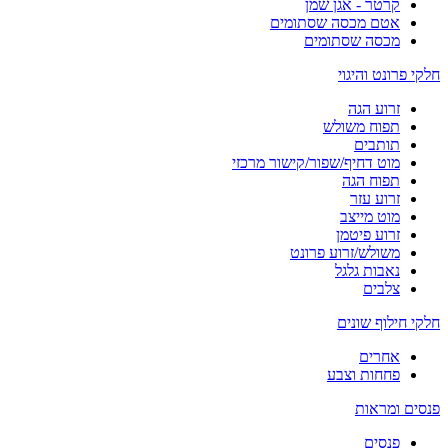
קרטר - אגן שמן
אטם מכסה שסתומים
מכסה שסתומים
חלקי פרונט והיגוי
זרוע הגה
תפוח משולש
תותבים
מוט דחיף/שפור/קישור מרכזי
תפוח הגה
זרוע עזר
מוט מייצב
זרוע פיטמן
משולש/זרוע פרונט
נאבות גלגל
צלבים
חלקי חילוף שונים
אחרים
פחחות וצבע
פנסים ומראות
פנסים