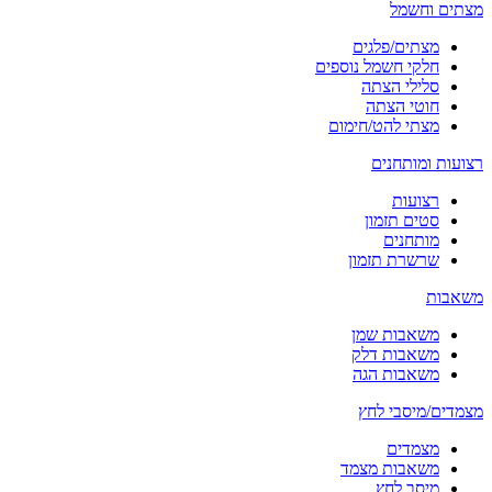
מצתים וחשמל
מצתים/פלגים
חלקי חשמל נוספים
סלילי הצתה
חוטי הצתה
מצתי להט/חימום
רצועות ומותחנים
רצועות
סטים תזמון
מותחנים
שרשרת תזמון
משאבות
משאבות שמן
משאבות דלק
משאבות הגה
מצמדים/מיסבי לחץ
מצמדים
משאבות מצמד
מיסב לחץ