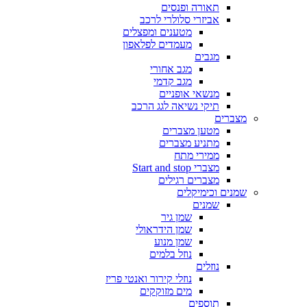
תאורה ופנסים
אביזרי סלולרי לרכב
מטענים ומפצלים
מעמדים לפלאפון
מגבים
מגב אחורי
מגב קדמי
מנשאי אופניים
תיקי נשיאה לגג הרכב
מצברים
מטען מצברים
מתניע מצברים
ממירי מתח
מצברי Start and stop
מצברים רגילים
שמנים וכימיקלים
שמנים
שמן גיר
שמן הידראולי
שמן מנוע
נוזל בלמים
נוזלים
נוזלי קירור ואנטי פריז
מים מזוקקים
תוספים