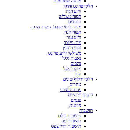
מכסה שסתומים
חלקי פרונט והיגוי
זרוע הגה
תפוח משולש
תותבים
מוט דחיף/ שפור/ קישור מרכזי
תפוח הגה
זרוע עזר
מוט מייצב
זרוע פיטמן
משולש/ זרוע פרונט
נאבות גלגל
צלבים
מיסבי גלגל
הגה
חלקי חילוף שונים
אחרים
פחחות וצבע
פנסים ומראות
פנסים
מראות
תושבות
תושבות בולם
תושבות גיר
תושבות דריישפט