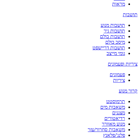
מראות
תושבות
תושבות מנוע
תושבות גיר
תושבות בולם
מיסב בולם
תושבות דריישפט
גומי מייצב
ציריות ופעמונים
פעמונים
ציריות
קרור מנוע
תרמוסטט
משאבות מים
מצננים
רדיאטורים
מנוע מאוורר
משאבות סחרור/עזר
פלנג'/פלאנץ