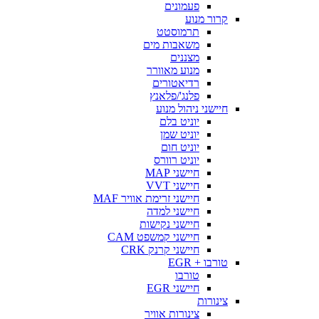
פעמונים
קרור מנוע
תרמוסטט
משאבות מים
מצננים
מנוע מאוורר
רדיאטורים
פלנג'/פלאנץ
חיישני ניהול מנוע
יוניט בלם
יוניט שמן
יוניט חום
יוניט רוורס
חיישני MAP
חיישני VVT
חיישני זרימת אוויר MAF
חיישני למדה
חיישני נקישות
חיישני קמשפט CAM
חיישני קרנק CRK
טורבו + EGR
טורבו
חיישני EGR
צינורות
צינורות אוויר