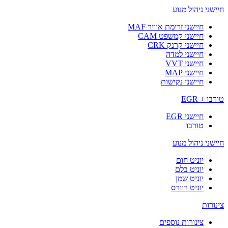
חיישני ניהול מנוע
חיישני זרימת אוויר MAF
חיישני קמשפט CAM
חיישני קרנק CRK
חיישני למדה
חיישני VVT
חיישני MAP
חיישני נקישות
טורבו + EGR
חיישני EGR
טורבו
חיישני ניהול מנוע
יוניט חום
יוניט בלם
יוניט שמן
יוניט רוורס
צינורות
צינורות נוספים