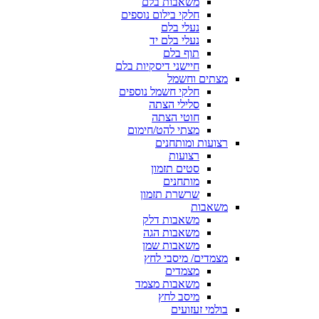
משאבות בלם
חלקי בילום נוספים
נעלי בלם
נעלי בלם יד
תוף בלם
חיישני דיסקיות בלם
מצתים וחשמל
חלקי חשמל נוספים
סלילי הצתה
חוטי הצתה
מצתי להט/חימום
רצועות ומותחנים
רצועות
סטים תזמון
מותחנים
שרשרת תזמון
משאבות
משאבות דלק
משאבות הגה
משאבות שמן
מצמדים/ מיסבי לחץ
מצמדים
משאבות מצמד
מיסב לחץ
בולמי זעזועים