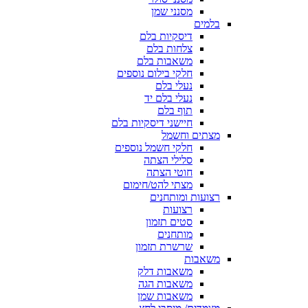
מסנני שמן
בלמים
דיסקיות בלם
צלחות בלם
משאבות בלם
חלקי בילום נוספים
נעלי בלם
נעלי בלם יד
תוף בלם
חיישני דיסקיות בלם
מצתים וחשמל
חלקי חשמל נוספים
סלילי הצתה
חוטי הצתה
מצתי להט/חימום
רצועות ומותחנים
רצועות
סטים תזמון
מותחנים
שרשרת תזמון
משאבות
משאבות דלק
משאבות הגה
משאבות שמן