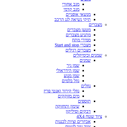
מגב אחורי
מגב קדמי
מנשאי אופניים
תיקי נשיאה לגג הרכב
מצברים
מטען מצברים
מתניע מצברים
ממירי מתח
מצברי Start and stop
מצברים רגילים
שמנים וכימיקלים
שמנים
שמן גיר
שמן הידראולי
שמן מנוע
נוזל בלמים
נוזלים
נוזלי קירור ואנטי פריז
מים מזוקקים
תוספים
שימון ותחזוקה
דבקים וסיליקון
ציוד שטח 4X4
אביזרים וציות לכננות
ציוד עזר לשטח