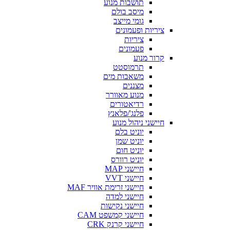
תושבות מנוע
מיסב בולם
גומי מייצב
ציריות ופעמונים
ציריות
פעמונים
קרור מנוע
תרמוסטט
משאבות מים
מצננים
מנוע מאוורר
רדיאטורים
פלנג'/פלאנץ
חיישני ניהול מנוע
יוניט בלם
יוניט שמן
יוניט חום
יוניט רוורס
חיישני MAP
חיישני VVT
חיישני זרימת אוויר MAF
חיישני למדה
חיישני נקישות
חיישני קמשפט CAM
חיישני קרנק CRK