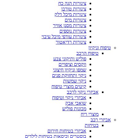
צינורות הגה כח
צינורות טורבו
צינורות מיכל דלק
צינורות מים
צינורות מסנן אוויר
צינורות נוספים
צינורות עודפי מיכל עיבוי
צינורות רדיאטור
טיפוח וניקיון
טיפוח הרכב
פוליש ותיקוני צבע
ווקסים וציפויים
שמפו וניקיון חיצוני
ניקוי ותחזוקת פנים
ניקוי שמשות
קיטים מוצרי טיפוח
אביזרי ניקוי לרכב
אביזרי ניקוי וטיפוח
שואבי אבק
מכונות פוליש
מוצרי ריח
אביזרי רכב
בטיחות
אביזרי בטיחות חירום
בוסטרים וכיסאות בטיחות לילדים