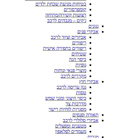
בטיחות מניעת שכחת ילדים
קומפרסורים
רצועות קשירה/מתיחה
ג'קים – מגבהים לרכב
גגונים
אביזרי פנים
אביזרים וציוד לרכב
ריפודים
ריפודים בתפירה אישית
שטיחים
כיסוי הגה
גופיות
מוצרי פנאי ונוחות
מקררים לרכב
אביזרי חוץ
גגון עריסה לרכב
טסות
כיסוי חיצוני ומגני שמש
מדרכות צד
מסגרות לוחיות רישוי
תאורה ופנסים
אביזרי סלולרי לרכב
מטענים ומפצלים
מעמדים לפלאפון
מגבים