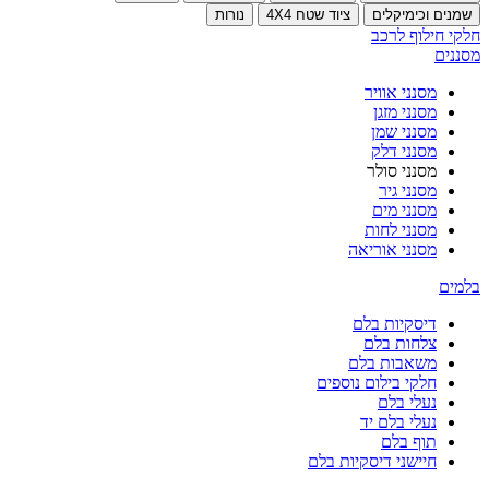
שמנים וכימיקלים
ציוד שטח 4X4
נורות
חלקי חילוף לרכב
מסננים
מסנני אוויר
מסנני מזגן
מסנני שמן
מסנני דלק
מסנני סולר
מסנני גיר
מסנני מים
מסנני לחות
מסנני אוריאה
בלמים
דיסקיות בלם
צלחות בלם
משאבות בלם
חלקי בילום נוספים
נעלי בלם
נעלי בלם יד
תוף בלם
חיישני דיסקיות בלם