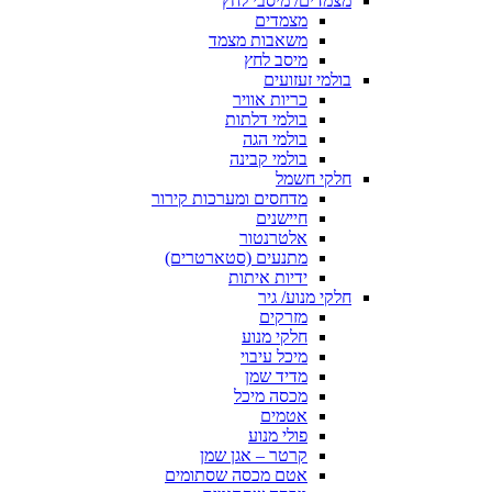
מצמדים/ מיסבי לחץ
מצמדים
משאבות מצמד
מיסב לחץ
בולמי זעזועים
כריות אוויר
בולמי דלתות
בולמי הגה
בולמי קבינה
חלקי חשמל
מדחסים ומערכות קירור
חיישנים
אלטרנטור
מתנעים (סטארטרים)
ידיות איתות
חלקי מנוע/ גיר
מזרקים
חלקי מנוע
מיכל עיבוי
מדיד שמן
מכסה מיכל
אטמים
פולי מנוע
קרטר – אגן שמן
אטם מכסה שסתומים