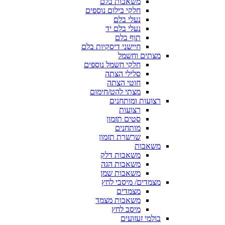
משאבות בלם
חלקי בילום נוספים
נעלי בלם
נעלי בלם יד
תוף בלם
חיישני דיסקיות בלם
מצתים וחשמל
חלקי חשמל נוספים
סלילי הצתה
חוטי הצתה
מצתי להט/חימום
רצועות ומותחנים
רצועות
סטים תזמון
מותחנים
שרשרת תזמון
משאבות
משאבות דלק
משאבות הגה
משאבות שמן
מצמדים/ מיסבי לחץ
מצמדים
משאבות מצמד
מיסב לחץ
בולמי זעזועים