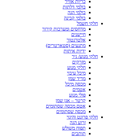
כריות אוויר
בולמי דלתות
בולמי הגה
בולמי קבינה
חלקי חשמל
מדחסים ומערכות קירור
חיישנים
אלטרנטור
מתנעים (סטארטרים)
ידיות איתות
חלקי מנוע/ גיר
מזרקים
חלקי מנוע
מיכל עיבוי
מדיד שמן
מכסה מיכל
אטמים
פולי מנוע
קרטר – אגן שמן
אטם מכסה שסתומים
מכסה שסתומים
חלקי פרונט והיגוי
זרוע הגה
תפוח משולש
תותבים