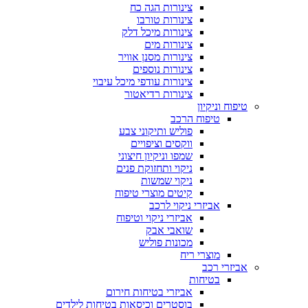
צינורות הגה כח
צינורות טורבו
צינורות מיכל דלק
צינורות מים
צינורות מסנן אוויר
צינורות נוספים
צינורות עודפי מיכל עיבוי
צינורות רדיאטור
טיפוח וניקיון
טיפוח הרכב
פוליש ותיקוני צבע
ווקסים וציפויים
שמפו וניקיון חיצוני
ניקוי ותחזוקת פנים
ניקוי שמשות
קיטים מוצרי טיפוח
אביזרי ניקוי לרכב
אביזרי ניקוי וטיפוח
שואבי אבק
מכונות פוליש
מוצרי ריח
אביזרי רכב
בטיחות
אביזרי בטיחות חירום
בוסטרים וכיסאות בטיחות לילדים