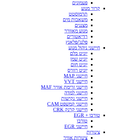
פעמונים
קרור מנוע
תרמוסטט
משאבות מים
מצננים
מנוע מאוורר
רדיאטורים
פלנג'/פלאנץ
חיישני ניהול מנוע
יוניט בלם
יוניט שמן
יוניט חום
יוניט רוורס
חיישני MAP
חיישני VVT
חיישני זרימת אוויר MAF
חיישני למדה
חיישני נקישות
חיישני קמשפט CAM
חיישני קרנק CRK
טורבו + EGR
טורבו
חיישני EGR
צינורות
צינורות אוויר