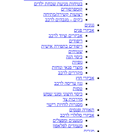
בטיחות מניעת שכחת ילדים
קומפרסורים
רצועות קשירה/מתיחה
ג'קים – מגבהים לרכב
גגונים
אביזרי פנים
אביזרים וציוד לרכב
ריפודים
ריפודים בתפירה אישית
שטיחים
כיסוי הגה
גופיות
מוצרי פנאי ונוחות
מקררים לרכב
אביזרי חוץ
גגון עריסה לרכב
טסות
כיסוי חיצוני ומגני שמש
מדרכות צד
מסגרות לוחיות רישוי
תאורה ופנסים
אביזרי סלולרי לרכב
מטענים ומפצלים
מעמדים לפלאפון
מגבים