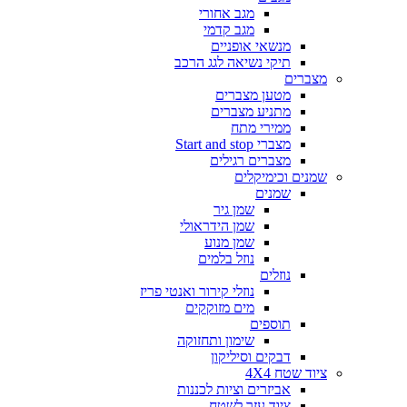
מגב אחורי
מגב קדמי
מנשאי אופניים
תיקי נשיאה לגג הרכב
מצברים
מטען מצברים
מתניע מצברים
ממירי מתח
מצברי Start and stop
מצברים רגילים
שמנים וכימיקלים
שמנים
שמן גיר
שמן הידראולי
שמן מנוע
נוזל בלמים
נוזלים
נוזלי קירור ואנטי פריז
מים מזוקקים
תוספים
שימון ותחזוקה
דבקים וסיליקון
ציוד שטח 4X4
אביזרים וציות לכננות
ציוד עזר לשטח