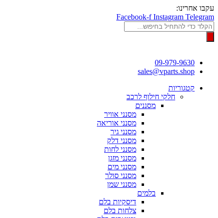
דלג
עקבו אחרינו:
לתוכן
Facebook-f
Instagram
Telegram
Products
search
09-979-9630
sales@vparts.shop
קטגוריות
חלקי חילוף לרכב
מסננים
מסנני אוויר
מסנני אוריאה
מסנני גיר
מסנני דלק
מסנני לחות
מסנני מזגן
מסנני מים
מסנני סולר
מסנני שמן
בלמים
דיסקיות בלם
צלחות בלם