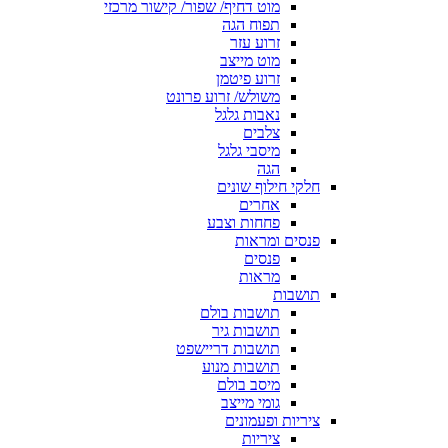
מוט דחיף/ שפור/ קישור מרכזי
תפוח הגה
זרוע עזר
מוט מייצב
זרוע פיטמן
משולש/ זרוע פרונט
נאבות גלגל
צלבים
מיסבי גלגל
הגה
חלקי חילוף שונים
אחרים
פחחות וצבע
פנסים ומראות
פנסים
מראות
תושבות
תושבות בולם
תושבות גיר
תושבות דריישפט
תושבות מנוע
מיסב בולם
גומי מייצב
ציריות ופעמונים
ציריות