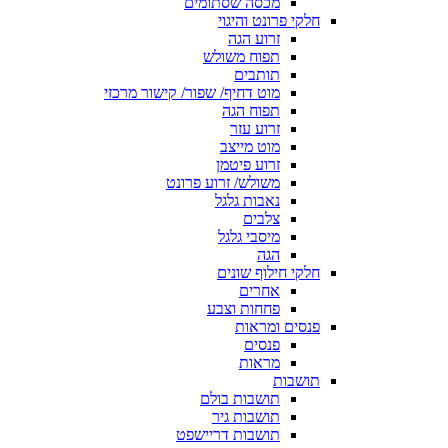
מכסה שסתומים
חלקי פרונט והיגוי
זרוע הגה
תפוח משולש
תותבים
מוט דחיף/ שפור/ קישור מרכזי
תפוח הגה
זרוע עזר
מוט מייצב
זרוע פיטמן
משולש/ זרוע פרונט
נאבות גלגל
צלבים
מיסבי גלגל
הגה
חלקי חילוף שונים
אחרים
פחחות וצבע
פנסים ומראות
פנסים
מראות
תושבות
תושבות בולם
תושבות גיר
תושבות דריישפט