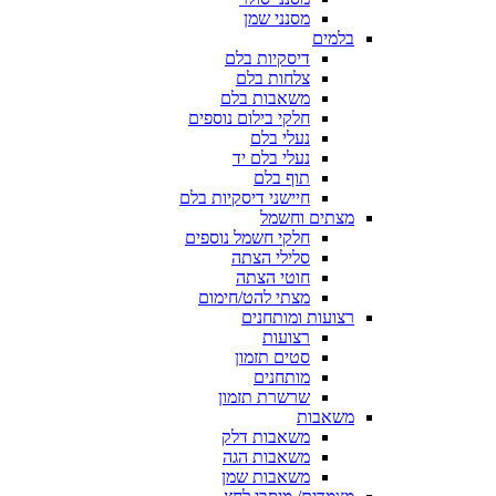
מסנני שמן
בלמים
דיסקיות בלם
צלחות בלם
משאבות בלם
חלקי בילום נוספים
נעלי בלם
נעלי בלם יד
תוף בלם
חיישני דיסקיות בלם
מצתים וחשמל
חלקי חשמל נוספים
סלילי הצתה
חוטי הצתה
מצתי להט/חימום
רצועות ומותחנים
רצועות
סטים תזמון
מותחנים
שרשרת תזמון
משאבות
משאבות דלק
משאבות הגה
משאבות שמן