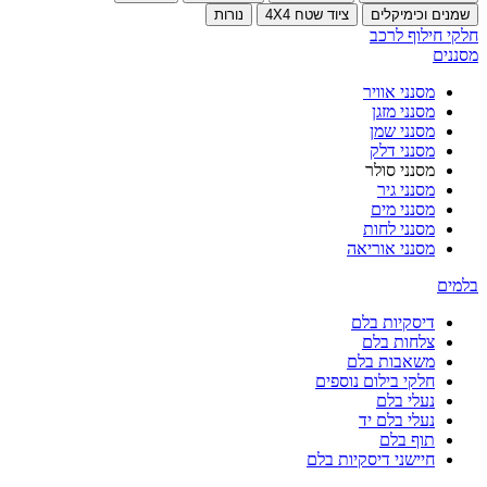
שמנים וכימיקלים
ציוד שטח 4X4
נורות
חלקי חילוף לרכב
מסננים
מסנני אוויר
מסנני מזגן
מסנני שמן
מסנני דלק
מסנני סולר
מסנני גיר
מסנני מים
מסנני לחות
מסנני אוריאה
בלמים
דיסקיות בלם
צלחות בלם
משאבות בלם
חלקי בילום נוספים
נעלי בלם
נעלי בלם יד
תוף בלם
חיישני דיסקיות בלם