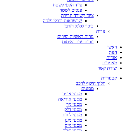
ציוד הקפי לשטח
פנסים לשטח
ציוד קשירה וגרירה
שרשראות וכבלי פלדה
כיסוי לגלגל רזרבי
נורות
נורות ראשיות ופיוזים
נורות פנים ואיתות
ראשי
חנות
אודות
מאמרים
יצירת קשר
קטגוריות
חלקי חילוף לרכב
מסננים
מסנני אוויר
מסנני אוריאה
מסנני גיר
מסנני דלק
מסנני לחות
מסנני מזגן
מסנני מים
מסנני סולר