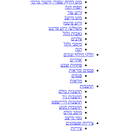
מוט דחיף/ שפור/ קישור מרכזי
תפוח הגה
זרוע עזר
מוט מייצב
זרוע פיטמן
משולש/ זרוע פרונט
נאבות גלגל
צלבים
מיסבי גלגל
הגה
חלקי חילוף שונים
אחרים
פחחות וצבע
פנסים ומראות
פנסים
מראות
תושבות
תושבות בולם
תושבות גיר
תושבות דריישפט
תושבות מנוע
מיסב בולם
גומי מייצב
ציריות ופעמונים
ציריות