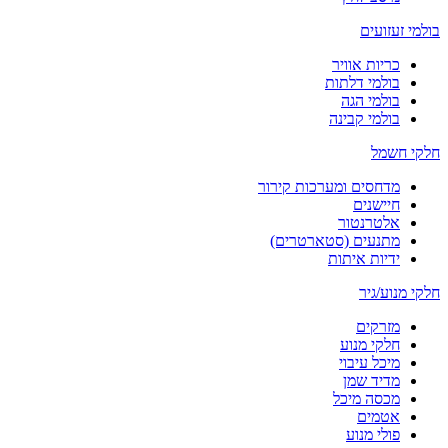
בולמי זעזועים
כריות אוויר
בולמי דלתות
בולמי הגה
בולמי קבינה
חלקי חשמל
מדחסים ומערכות קירור
חיישנים
אלטרנטור
מתנעים (סטארטרים)
ידיות איתות
חלקי מנוע/גיר
מזרקים
חלקי מנוע
מיכל עיבוי
מדיד שמן
מכסה מיכל
אטמים
פולי מנוע