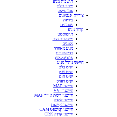
תושבות מנוע
מיסב בולם
גומי מייצב
ציריות ופעמונים
ציריות
פעמונים
קרור מנוע
תרמוסטט
משאבות מים
מצננים
מנוע מאוורר
רדיאטורים
פלנג'/פלאנץ
חיישני ניהול מנוע
יוניט בלם
יוניט שמן
יוניט חום
יוניט רוורס
חיישני MAP
חיישני VVT
חיישני זרימת אוויר MAF
חיישני למדה
חיישני נקישות
חיישני קמשפט CAM
חיישני קרנק CRK