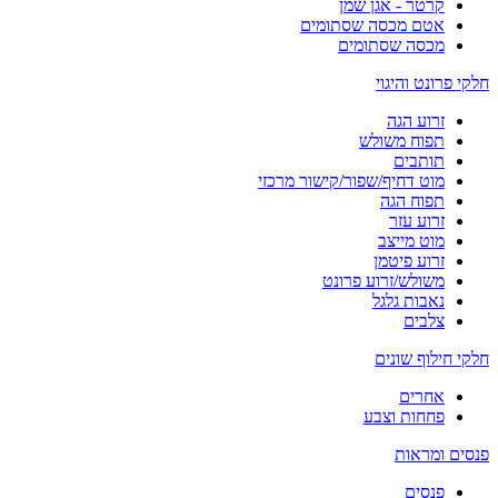
קרטר - אגן שמן
אטם מכסה שסתומים
מכסה שסתומים
חלקי פרונט והיגוי
זרוע הגה
תפוח משולש
תותבים
מוט דחיף/שפור/קישור מרכזי
תפוח הגה
זרוע עזר
מוט מייצב
זרוע פיטמן
משולש/זרוע פרונט
נאבות גלגל
צלבים
חלקי חילוף שונים
אחרים
פחחות וצבע
פנסים ומראות
פנסים