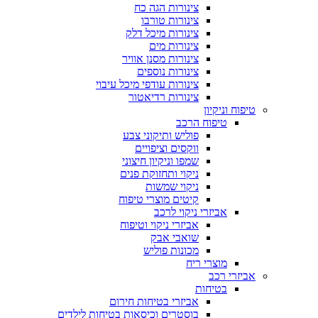
צינורות הגה כח
צינורות טורבו
צינורות מיכל דלק
צינורות מים
צינורות מסנן אוויר
צינורות נוספים
צינורות עודפי מיכל עיבוי
צינורות רדיאטור
טיפוח וניקיון
טיפוח הרכב
פוליש ותיקוני צבע
ווקסים וציפויים
שמפו וניקיון חיצוני
ניקוי ותחזוקת פנים
ניקוי שמשות
קיטים מוצרי טיפוח
אביזרי ניקוי לרכב
אביזרי ניקוי וטיפוח
שואבי אבק
מכונות פוליש
מוצרי ריח
אביזרי רכב
בטיחות
אביזרי בטיחות חירום
בוסטרים וכיסאות בטיחות לילדים