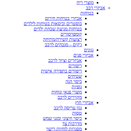
מוצרי ריח
אביזרי רכב
בטיחות
אביזרי בטיחות חירום
בוסטרים וכיסאות בטיחות לילדים
בטיחות מניעת שכחת ילדים
קומפרסורים
רצועות קשירה/מתיחה
ג'קים – מגבהים לרכב
גגונים
אביזרי פנים
אביזרים וציוד לרכב
ריפודים
ריפודים בתפירה אישית
שטיחים
כיסוי הגה
גופיות
מוצרי פנאי ונוחות
מקררים לרכב
אביזרי חוץ
גגון עריסה לרכב
טסות
כיסוי חיצוני ומגני שמש
מדרכות צד
מסגרות לוחיות רישוי