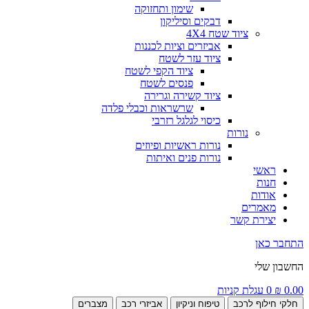
שימון ותחזוקה
דבקים וסיליקון
ציוד שטח 4X4
אביזרים וציות לכננות
ציוד עזר לשטח
ציוד הקפי לשטח
פנסים לשטח
ציוד קשירה וגרירה
שרשראות וכבלי פלדה
כיסוי לגלגל רזרבי
נורות
נורות ראשיות ופיוזים
נורות פנים ואיתות
ראשי
חנות
אודות
מאמרים
יצירת קשר
התחבר כאן
החשבון שלי
0.00
₪
0
עגלת קניות
חלקי חילוף לרכב
טיפוח וניקיון
אביזרי רכב
מצברים