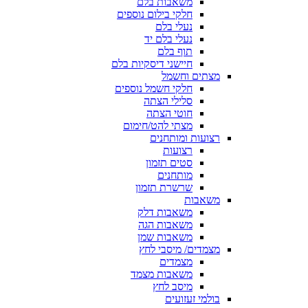
משאבות בלם
חלקי בילום נוספים
נעלי בלם
נעלי בלם יד
תוף בלם
חיישני דיסקיות בלם
מצתים וחשמל
חלקי חשמל נוספים
סלילי הצתה
חוטי הצתה
מצתי להט/חימום
רצועות ומותחנים
רצועות
סטים תזמון
מותחנים
שרשרת תזמון
משאבות
משאבות דלק
משאבות הגה
משאבות שמן
מצמדים/ מיסבי לחץ
מצמדים
משאבות מצמד
מיסב לחץ
בולמי זעזועים