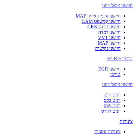
חיישני ניהול מנוע
חיישני זרימת אוויר MAF
חיישני קמשפט CAM
חיישני קרנק CRK
חיישני למדה
חיישני VVT
חיישני MAP
חיישני נקישות
טורבו + EGR
חיישני EGR
טורבו
חיישני ניהול מנוע
יוניט חום
יוניט בלם
יוניט שמן
יוניט רוורס
צינורות
צינורות נוספים