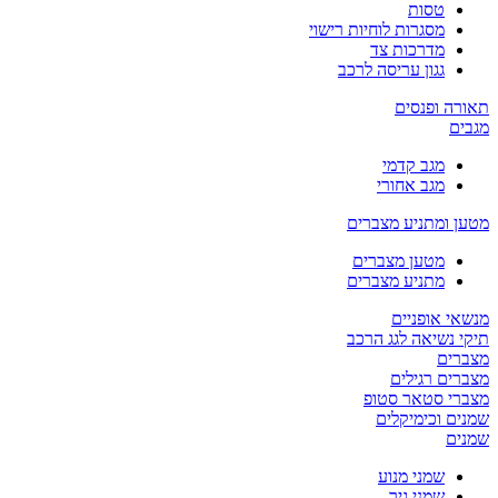
טסות
מסגרות לוחיות רישוי
מדרכות צד
גגון עריסה לרכב
תאורה ופנסים
מגבים
מגב קדמי
מגב אחורי
מטען ומתניע מצברים
מטען מצברים
מתניע מצברים
מנשאי אופניים
תיקי נשיאה לגג הרכב
מצברים
מצברים רגילים
מצברי סטאר סטופ
שמנים וכימיקלים
שמנים
שמני מנוע
שמני גיר