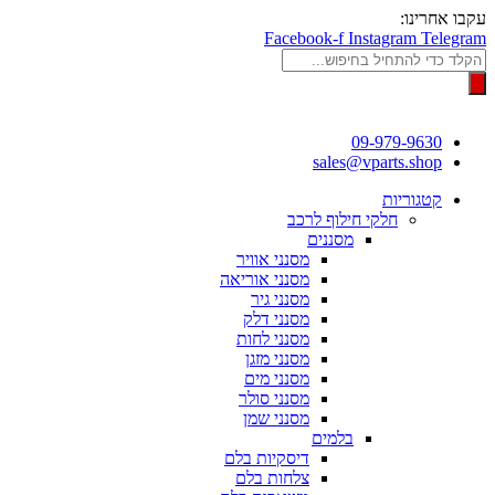
דלג
עקבו אחרינו:
לתוכן
Facebook-f
Instagram
Telegram
Products
search
09-979-9630
sales@vparts.shop
קטגוריות
חלקי חילוף לרכב
מסננים
מסנני אוויר
מסנני אוריאה
מסנני גיר
מסנני דלק
מסנני לחות
מסנני מזגן
מסנני מים
מסנני סולר
מסנני שמן
בלמים
דיסקיות בלם
צלחות בלם