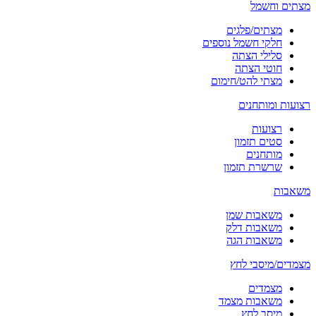
מצתים וחשמל
מצתים/פלגים
חלקי חשמל נוספים
סלילי הצתה
חוטי הצתה
מצתי להט/חימום
רצועות ומותחנים
רצועות
סטים תזמון
מותחנים
שרשרת תזמון
משאבות
משאבות שמן
משאבות דלק
משאבות הגה
מצמדים/מיסבי לחץ
מצמדים
משאבות מצמד
מיסב לחץ