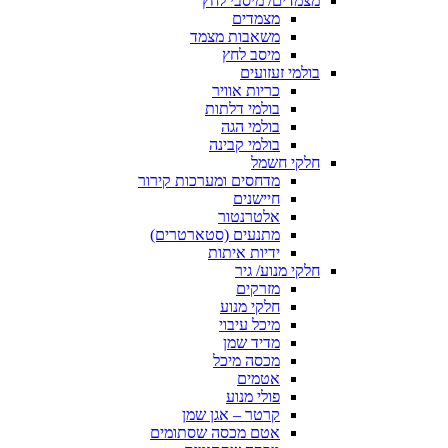
מצמדים/ מיסבי לחץ
מצמדים
משאבות מצמד
מיסב לחץ
בולמי זעזועים
כריות אוויר
בולמי דלתות
בולמי הגה
בולמי קבינה
חלקי חשמל
מדחסים ומערכות קירור
חיישנים
אלטרנטור
מתנעים (סטארטרים)
ידיות איתות
חלקי מנוע/ גיר
מזרקים
חלקי מנוע
מיכל עיבוי
מדיד שמן
מכסה מיכל
אטמים
פולי מנוע
קרטר – אגן שמן
אטם מכסה שסתומים