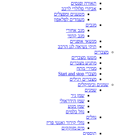
תאורה ופנסים
אביזרי סלולרי לרכב
מטענים ומפצלים
מעמדים לפלאפון
מגבים
מגב אחורי
מגב קדמי
מנשאי אופניים
תיקי נשיאה לגג הרכב
מצברים
מטען מצברים
מתניע מצברים
ממירי מתח
מצברי Start and stop
מצברים רגילים
שמנים וכימיקלים
שמנים
שמן גיר
שמן הידראולי
שמן מנוע
נוזל בלמים
נוזלים
נוזלי קירור ואנטי פריז
מים מזוקקים
תוספים