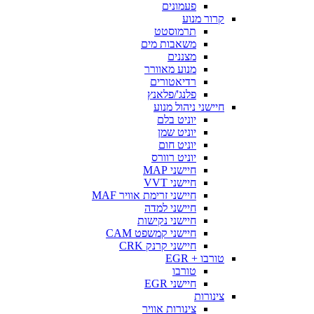
פעמונים
קרור מנוע
תרמוסטט
משאבות מים
מצננים
מנוע מאוורר
רדיאטורים
פלנג'/פלאנץ
חיישני ניהול מנוע
יוניט בלם
יוניט שמן
יוניט חום
יוניט רוורס
חיישני MAP
חיישני VVT
חיישני זרימת אוויר MAF
חיישני למדה
חיישני נקישות
חיישני קמשפט CAM
חיישני קרנק CRK
טורבו + EGR
טורבו
חיישני EGR
צינורות
צינורות אוויר