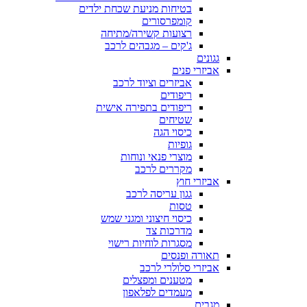
בטיחות מניעת שכחת ילדים
קומפרסורים
רצועות קשירה/מתיחה
ג'קים – מגבהים לרכב
גגונים
אביזרי פנים
אביזרים וציוד לרכב
ריפודים
ריפודים בתפירה אישית
שטיחים
כיסוי הגה
גופיות
מוצרי פנאי ונוחות
מקררים לרכב
אביזרי חוץ
גגון עריסה לרכב
טסות
כיסוי חיצוני ומגני שמש
מדרכות צד
מסגרות לוחיות רישוי
תאורה ופנסים
אביזרי סלולרי לרכב
מטענים ומפצלים
מעמדים לפלאפון
מגבים