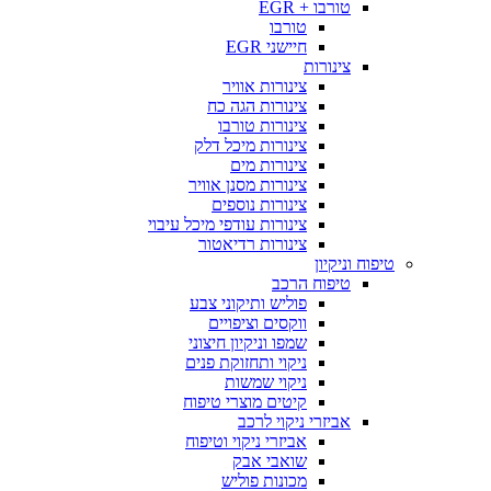
טורבו + EGR
טורבו
חיישני EGR
צינורות
צינורות אוויר
צינורות הגה כח
צינורות טורבו
צינורות מיכל דלק
צינורות מים
צינורות מסנן אוויר
צינורות נוספים
צינורות עודפי מיכל עיבוי
צינורות רדיאטור
טיפוח וניקיון
טיפוח הרכב
פוליש ותיקוני צבע
ווקסים וציפויים
שמפו וניקיון חיצוני
ניקוי ותחזוקת פנים
ניקוי שמשות
קיטים מוצרי טיפוח
אביזרי ניקוי לרכב
אביזרי ניקוי וטיפוח
שואבי אבק
מכונות פוליש