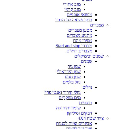
מגב אחורי
מגב קדמי
מנשאי אופניים
תיקי נשיאה לגג הרכב
מצברים
מטען מצברים
מתניע מצברים
ממירי מתח
מצברי Start and stop
מצברים רגילים
שמנים וכימיקלים
שמנים
שמן גיר
שמן הידראולי
שמן מנוע
נוזל בלמים
נוזלים
נוזלי קירור ואנטי פריז
מים מזוקקים
תוספים
שימון ותחזוקה
דבקים וסיליקון
ציוד שטח 4X4
אביזרים וציות לכננות
ציוד עזר לשטח