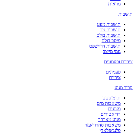
מראות
תושבות
תושבות מנוע
תושבות גיר
תושבות בולם
מיסב בולם
תושבות דריישפט
גומי מייצב
ציריות ופעמונים
פעמונים
ציריות
קרור מנוע
תרמוסטט
משאבות מים
מצננים
רדיאטורים
מנוע מאוורר
משאבות סחרור/עזר
פלנג'/פלאנץ