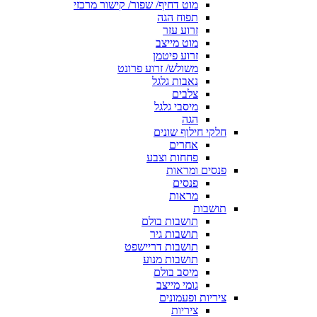
מוט דחיף/ שפור/ קישור מרכזי
תפוח הגה
זרוע עזר
מוט מייצב
זרוע פיטמן
משולש/ זרוע פרונט
נאבות גלגל
צלבים
מיסבי גלגל
הגה
חלקי חילוף שונים
אחרים
פחחות וצבע
פנסים ומראות
פנסים
מראות
תושבות
תושבות בולם
תושבות גיר
תושבות דריישפט
תושבות מנוע
מיסב בולם
גומי מייצב
ציריות ופעמונים
ציריות