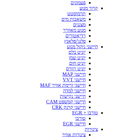
פעמונים
קרור מנוע
תרמוסטט
משאבות מים
מצננים
מנוע מאוורר
רדיאטורים
פלנג'/פלאנץ
חיישני ניהול מנוע
יוניט בלם
יוניט שמן
יוניט חום
יוניט רוורס
חיישני MAP
חיישני VVT
חיישני זרימת אוויר MAF
חיישני למדה
חיישני נקישות
חיישני קמשפט CAM
חיישני קרנק CRK
טורבו + EGR
טורבו
חיישני EGR
צינורות
צינורות אוויר