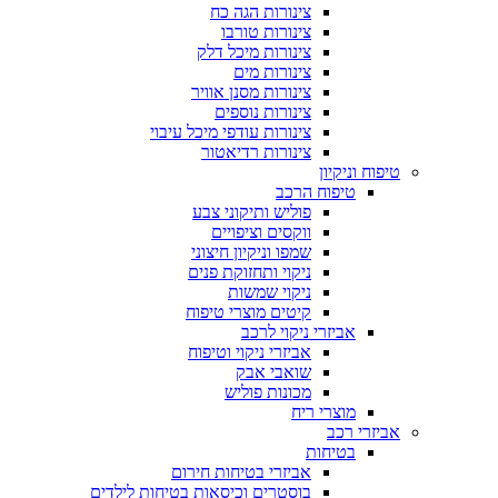
צינורות הגה כח
צינורות טורבו
צינורות מיכל דלק
צינורות מים
צינורות מסנן אוויר
צינורות נוספים
צינורות עודפי מיכל עיבוי
צינורות רדיאטור
טיפוח וניקיון
טיפוח הרכב
פוליש ותיקוני צבע
ווקסים וציפויים
שמפו וניקיון חיצוני
ניקוי ותחזוקת פנים
ניקוי שמשות
קיטים מוצרי טיפוח
אביזרי ניקוי לרכב
אביזרי ניקוי וטיפוח
שואבי אבק
מכונות פוליש
מוצרי ריח
אביזרי רכב
בטיחות
אביזרי בטיחות חירום
בוסטרים וכיסאות בטיחות לילדים