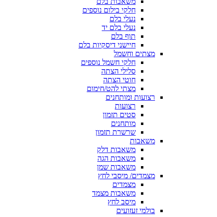
משאבות בלם
חלקי בילום נוספים
נעלי בלם
נעלי בלם יד
תוף בלם
חיישני דיסקיות בלם
מצתים וחשמל
חלקי חשמל נוספים
סלילי הצתה
חוטי הצתה
מצתי להט/חימום
רצועות ומותחנים
רצועות
סטים תזמון
מותחנים
שרשרת תזמון
משאבות
משאבות דלק
משאבות הגה
משאבות שמן
מצמדים/ מיסבי לחץ
מצמדים
משאבות מצמד
מיסב לחץ
בולמי זעזועים