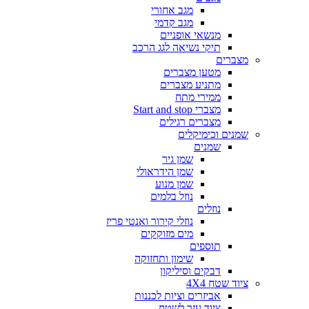
מגב אחורי
מגב קדמי
מנשאי אופניים
תיקי נשיאה לגג הרכב
מצברים
מטען מצברים
מתניע מצברים
ממירי מתח
מצברי Start and stop
מצברים רגילים
שמנים וכימיקלים
שמנים
שמן גיר
שמן הידראולי
שמן מנוע
נוזל בלמים
נוזלים
נוזלי קירור ואנטי פריז
מים מזוקקים
תוספים
שימון ותחזוקה
דבקים וסיליקון
ציוד שטח 4X4
אביזרים וציות לכננות
ציוד עזר לשטח