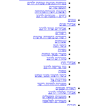
בטיחות מניעת שכחת ילדים
קומפרסורים
רצועות קשירה/מתיחה
ג'קים – מגבהים לרכב
גגונים
אביזרי פנים
אביזרים וציוד לרכב
ריפודים
ריפודים בתפירה אישית
שטיחים
כיסוי הגה
גופיות
מוצרי פנאי ונוחות
מקררים לרכב
אביזרי חוץ
גגון עריסה לרכב
טסות
כיסוי חיצוני ומגני שמש
מדרכות צד
מסגרות לוחיות רישוי
תאורה ופנסים
אביזרי סלולרי לרכב
מטענים ומפצלים
מעמדים לפלאפון
מגבים