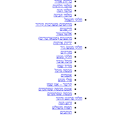
כריות אוויר
בולמי דלתות
בולמי הגה
בולמי קבינה
חלקי חשמל
מדחסים ומערכות קירור
חיישנים
אלטרנטור
מתנעים (סטארטרים)
ידיות איתות
חלקי מנוע/ גיר
מזרקים
חלקי מנוע
מיכל עיבוי
מדיד שמן
מכסה מיכל
אטמים
פולי מנוע
קרטר – אגן שמן
אטם מכסה שסתומים
מכסה שסתומים
חלקי פרונט והיגוי
זרוע הגה
תפוח משולש
תותבים