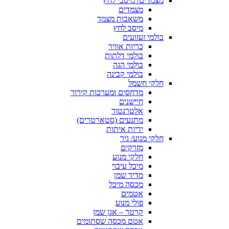
מצמדים/ מיסבי לחץ
מצמדים
משאבות מצמד
מיסב לחץ
בולמי זעזועים
כריות אוויר
בולמי דלתות
בולמי הגה
בולמי קבינה
חלקי חשמל
מדחסים ומערכות קירור
חיישנים
אלטרנטור
מתנעים (סטארטרים)
ידיות איתות
חלקי מנוע/ גיר
מזרקים
חלקי מנוע
מיכל עיבוי
מדיד שמן
מכסה מיכל
אטמים
פולי מנוע
קרטר – אגן שמן
אטם מכסה שסתומים