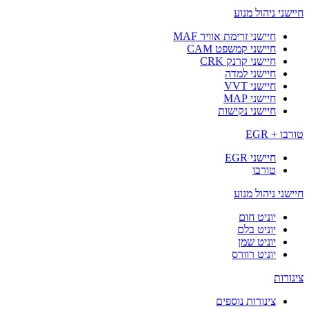
חיישני ניהול מנוע
חיישני זרימת אוויר MAF
חיישני קמשפט CAM
חיישני קרנק CRK
חיישני למדה
חיישני VVT
חיישני MAP
חיישני נקישות
טורבו + EGR
חיישני EGR
טורבו
חיישני ניהול מנוע
יוניט חום
יוניט בלם
יוניט שמן
יוניט רוורס
צינורות
צינורות נוספים