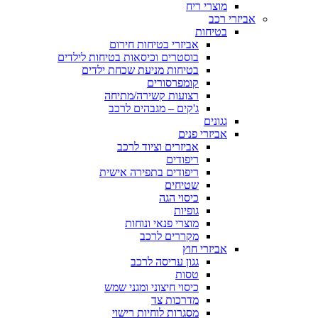
מוצרי ריח
אביזרי רכב
בטיחות
אביזרי בטיחות חירום
בוסטרים וכיסאות בטיחות לילדים
בטיחות מניעת שכחת ילדים
קומפרסורים
רצועות קשירה/מתיחה
ג'קים – מגבהים לרכב
גגונים
אביזרי פנים
אביזרים וציוד לרכב
ריפודים
ריפודים בתפירה אישית
שטיחים
כיסוי הגה
גופיות
מוצרי פנאי ונוחות
מקררים לרכב
אביזרי חוץ
גגון עריסה לרכב
טסות
כיסוי חיצוני ומגני שמש
מדרכות צד
מסגרות לוחיות רישוי