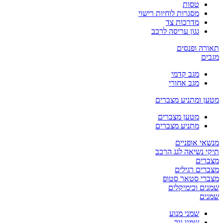
טסות
מסגרות לוחיות רישוי
מדרכות צד
גגון עריסה לרכב
תאורה ופנסים
מגבים
מגב קדמי
מגב אחורי
מטען ומתניע מצברים
מטען מצברים
מתניע מצברים
מנשאי אופניים
תיקי נשיאה לגג הרכב
מצברים
מצברים רגילים
מצברי סטאר סטופ
שמנים וכימיקלים
שמנים
שמני מנוע
שמני גיר