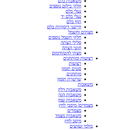
משאבות בלם
חלקי בילום נוספים
נעלי בלם
נעלי בלם יד
תוף בלם
חיישני דיסקיות בלם
מצתים וחשמל
חלקי חשמל נוספים
סלילי הצתה
חוטי הצתה
מצתי להט/חימום
רצועות ומותחנים
רצועות
סטים תזמון
מותחנים
שרשרת תזמון
משאבות
משאבות דלק
משאבות הגה
משאבות שמן
מצמדים/ מיסבי לחץ
מצמדים
משאבות מצמד
מיסב לחץ
בולמי זעזועים