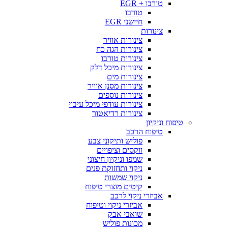
טורבו + EGR
טורבו
חיישני EGR
צינורות
צינורות אוויר
צינורות הגה כח
צינורות טורבו
צינורות מיכל דלק
צינורות מים
צינורות מסנן אוויר
צינורות נוספים
צינורות עודפי מיכל עיבוי
צינורות רדיאטור
טיפוח וניקיון
טיפוח הרכב
פוליש ותיקוני צבע
ווקסים וציפויים
שמפו וניקיון חיצוני
ניקוי ותחזוקת פנים
ניקוי שמשות
קיטים מוצרי טיפוח
אביזרי ניקוי לרכב
אביזרי ניקוי וטיפוח
שואבי אבק
מכונות פוליש