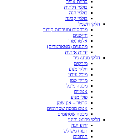
כריות אוויר
בולמי דלתות
בולמי הגה
בולמי קבינה
חלקי חשמל
מדחסים ומערכות קירור
חיישנים
אלטרנטור
מתנעים (סטארטרים)
ידיות איתות
חלקי מנוע/ גיר
מזרקים
חלקי מנוע
מיכל עיבוי
מדיד שמן
מכסה מיכל
אטמים
פולי מנוע
קרטר – אגן שמן
אטם מכסה שסתומים
מכסה שסתומים
חלקי פרונט והיגוי
זרוע הגה
תפוח משולש
תותבים