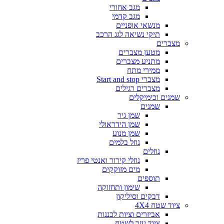
מגב אחורי
מגב קדמי
מנשאי אופניים
תיקי נשיאה לגג הרכב
מצברים
מטען מצברים
מתניע מצברים
ממירי מתח
מצברי Start and stop
מצברים רגילים
שמנים וכימיקלים
שמנים
שמן גיר
שמן הידראולי
שמן מנוע
נוזל בלמים
נוזלים
נוזלי קירור ואנטי פריז
מים מזוקקים
תוספים
שימון ותחזוקה
דבקים וסיליקון
ציוד שטח 4X4
אביזרים וציות לכננות
ציוד עזר לשטח