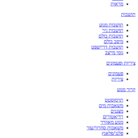
מראות
תושבות
תושבות מנוע
תושבות גיר
תושבות בולם
מיסב בולם
תושבות דריישפט
גומי מייצב
ציריות ופעמונים
פעמונים
ציריות
קרור מנוע
תרמוסטט
משאבות מים
מצננים
רדיאטורים
מנוע מאוורר
משאבות סחרור/עזר
פלנג'/פלאנץ