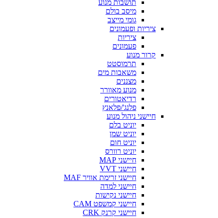
תושבות מנוע
מיסב בולם
גומי מייצב
ציריות ופעמונים
ציריות
פעמונים
קרור מנוע
תרמוסטט
משאבות מים
מצננים
מנוע מאוורר
רדיאטורים
פלנג'/פלאנץ
חיישני ניהול מנוע
יוניט בלם
יוניט שמן
יוניט חום
יוניט רוורס
חיישני MAP
חיישני VVT
חיישני זרימת אוויר MAF
חיישני למדה
חיישני נקישות
חיישני קמשפט CAM
חיישני קרנק CRK