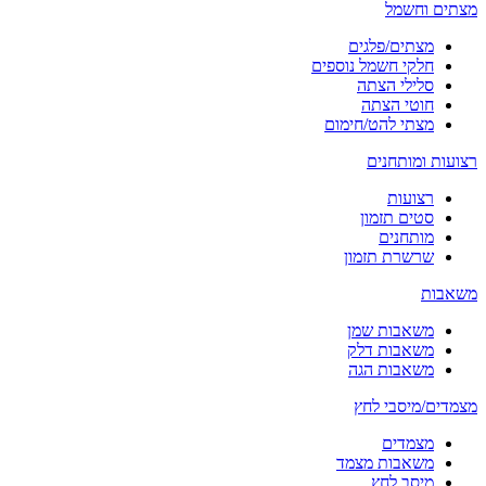
מצתים וחשמל
מצתים/פלגים
חלקי חשמל נוספים
סלילי הצתה
חוטי הצתה
מצתי להט/חימום
רצועות ומותחנים
רצועות
סטים תזמון
מותחנים
שרשרת תזמון
משאבות
משאבות שמן
משאבות דלק
משאבות הגה
מצמדים/מיסבי לחץ
מצמדים
משאבות מצמד
מיסב לחץ