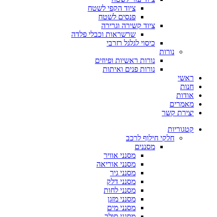
ציוד הקפי לשטח
פנסים לשטח
ציוד קשירה וגרירה
שרשראות וכבלי פלדה
כיסוי לגלגל רזרבי
נורות
נורות ראשיות ופיוזים
נורות פנים ואיתות
ראשי
חנות
אודות
מאמרים
יצירת קשר
קטגוריות
חלקי חילוף לרכב
מסננים
מסנני אוויר
מסנני אוריאה
מסנני גיר
מסנני דלק
מסנני לחות
מסנני מזגן
מסנני מים
מסנני סולר