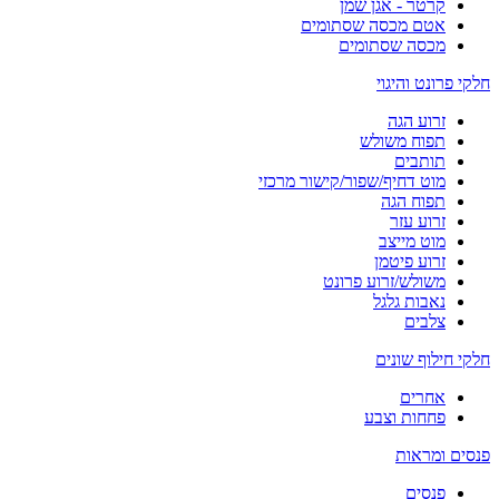
קרטר - אגן שמן
אטם מכסה שסתומים
מכסה שסתומים
חלקי פרונט והיגוי
זרוע הגה
תפוח משולש
תותבים
מוט דחיף/שפור/קישור מרכזי
תפוח הגה
זרוע עזר
מוט מייצב
זרוע פיטמן
משולש/זרוע פרונט
נאבות גלגל
צלבים
חלקי חילוף שונים
אחרים
פחחות וצבע
פנסים ומראות
פנסים