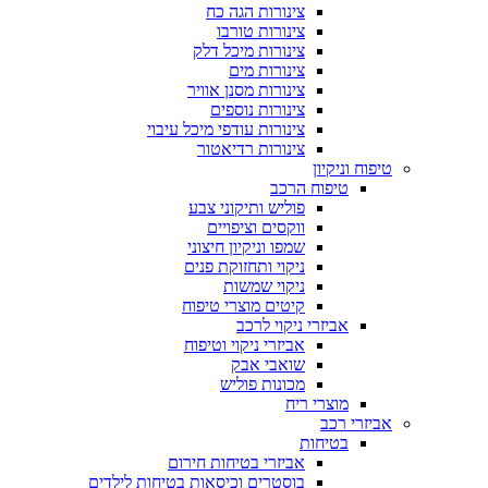
צינורות הגה כח
צינורות טורבו
צינורות מיכל דלק
צינורות מים
צינורות מסנן אוויר
צינורות נוספים
צינורות עודפי מיכל עיבוי
צינורות רדיאטור
טיפוח וניקיון
טיפוח הרכב
פוליש ותיקוני צבע
ווקסים וציפויים
שמפו וניקיון חיצוני
ניקוי ותחזוקת פנים
ניקוי שמשות
קיטים מוצרי טיפוח
אביזרי ניקוי לרכב
אביזרי ניקוי וטיפוח
שואבי אבק
מכונות פוליש
מוצרי ריח
אביזרי רכב
בטיחות
אביזרי בטיחות חירום
בוסטרים וכיסאות בטיחות לילדים