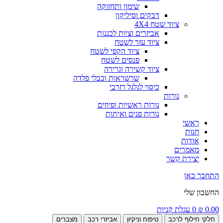
שימון ותחזוקה
דבקים וסיליקון
ציוד שטח 4X4
אביזרים וציות לכננות
ציוד עזר לשטח
ציוד הקפי לשטח
פנסים לשטח
ציוד קשירה וגרירה
שרשראות וכבלי פלדה
כיסוי לגלגל רזרבי
נורות
נורות ראשיות ופיוזים
נורות פנים ואיתות
ראשי
חנות
אודות
מאמרים
יצירת קשר
התחבר כאן
החשבון שלי
0.00
₪
0
עגלת קניות
חלקי חילוף לרכב
טיפוח וניקיון
אביזרי רכב
מצברים