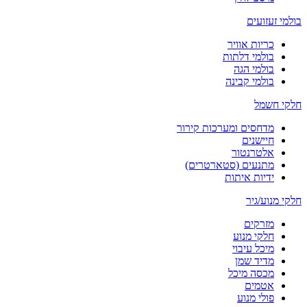
בולמי זעזועים
כריות אוויר
בולמי דלתות
בולמי הגה
בולמי קבינה
חלקי חשמל
מדחסים ומערכות קירור
חיישנים
אלטרנטור
מתנעים (סטארטרים)
ידיות איתות
חלקי מנוע/גיר
מזרקים
חלקי מנוע
מיכל עיבוי
מדיד שמן
מכסה מיכל
אטמים
פולי מנוע