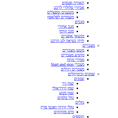
תאורה ופנסים
אביזרי סלולרי לרכב
מטענים ומפצלים
מעמדים לפלאפון
מגבים
מגב אחורי
מגב קדמי
מנשאי אופניים
תיקי נשיאה לגג הרכב
מצברים
מטען מצברים
מתניע מצברים
ממירי מתח
מצברי Start and stop
מצברים רגילים
שמנים וכימיקלים
שמנים
שמן גיר
שמן הידראולי
שמן מנוע
נוזל בלמים
נוזלים
נוזלי קירור ואנטי פריז
מים מזוקקים
תוספים