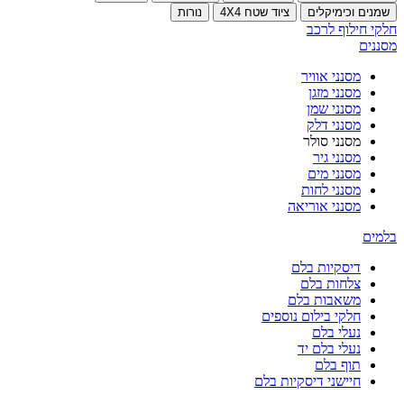
שמנים וכימיקלים
ציוד שטח 4X4
נורות
חלקי חילוף לרכב
מסננים
מסנני אוויר
מסנני מזגן
מסנני שמן
מסנני דלק
מסנני סולר
מסנני גיר
מסנני מים
מסנני לחות
מסנני אוריאה
בלמים
דיסקיות בלם
צלחות בלם
משאבות בלם
חלקי בילום נוספים
נעלי בלם
נעלי בלם יד
תוף בלם
חיישני דיסקיות בלם