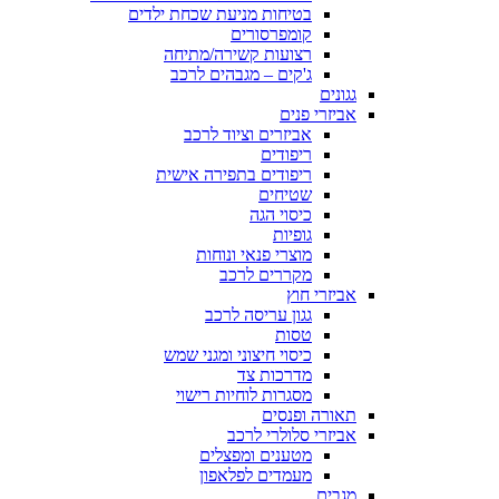
בטיחות מניעת שכחת ילדים
קומפרסורים
רצועות קשירה/מתיחה
ג'קים – מגבהים לרכב
גגונים
אביזרי פנים
אביזרים וציוד לרכב
ריפודים
ריפודים בתפירה אישית
שטיחים
כיסוי הגה
גופיות
מוצרי פנאי ונוחות
מקררים לרכב
אביזרי חוץ
גגון עריסה לרכב
טסות
כיסוי חיצוני ומגני שמש
מדרכות צד
מסגרות לוחיות רישוי
תאורה ופנסים
אביזרי סלולרי לרכב
מטענים ומפצלים
מעמדים לפלאפון
מגבים