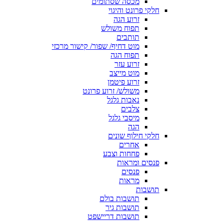
מכסה שסתומים
חלקי פרונט והיגוי
זרוע הגה
תפוח משולש
תותבים
מוט דחיף/ שפור/ קישור מרכזי
תפוח הגה
זרוע עזר
מוט מייצב
זרוע פיטמן
משולש/ זרוע פרונט
נאבות גלגל
צלבים
מיסבי גלגל
הגה
חלקי חילוף שונים
אחרים
פחחות וצבע
פנסים ומראות
פנסים
מראות
תושבות
תושבות בולם
תושבות גיר
תושבות דריישפט