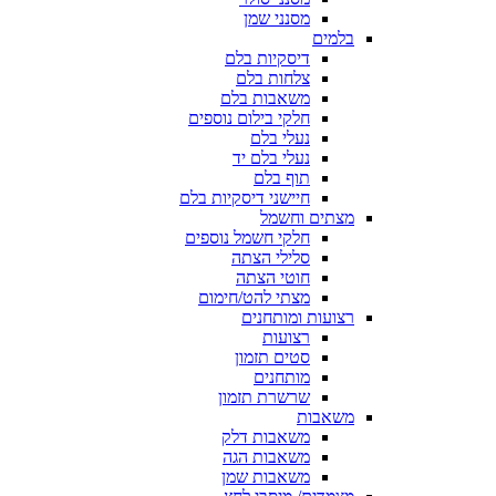
מסנני שמן
בלמים
דיסקיות בלם
צלחות בלם
משאבות בלם
חלקי בילום נוספים
נעלי בלם
נעלי בלם יד
תוף בלם
חיישני דיסקיות בלם
מצתים וחשמל
חלקי חשמל נוספים
סלילי הצתה
חוטי הצתה
מצתי להט/חימום
רצועות ומותחנים
רצועות
סטים תזמון
מותחנים
שרשרת תזמון
משאבות
משאבות דלק
משאבות הגה
משאבות שמן