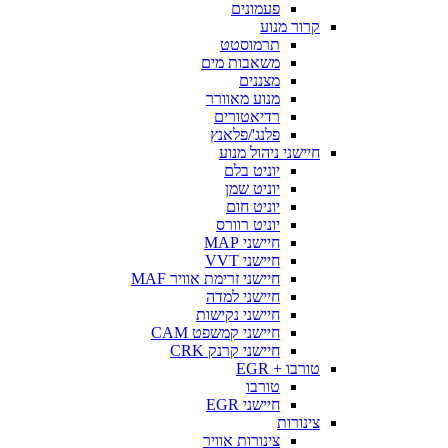
פעמונים
קרור מנוע
תרמוסטט
משאבות מים
מצננים
מנוע מאוורר
רדיאטורים
פלנג'/פלאנץ
חיישני ניהול מנוע
יוניט בלם
יוניט שמן
יוניט חום
יוניט רוורס
חיישני MAP
חיישני VVT
חיישני זרימת אוויר MAF
חיישני למדה
חיישני נקישות
חיישני קמשפט CAM
חיישני קרנק CRK
טורבו + EGR
טורבו
חיישני EGR
צינורות
צינורות אוויר