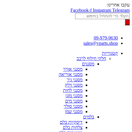
דלג
עקבו אחרינו:
לתוכן
Facebook-f
Instagram
Telegram
Products
search
09-979-9630
sales@vparts.shop
קטגוריות
חלקי חילוף לרכב
מסננים
מסנני אוויר
מסנני אוריאה
מסנני גיר
מסנני דלק
מסנני לחות
מסנני מזגן
מסנני מים
מסנני סולר
מסנני שמן
בלמים
דיסקיות בלם
צלחות בלם