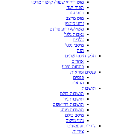
מוט דחיף/ שפור/ קישור מרכזי
תפוח הגה
זרוע עזר
מוט מייצב
זרוע פיטמן
משולש/ זרוע פרונט
נאבות גלגל
צלבים
מיסבי גלגל
הגה
חלקי חילוף שונים
אחרים
פחחות וצבע
פנסים ומראות
פנסים
מראות
תושבות
תושבות בולם
תושבות גיר
תושבות דריישפט
תושבות מנוע
מיסב בולם
גומי מייצב
ציריות ופעמונים
ציריות