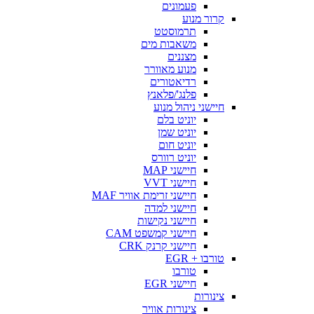
פעמונים
קרור מנוע
תרמוסטט
משאבות מים
מצננים
מנוע מאוורר
רדיאטורים
פלנג'/פלאנץ
חיישני ניהול מנוע
יוניט בלם
יוניט שמן
יוניט חום
יוניט רוורס
חיישני MAP
חיישני VVT
חיישני זרימת אוויר MAF
חיישני למדה
חיישני נקישות
חיישני קמשפט CAM
חיישני קרנק CRK
טורבו + EGR
טורבו
חיישני EGR
צינורות
צינורות אוויר