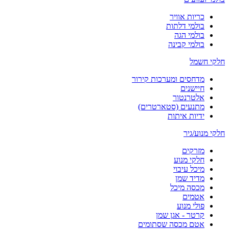
כריות אוויר
בולמי דלתות
בולמי הגה
בולמי קבינה
חלקי חשמל
מדחסים ומערכות קירור
חיישנים
אלטרנטור
מתנעים (סטארטרים)
ידיות איתות
חלקי מנוע/גיר
מזרקים
חלקי מנוע
מיכל עיבוי
מדיד שמן
מכסה מיכל
אטמים
פולי מנוע
קרטר - אגן שמן
אטם מכסה שסתומים