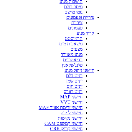
תושבות מנוע
מיסב בולם
גומי מייצב
ציריות ופעמונים
ציריות
פעמונים
קרור מנוע
תרמוסטט
משאבות מים
מצננים
מנוע מאוורר
רדיאטורים
פלנג'/פלאנץ
חיישני ניהול מנוע
יוניט בלם
יוניט שמן
יוניט חום
יוניט רוורס
חיישני MAP
חיישני VVT
חיישני זרימת אוויר MAF
חיישני למדה
חיישני נקישות
חיישני קמשפט CAM
חיישני קרנק CRK