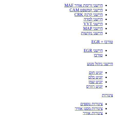
חיישני זרימת אוויר MAF
חיישני קמשפט CAM
חיישני קרנק CRK
חיישני למדה
חיישני VVT
חיישני MAP
חיישני נקישות
טורבו + EGR
חיישני EGR
טורבו
חיישני ניהול מנוע
יוניט חום
יוניט בלם
יוניט שמן
יוניט רוורס
צינורות
צינורות נוספים
צינורות מסנן אוויר
צינורות אוויר