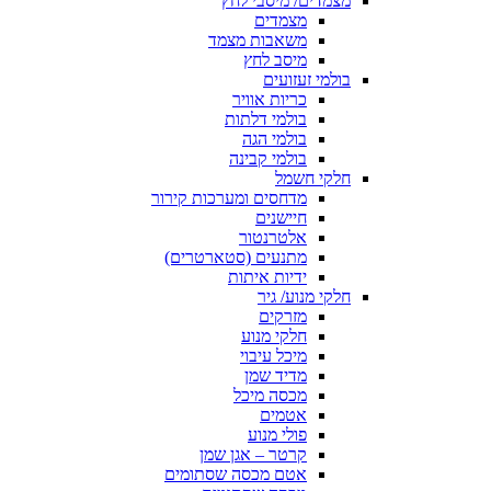
מצמדים/ מיסבי לחץ
מצמדים
משאבות מצמד
מיסב לחץ
בולמי זעזועים
כריות אוויר
בולמי דלתות
בולמי הגה
בולמי קבינה
חלקי חשמל
מדחסים ומערכות קירור
חיישנים
אלטרנטור
מתנעים (סטארטרים)
ידיות איתות
חלקי מנוע/ גיר
מזרקים
חלקי מנוע
מיכל עיבוי
מדיד שמן
מכסה מיכל
אטמים
פולי מנוע
קרטר – אגן שמן
אטם מכסה שסתומים