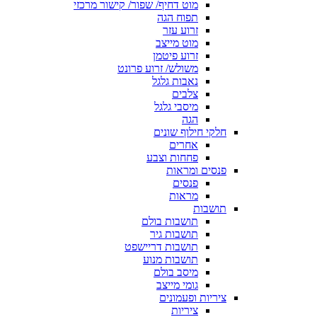
מוט דחיף/ שפור/ קישור מרכזי
תפוח הגה
זרוע עזר
מוט מייצב
זרוע פיטמן
משולש/ זרוע פרונט
נאבות גלגל
צלבים
מיסבי גלגל
הגה
חלקי חילוף שונים
אחרים
פחחות וצבע
פנסים ומראות
פנסים
מראות
תושבות
תושבות בולם
תושבות גיר
תושבות דריישפט
תושבות מנוע
מיסב בולם
גומי מייצב
ציריות ופעמונים
ציריות