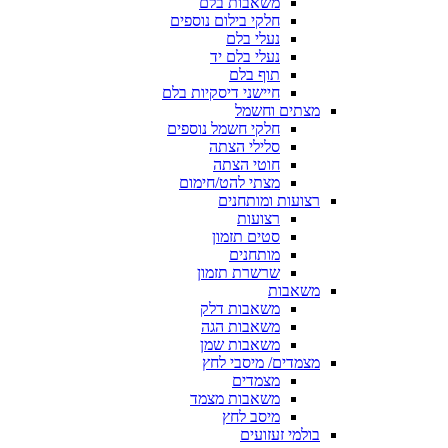
משאבות בלם
חלקי בילום נוספים
נעלי בלם
נעלי בלם יד
תוף בלם
חיישני דיסקיות בלם
מצתים וחשמל
חלקי חשמל נוספים
סלילי הצתה
חוטי הצתה
מצתי להט/חימום
רצועות ומותחנים
רצועות
סטים תזמון
מותחנים
שרשרת תזמון
משאבות
משאבות דלק
משאבות הגה
משאבות שמן
מצמדים/ מיסבי לחץ
מצמדים
משאבות מצמד
מיסב לחץ
בולמי זעזועים