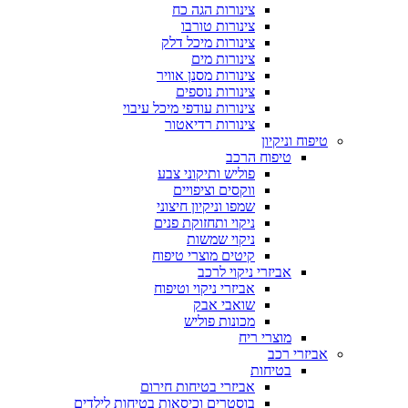
צינורות הגה כח
צינורות טורבו
צינורות מיכל דלק
צינורות מים
צינורות מסנן אוויר
צינורות נוספים
צינורות עודפי מיכל עיבוי
צינורות רדיאטור
טיפוח וניקיון
טיפוח הרכב
פוליש ותיקוני צבע
ווקסים וציפויים
שמפו וניקיון חיצוני
ניקוי ותחזוקת פנים
ניקוי שמשות
קיטים מוצרי טיפוח
אביזרי ניקוי לרכב
אביזרי ניקוי וטיפוח
שואבי אבק
מכונות פוליש
מוצרי ריח
אביזרי רכב
בטיחות
אביזרי בטיחות חירום
בוסטרים וכיסאות בטיחות לילדים