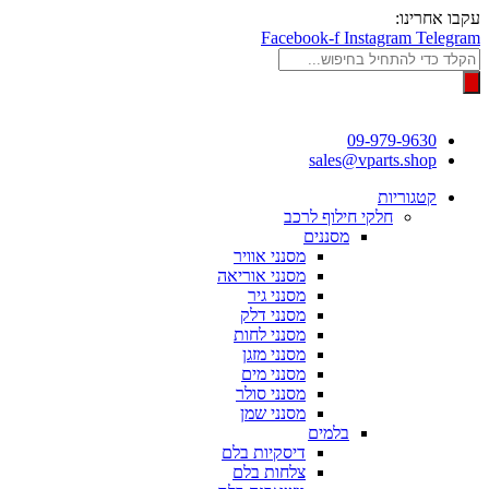
דלג
עקבו אחרינו:
לתוכן
Facebook-f
Instagram
Telegram
Products
search
09-979-9630
sales@vparts.shop
קטגוריות
חלקי חילוף לרכב
מסננים
מסנני אוויר
מסנני אוריאה
מסנני גיר
מסנני דלק
מסנני לחות
מסנני מזגן
מסנני מים
מסנני סולר
מסנני שמן
בלמים
דיסקיות בלם
צלחות בלם