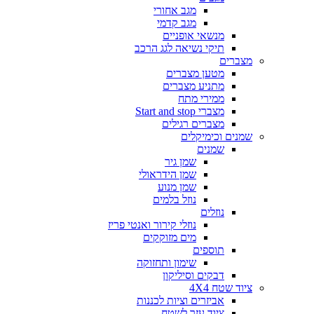
מגב אחורי
מגב קדמי
מנשאי אופניים
תיקי נשיאה לגג הרכב
מצברים
מטען מצברים
מתניע מצברים
ממירי מתח
מצברי Start and stop
מצברים רגילים
שמנים וכימיקלים
שמנים
שמן גיר
שמן הידראולי
שמן מנוע
נוזל בלמים
נוזלים
נוזלי קירור ואנטי פריז
מים מזוקקים
תוספים
שימון ותחזוקה
דבקים וסיליקון
ציוד שטח 4X4
אביזרים וציות לכננות
ציוד עזר לשטח