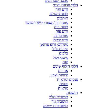
מכסה שסתומים
חלקי פרונט והיגוי
זרוע הגה
תפוח משולש
תותבים
מוט דחיף/ שפור/ קישור מרכזי
תפוח הגה
זרוע עזר
מוט מייצב
זרוע פיטמן
משולש/ זרוע פרונט
נאבות גלגל
צלבים
מיסבי גלגל
הגה
חלקי חילוף שונים
אחרים
פחחות וצבע
פנסים ומראות
פנסים
מראות
תושבות
תושבות בולם
תושבות גיר
תושבות דריישפט