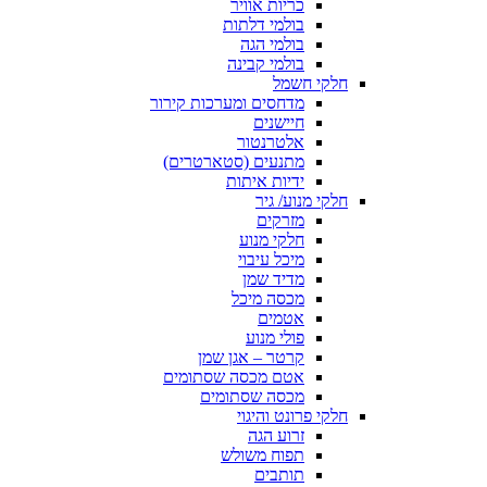
כריות אוויר
בולמי דלתות
בולמי הגה
בולמי קבינה
חלקי חשמל
מדחסים ומערכות קירור
חיישנים
אלטרנטור
מתנעים (סטארטרים)
ידיות איתות
חלקי מנוע/ גיר
מזרקים
חלקי מנוע
מיכל עיבוי
מדיד שמן
מכסה מיכל
אטמים
פולי מנוע
קרטר – אגן שמן
אטם מכסה שסתומים
מכסה שסתומים
חלקי פרונט והיגוי
זרוע הגה
תפוח משולש
תותבים