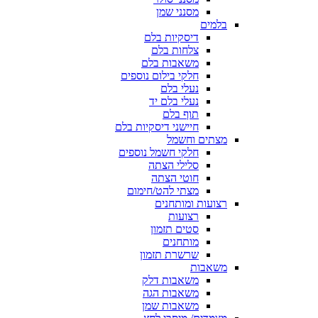
מסנני שמן
בלמים
דיסקיות בלם
צלחות בלם
משאבות בלם
חלקי בילום נוספים
נעלי בלם
נעלי בלם יד
תוף בלם
חיישני דיסקיות בלם
מצתים וחשמל
חלקי חשמל נוספים
סלילי הצתה
חוטי הצתה
מצתי להט/חימום
רצועות ומותחנים
רצועות
סטים תזמון
מותחנים
שרשרת תזמון
משאבות
משאבות דלק
משאבות הגה
משאבות שמן