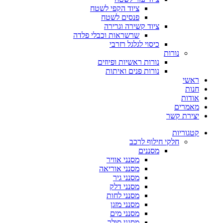
ציוד הקפי לשטח
פנסים לשטח
ציוד קשירה וגרירה
שרשראות וכבלי פלדה
כיסוי לגלגל רזרבי
נורות
נורות ראשיות ופיוזים
נורות פנים ואיתות
ראשי
חנות
אודות
מאמרים
יצירת קשר
קטגוריות
חלקי חילוף לרכב
מסננים
מסנני אוויר
מסנני אוריאה
מסנני גיר
מסנני דלק
מסנני לחות
מסנני מזגן
מסנני מים
מסנני סולר