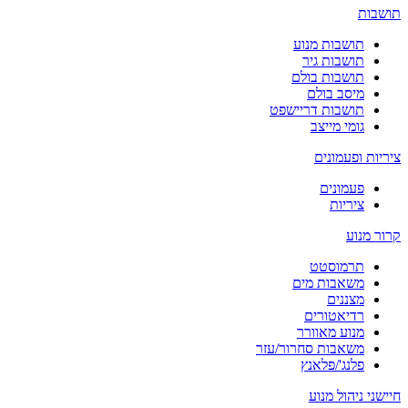
תושבות
תושבות מנוע
תושבות גיר
תושבות בולם
מיסב בולם
תושבות דריישפט
גומי מייצב
ציריות ופעמונים
פעמונים
ציריות
קרור מנוע
תרמוסטט
משאבות מים
מצננים
רדיאטורים
מנוע מאוורר
משאבות סחרור/עזר
פלנג'/פלאנץ
חיישני ניהול מנוע