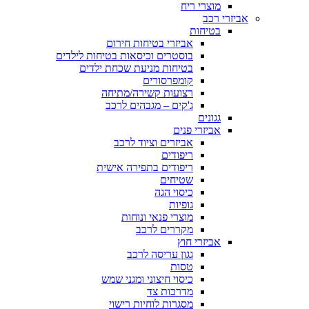
מוצרי ריח
אביזרי רכב
בטיחות
אביזרי בטיחות חירום
בוסטרים וכיסאות בטיחות לילדים
בטיחות מניעת שכחת ילדים
קומפרסורים
רצועות קשירה/מתיחה
ג'קים – מגבהים לרכב
גגונים
אביזרי פנים
אביזרים וציוד לרכב
ריפודים
ריפודים בתפירה אישית
שטיחים
כיסוי הגה
גופיות
מוצרי פנאי ונוחות
מקררים לרכב
אביזרי חוץ
גגון עריסה לרכב
טסות
כיסוי חיצוני ומגני שמש
מדרכות צד
מסגרות לוחיות רישוי