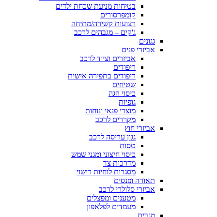
בטיחות מניעת שכחת ילדים
קומפרסורים
רצועות קשירה/מתיחה
ג'קים – מגבהים לרכב
גגונים
אביזרי פנים
אביזרים וציוד לרכב
ריפודים
ריפודים בתפירה אישית
שטיחים
כיסוי הגה
גופיות
מוצרי פנאי ונוחות
מקררים לרכב
אביזרי חוץ
גגון עריסה לרכב
טסות
כיסוי חיצוני ומגני שמש
מדרכות צד
מסגרות לוחיות רישוי
תאורה ופנסים
אביזרי סלולרי לרכב
מטענים ומפצלים
מעמדים לפלאפון
מגבים