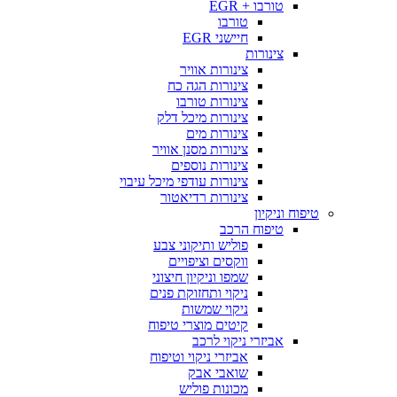
טורבו + EGR
טורבו
חיישני EGR
צינורות
צינורות אוויר
צינורות הגה כח
צינורות טורבו
צינורות מיכל דלק
צינורות מים
צינורות מסנן אוויר
צינורות נוספים
צינורות עודפי מיכל עיבוי
צינורות רדיאטור
טיפוח וניקיון
טיפוח הרכב
פוליש ותיקוני צבע
ווקסים וציפויים
שמפו וניקיון חיצוני
ניקוי ותחזוקת פנים
ניקוי שמשות
קיטים מוצרי טיפוח
אביזרי ניקוי לרכב
אביזרי ניקוי וטיפוח
שואבי אבק
מכונות פוליש