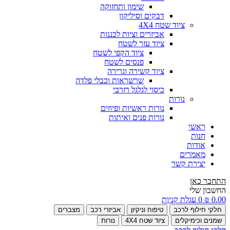
שימון ותחזוקה
דבקים וסיליקון
ציוד שטח 4X4
אביזרים וציות לכננות
ציוד עזר לשטח
ציוד הקפי לשטח
פנסים לשטח
ציוד קשירה וגרירה
שרשראות וכבלי פלדה
כיסוי לגלגל רזרבי
נורות
נורות ראשיות ופיוזים
נורות פנים ואיתות
ראשי
חנות
אודות
מאמרים
יצירת קשר
התחבר כאן
החשבון שלי
0.00
₪
0
עגלת קניות
חלקי חילוף לרכב
טיפוח וניקיון
אביזרי רכב
מצברים
שמנים וכימיקלים
ציוד שטח 4X4
נורות