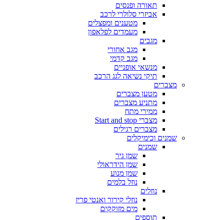
תאורה ופנסים
אביזרי סלולרי לרכב
מטענים ומפצלים
מעמדים לפלאפון
מגבים
מגב אחורי
מגב קדמי
מנשאי אופניים
תיקי נשיאה לגג הרכב
מצברים
מטען מצברים
מתניע מצברים
ממירי מתח
מצברי Start and stop
מצברים רגילים
שמנים וכימיקלים
שמנים
שמן גיר
שמן הידראולי
שמן מנוע
נוזל בלמים
נוזלים
נוזלי קירור ואנטי פריז
מים מזוקקים
תוספים