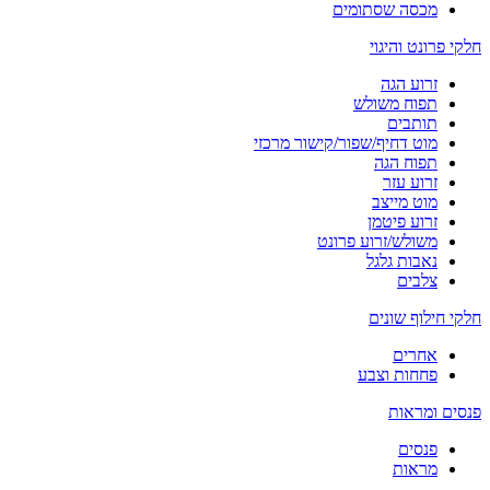
מכסה שסתומים
חלקי פרונט והיגוי
זרוע הגה
תפוח משולש
תותבים
מוט דחיף/שפור/קישור מרכזי
תפוח הגה
זרוע עזר
מוט מייצב
זרוע פיטמן
משולש/זרוע פרונט
נאבות גלגל
צלבים
חלקי חילוף שונים
אחרים
פחחות וצבע
פנסים ומראות
פנסים
מראות