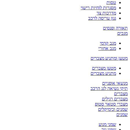
טסות
מסגרות לוחיות רישוי
מדרכות צד
גגון עריסה לרכב
תאורה ופנסים
מגבים
מגב קדמי
מגב אחורי
מטען ומתניע מצברים
מטען מצברים
מתניע מצברים
מנשאי אופניים
תיקי נשיאה לגג הרכב
מצברים
מצברים רגילים
מצברי סטאר סטופ
שמנים וכימיקלים
שמנים
שמני מנוע
שמני גיר