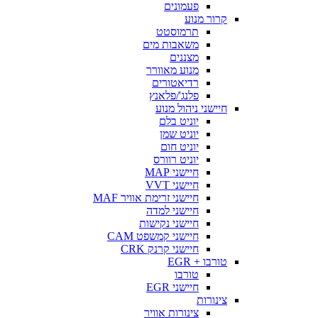
פעמונים
קרור מנוע
תרמוסטט
משאבות מים
מצננים
מנוע מאוורר
רדיאטורים
פלנג'/פלאנץ
חיישני ניהול מנוע
יוניט בלם
יוניט שמן
יוניט חום
יוניט רוורס
חיישני MAP
חיישני VVT
חיישני זרימת אוויר MAF
חיישני למדה
חיישני נקישות
חיישני קמשפט CAM
חיישני קרנק CRK
טורבו + EGR
טורבו
חיישני EGR
צינורות
צינורות אוויר