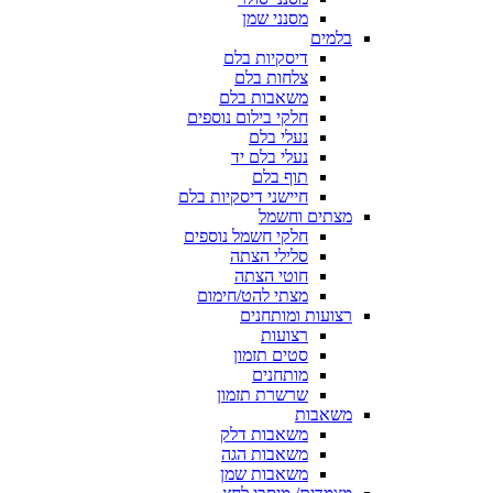
מסנני שמן
בלמים
דיסקיות בלם
צלחות בלם
משאבות בלם
חלקי בילום נוספים
נעלי בלם
נעלי בלם יד
תוף בלם
חיישני דיסקיות בלם
מצתים וחשמל
חלקי חשמל נוספים
סלילי הצתה
חוטי הצתה
מצתי להט/חימום
רצועות ומותחנים
רצועות
סטים תזמון
מותחנים
שרשרת תזמון
משאבות
משאבות דלק
משאבות הגה
משאבות שמן