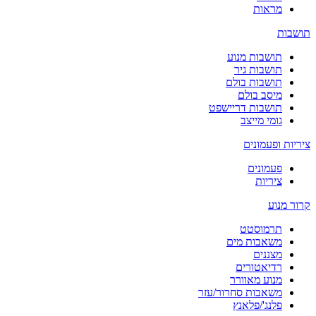
מראות
תושבות
תושבות מנוע
תושבות גיר
תושבות בולם
מיסב בולם
תושבות דריישפט
גומי מייצב
ציריות ופעמונים
פעמונים
ציריות
קרור מנוע
תרמוסטט
משאבות מים
מצננים
רדיאטורים
מנוע מאוורר
משאבות סחרור/עזר
פלנג'/פלאנץ