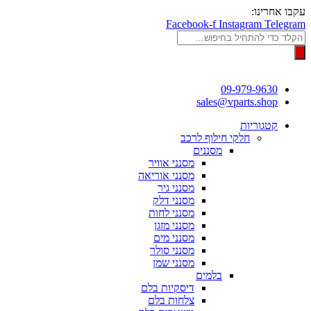
דלג
עקבו אחרינו:
לתוכן
Facebook-f
Instagram
Telegram
Products
search
09-979-9630
sales@vparts.shop
קטגוריות
חלקי חילוף לרכב
מסננים
מסנני אוויר
מסנני אוריאה
מסנני גיר
מסנני דלק
מסנני לחות
מסנני מזגן
מסנני מים
מסנני סולר
מסנני שמן
בלמים
דיסקיות בלם
צלחות בלם