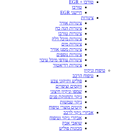
טורבו + EGR
טורבו
חיישני EGR
צינורות
צינורות אוויר
צינורות הגה כח
צינורות טורבו
צינורות מיכל דלק
צינורות מים
צינורות מסנן אוויר
צינורות נוספים
צינורות עודפי מיכל עיבוי
צינורות רדיאטור
טיפוח וניקיון
טיפוח הרכב
פוליש ותיקוני צבע
ווקסים וציפויים
שמפו וניקיון חיצוני
ניקוי ותחזוקת פנים
ניקוי שמשות
קיטים מוצרי טיפוח
אביזרי ניקוי לרכב
אביזרי ניקוי וטיפוח
שואבי אבק
מכונות פוליש