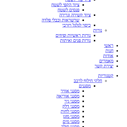
ציוד הקפי לשטח
פנסים לשטח
ציוד קשירה וגרירה
שרשראות וכבלי פלדה
כיסוי לגלגל רזרבי
נורות
נורות ראשיות ופיוזים
נורות פנים ואיתות
ראשי
חנות
אודות
מאמרים
יצירת קשר
קטגוריות
חלקי חילוף לרכב
מסננים
מסנני אוויר
מסנני אוריאה
מסנני גיר
מסנני דלק
מסנני לחות
מסנני מזגן
מסנני מים
מסנני סולר