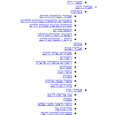
מוצרי ריח
אביזרי רכב
בטיחות
אביזרי בטיחות חירום
בוסטרים וכיסאות בטיחות לילדים
בטיחות מניעת שכחת ילדים
קומפרסורים
רצועות קשירה/מתיחה
ג'קים – מגבהים לרכב
גגונים
אביזרי פנים
אביזרים וציוד לרכב
ריפודים
ריפודים בתפירה אישית
שטיחים
כיסוי הגה
גופיות
מוצרי פנאי ונוחות
מקררים לרכב
אביזרי חוץ
גגון עריסה לרכב
טסות
כיסוי חיצוני ומגני שמש
מדרכות צד
מסגרות לוחיות רישוי