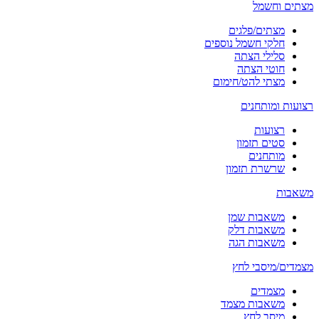
מצתים וחשמל
מצתים/פלגים
חלקי חשמל נוספים
סלילי הצתה
חוטי הצתה
מצתי להט/חימום
רצועות ומותחנים
רצועות
סטים תזמון
מותחנים
שרשרת תזמון
משאבות
משאבות שמן
משאבות דלק
משאבות הגה
מצמדים/מיסבי לחץ
מצמדים
משאבות מצמד
מיסב לחץ