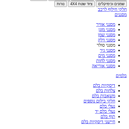
שמנים וכימיקלים
ציוד שטח 4X4
נורות
חלקי חילוף לרכב
מסננים
מסנני אוויר
מסנני מזגן
מסנני שמן
מסנני דלק
מסנני סולר
מסנני גיר
מסנני מים
מסנני לחות
מסנני אוריאה
בלמים
דיסקיות בלם
צלחות בלם
משאבות בלם
חלקי בילום נוספים
נעלי בלם
נעלי בלם יד
תוף בלם
חיישני דיסקיות בלם