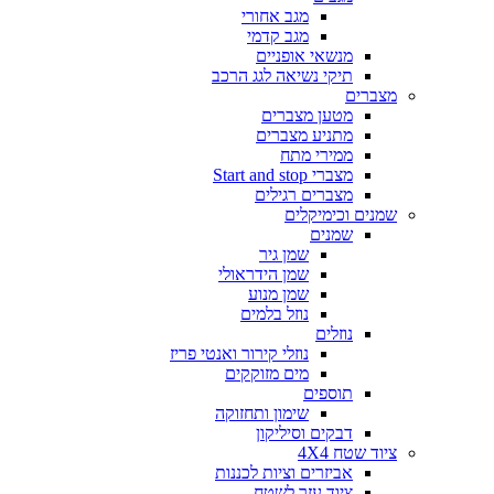
מגב אחורי
מגב קדמי
מנשאי אופניים
תיקי נשיאה לגג הרכב
מצברים
מטען מצברים
מתניע מצברים
ממירי מתח
מצברי Start and stop
מצברים רגילים
שמנים וכימיקלים
שמנים
שמן גיר
שמן הידראולי
שמן מנוע
נוזל בלמים
נוזלים
נוזלי קירור ואנטי פריז
מים מזוקקים
תוספים
שימון ותחזוקה
דבקים וסיליקון
ציוד שטח 4X4
אביזרים וציות לכננות
ציוד עזר לשטח