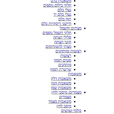
משאבות בלם
חלקי בילום נוספים
נעלי בלם
נעלי בלם יד
תוף בלם
חיישני דיסקיות בלם
מצתים וחשמל
חלקי חשמל נוספים
סלילי הצתה
חוטי הצתה
מצתי להט/חימום
רצועות ומותחנים
רצועות
סטים תזמון
מותחנים
שרשרת תזמון
משאבות
משאבות דלק
משאבות הגה
משאבות שמן
מצמדים/ מיסבי לחץ
מצמדים
משאבות מצמד
מיסב לחץ
בולמי זעזועים