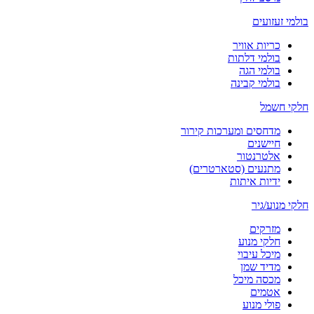
בולמי זעזועים
כריות אוויר
בולמי דלתות
בולמי הגה
בולמי קבינה
חלקי חשמל
מדחסים ומערכות קירור
חיישנים
אלטרנטור
מתנעים (סטארטרים)
ידיות איתות
חלקי מנוע/גיר
מזרקים
חלקי מנוע
מיכל עיבוי
מדיד שמן
מכסה מיכל
אטמים
פולי מנוע