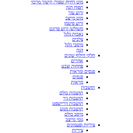
מוט דחיף/ שפור/ קישור מרכזי
תפוח הגה
זרוע עזר
מוט מייצב
זרוע פיטמן
משולש/ זרוע פרונט
נאבות גלגל
צלבים
מיסבי גלגל
הגה
חלקי חילוף שונים
אחרים
פחחות וצבע
פנסים ומראות
פנסים
מראות
תושבות
תושבות בולם
תושבות גיר
תושבות דריישפט
תושבות מנוע
מיסב בולם
גומי מייצב
ציריות ופעמונים
ציריות