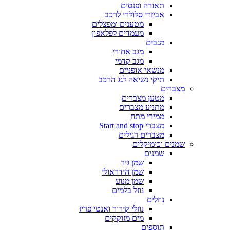
תאורה ופנסים
אביזרי סלולרי לרכב
מטענים ומפצלים
מעמדים לפלאפון
מגבים
מגב אחורי
מגב קדמי
מנשאי אופניים
תיקי נשיאה לגג הרכב
מצברים
מטען מצברים
מתניע מצברים
ממירי מתח
מצברי Start and stop
מצברים רגילים
שמנים וכימיקלים
שמנים
שמן גיר
שמן הידראולי
שמן מנוע
נוזל בלמים
נוזלים
נוזלי קירור ואנטי פריז
מים מזוקקים
תוספים