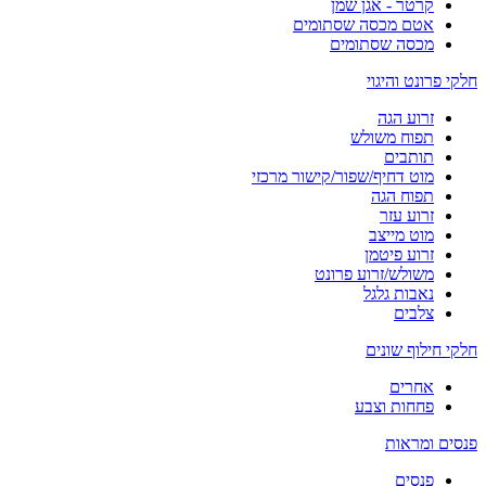
קרטר - אגן שמן
אטם מכסה שסתומים
מכסה שסתומים
חלקי פרונט והיגוי
זרוע הגה
תפוח משולש
תותבים
מוט דחיף/שפור/קישור מרכזי
תפוח הגה
זרוע עזר
מוט מייצב
זרוע פיטמן
משולש/זרוע פרונט
נאבות גלגל
צלבים
חלקי חילוף שונים
אחרים
פחחות וצבע
פנסים ומראות
פנסים