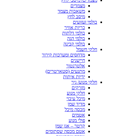
מצמדים/ מיסבי לחץ
מצמדים
משאבות מצמד
מיסב לחץ
בולמי זעזועים
כריות אוויר
בולמי דלתות
בולמי הגה
בולמי קבינה
חלקי חשמל
מדחסים ומערכות קירור
חיישנים
אלטרנטור
מתנעים (סטארטרים)
ידיות איתות
חלקי מנוע/ גיר
מזרקים
חלקי מנוע
מיכל עיבוי
מדיד שמן
מכסה מיכל
אטמים
פולי מנוע
קרטר – אגן שמן
אטם מכסה שסתומים