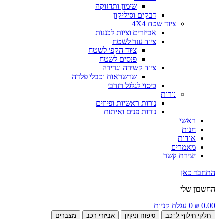
שימון ותחזוקה
דבקים וסיליקון
ציוד שטח 4X4
אביזרים וציות לכננות
ציוד עזר לשטח
ציוד הקפי לשטח
פנסים לשטח
ציוד קשירה וגרירה
שרשראות וכבלי פלדה
כיסוי לגלגל רזרבי
נורות
נורות ראשיות ופיוזים
נורות פנים ואיתות
ראשי
חנות
אודות
מאמרים
יצירת קשר
התחבר כאן
החשבון שלי
0.00
₪
0
עגלת קניות
חלקי חילוף לרכב
טיפוח וניקיון
אביזרי רכב
מצברים