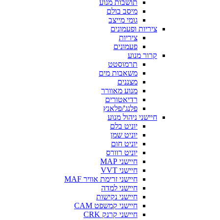
תושבות מנוע
מיסב בולם
גומי מייצב
ציריות ופעמונים
ציריות
פעמונים
קרור מנוע
תרמוסטט
משאבות מים
מצננים
מנוע מאוורר
רדיאטורים
פלנג'/פלאנץ
חיישני ניהול מנוע
יוניט בלם
יוניט שמן
יוניט חום
יוניט רוורס
חיישני MAP
חיישני VVT
חיישני זרימת אוויר MAF
חיישני למדה
חיישני נקישות
חיישני קמשפט CAM
חיישני קרנק CRK