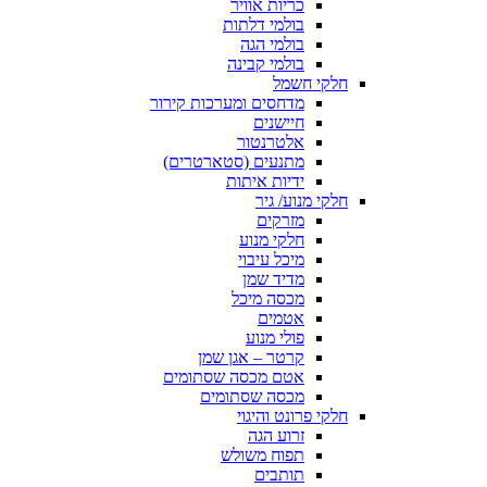
כריות אוויר
בולמי דלתות
בולמי הגה
בולמי קבינה
חלקי חשמל
מדחסים ומערכות קירור
חיישנים
אלטרנטור
מתנעים (סטארטרים)
ידיות איתות
חלקי מנוע/ גיר
מזרקים
חלקי מנוע
מיכל עיבוי
מדיד שמן
מכסה מיכל
אטמים
פולי מנוע
קרטר – אגן שמן
אטם מכסה שסתומים
מכסה שסתומים
חלקי פרונט והיגוי
זרוע הגה
תפוח משולש
תותבים