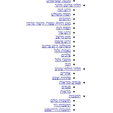
מכסה שסתומים
חלקי פרונט והיגוי
זרוע הגה
תפוח משולש
תותבים
מוט דחיף/ שפור/ קישור מרכזי
תפוח הגה
זרוע עזר
מוט מייצב
זרוע פיטמן
משולש/ זרוע פרונט
נאבות גלגל
צלבים
מיסבי גלגל
הגה
חלקי חילוף שונים
אחרים
פחחות וצבע
פנסים ומראות
פנסים
מראות
תושבות
תושבות בולם
תושבות גיר
תושבות דריישפט