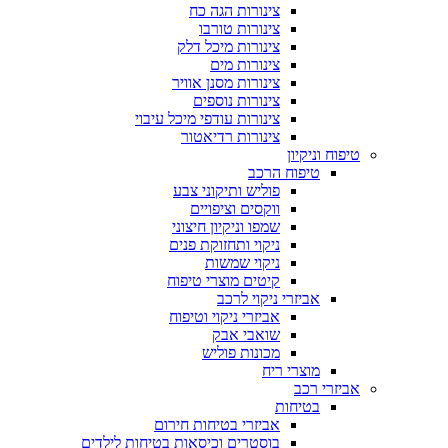
צינורות הגה כח
צינורות טורבו
צינורות מיכל דלק
צינורות מים
צינורות מסנן אוויר
צינורות נוספים
צינורות עודפי מיכל עיבוי
צינורות רדיאטור
טיפוח וניקיון
טיפוח הרכב
פוליש ותיקוני צבע
ווקסים וציפויים
שמפו וניקיון חיצוני
ניקוי ותחזוקת פנים
ניקוי שמשות
קיטים מוצרי טיפוח
אביזרי ניקוי לרכב
אביזרי ניקוי וטיפוח
שואבי אבק
מכונות פוליש
מוצרי ריח
אביזרי רכב
בטיחות
אביזרי בטיחות חירום
בוסטרים וכיסאות בטיחות לילדים