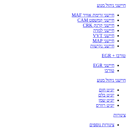
חיישני ניהול מנוע
חיישני זרימת אוויר MAF
חיישני קמשפט CAM
חיישני קרנק CRK
חיישני למדה
חיישני VVT
חיישני MAP
חיישני נקישות
טורבו + EGR
חיישני EGR
טורבו
חיישני ניהול מנוע
יוניט חום
יוניט בלם
יוניט שמן
יוניט רוורס
צינורות
צינורות נוספים