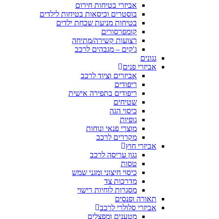
אביזרי בטיחות חירום
בוסטרים וכיסאות בטיחות לילדים
בטיחות מניעת שכחת ילדים
קומפרסורים
רצועות קשירה/מתיחה
ג'קים – מגבהים לרכב
גגונים
אביזרי פנים
אביזרים וציוד לרכב
ריפודים
ריפודים בתפירה אישית
שטיחים
כיסוי הגה
גופיות
מוצרי פנאי ונוחות
מקררים לרכב
אביזרי חוץ
גגון עריסה לרכב
טסות
כיסוי חיצוני ומגני שמש
מדרכות צד
מסגרות לוחיות רישוי
תאורה ופנסים
אביזרי סלולרי לרכב
מטענים ומפצלים