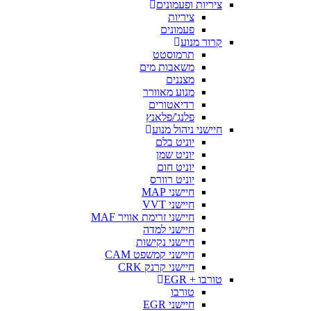
ציריות ופעמונים
ציריות
פעמונים
קרור מנוע
תרמוסטט
משאבות מים
מצננים
מנוע מאוורר
רדיאטורים
פלנג'/פלאנץ
חיישני ניהול מנוע
יוניט בלם
יוניט שמן
יוניט חום
יוניט רוורס
חיישני MAP
חיישני VVT
חיישני זרימת אוויר MAF
חיישני למדה
חיישני נקישות
חיישני קמשפט CAM
חיישני קרנק CRK
טורבו + EGR
טורבו
חיישני EGR