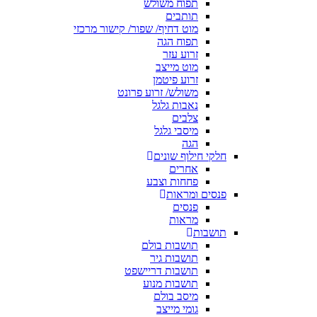
תפוח משולש
תותבים
מוט דחיף/ שפור/ קישור מרכזי
תפוח הגה
זרוע עזר
מוט מייצב
זרוע פיטמן
משולש/ זרוע פרונט
נאבות גלגל
צלבים
מיסבי גלגל
הגה
חלקי חילוף שונים
אחרים
פחחות וצבע
פנסים ומראות
פנסים
מראות
תושבות
תושבות בולם
תושבות גיר
תושבות דריישפט
תושבות מנוע
מיסב בולם
גומי מייצב