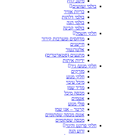
מיסב לחץ
בולמי זעזועים
כריות אוויר
בולמי דלתות
בולמי הגה
בולמי קבינה
חלקי חשמל
מדחסים ומערכות קירור
חיישנים
אלטרנטור
מתנעים (סטארטרים)
ידיות איתות
חלקי מנוע/ גיר
מזרקים
חלקי מנוע
מיכל עיבוי
מדיד שמן
מכסה מיכל
אטמים
פולי מנוע
קרטר – אגן שמן
אטם מכסה שסתומים
מכסה שסתומים
חלקי פרונט והיגוי
זרוע הגה