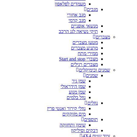
מעמדים לפלאפון
מגבים
מגב אחורי
מגב קדמי
מנשאי אופניים
תיקי נשיאה לגג הרכב
מצברים
מטען מצברים
מתניע מצברים
ממירי מתח
מצברי Start and stop
מצברים רגילים
שמנים וכימיקלים
שמנים
שמן גיר
שמן הידראולי
שמן מנוע
נוזל בלמים
נוזלים
נוזלי קירור ואנטי פריז
מים מזוקקים
תוספים
שימון ותחזוקה
דבקים וסיליקון
ציוד שטח 4X4