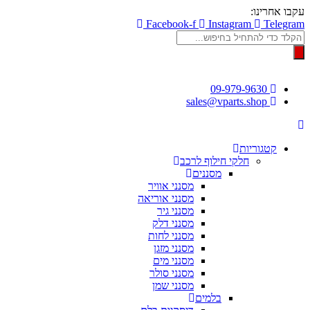
דלג
עקבו אחרינו:
לתוכן
Facebook-f
Instagram
Telegram
Products
search
09-979-9630
sales@vparts.shop
קטגוריות
חלקי חילוף לרכב
מסננים
מסנני אוויר
מסנני אוריאה
מסנני גיר
מסנני דלק
מסנני לחות
מסנני מזגן
מסנני מים
מסנני סולר
מסנני שמן
בלמים