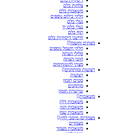
דיסקיות בלם
צלחות בלם
משאבות בלם
חלקי בילום נוספים
נעלי בלם
נעלי בלם יד
תוף בלם
חיישני דיסקיות בלם
מצתים וחשמל
חלקי חשמל נוספים
סלילי הצתה
חוטי הצתה
מצתי להט/חימום
רצועות ומותחנים
רצועות
סטים תזמון
מותחנים
שרשרת תזמון
משאבות
משאבות דלק
משאבות הגה
משאבות שמן
מצמדים/ מיסבי לחץ
מצמדים
משאבות מצמד