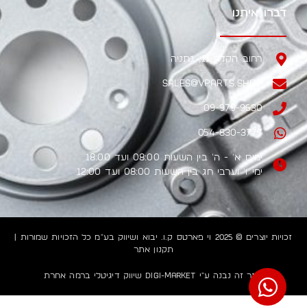
דברו איתנו
רחוב הקדר 11, נתניה
sales@vparts.shop
09-979-9630
054-830-3777
ימים א' - ה' בין השעות 08:00 ועד 18:00
ימי ו' וערבי חג בין השעות 08:00 ועד 12:00
זכויות יוצרים © 2025 וי פארטס ק.ו. יבוא ושיווק בע"מ כל הזכויות שמורות |
תקנון אתר
אתר זה נבנה ע"י Digi-market שיווק דיגיטלי ברמה אחרת