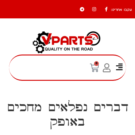
עקבו אחרינו:
0
התחבר
כאן
החשבון שלי
דברים נפלאים מחכים
באופק