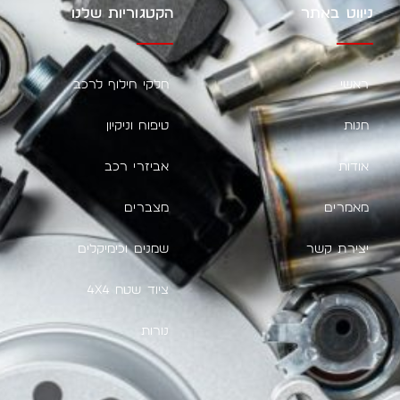
ניווט באתר
הקטגוריות שלנו
ראשי
חלקי חילוף לרכב
חנות
טיפוח וניקיון
אודות
אביזרי רכב
מאמרים
מצברים
יצירת קשר
שמנים וכימיקלים
ציוד שטח 4X4
נורות