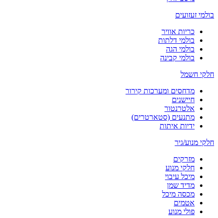
בולמי זעזועים
כריות אוויר
בולמי דלתות
בולמי הגה
בולמי קבינה
חלקי חשמל
מדחסים ומערכות קירור
חיישנים
אלטרנטור
מתנעים (סטארטרים)
ידיות איתות
חלקי מנוע/גיר
מזרקים
חלקי מנוע
מיכל עיבוי
מדיד שמן
מכסה מיכל
אטמים
פולי מנוע