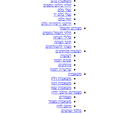
משאבות בלם
חלקי בילום נוספים
נעלי בלם
נעלי בלם יד
תוף בלם
חיישני דיסקיות בלם
מצתים וחשמל
חלקי חשמל נוספים
סלילי הצתה
חוטי הצתה
מצתי להט/חימום
רצועות ומותחנים
רצועות
סטים תזמון
מותחנים
שרשרת תזמון
משאבות
משאבות דלק
משאבות הגה
משאבות שמן
מצמדים/ מיסבי לחץ
מצמדים
משאבות מצמד
מיסב לחץ
בולמי זעזועים