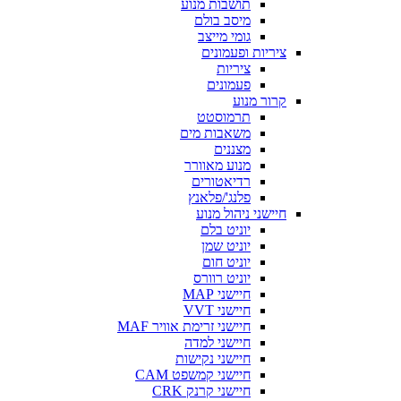
תושבות מנוע
מיסב בולם
גומי מייצב
ציריות ופעמונים
ציריות
פעמונים
קרור מנוע
תרמוסטט
משאבות מים
מצננים
מנוע מאוורר
רדיאטורים
פלנג'/פלאנץ
חיישני ניהול מנוע
יוניט בלם
יוניט שמן
יוניט חום
יוניט רוורס
חיישני MAP
חיישני VVT
חיישני זרימת אוויר MAF
חיישני למדה
חיישני נקישות
חיישני קמשפט CAM
חיישני קרנק CRK