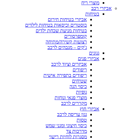
מוצרי ריח
אביזרי רכב
בטיחות
אביזרי בטיחות חירום
בוסטרים וכיסאות בטיחות לילדים
בטיחות מניעת שכחת ילדים
קומפרסורים
רצועות קשירה/מתיחה
ג'קים – מגבהים לרכב
גגונים
אביזרי פנים
אביזרים וציוד לרכב
ריפודים
ריפודים בתפירה אישית
שטיחים
כיסוי הגה
גופיות
מוצרי פנאי ונוחות
מקררים לרכב
אביזרי חוץ
גגון עריסה לרכב
טסות
כיסוי חיצוני ומגני שמש
מדרכות צד
מסגרות לוחיות רישוי