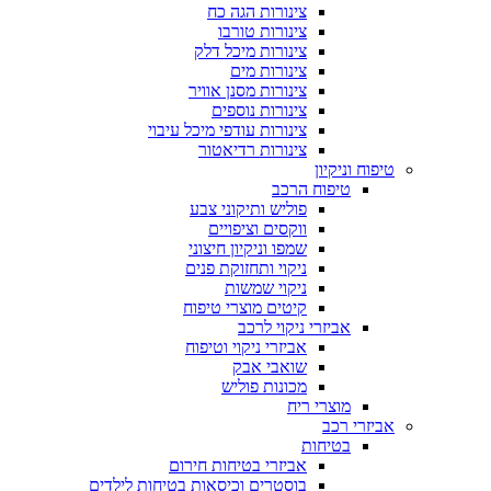
צינורות הגה כח
צינורות טורבו
צינורות מיכל דלק
צינורות מים
צינורות מסנן אוויר
צינורות נוספים
צינורות עודפי מיכל עיבוי
צינורות רדיאטור
טיפוח וניקיון
טיפוח הרכב
פוליש ותיקוני צבע
ווקסים וציפויים
שמפו וניקיון חיצוני
ניקוי ותחזוקת פנים
ניקוי שמשות
קיטים מוצרי טיפוח
אביזרי ניקוי לרכב
אביזרי ניקוי וטיפוח
שואבי אבק
מכונות פוליש
מוצרי ריח
אביזרי רכב
בטיחות
אביזרי בטיחות חירום
בוסטרים וכיסאות בטיחות לילדים