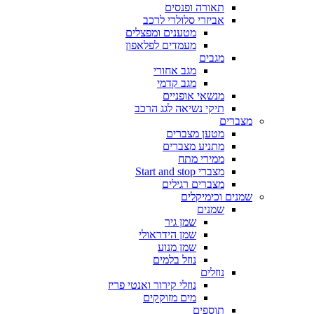
תאורה ופנסים
אביזרי סלולרי לרכב
מטענים ומפצלים
מעמדים לפלאפון
מגבים
מגב אחורי
מגב קדמי
מנשאי אופניים
תיקי נשיאה לגג הרכב
מצברים
מטען מצברים
מתניע מצברים
ממירי מתח
מצברי Start and stop
מצברים רגילים
שמנים וכימיקלים
שמנים
שמן גיר
שמן הידראולי
שמן מנוע
נוזל בלמים
נוזלים
נוזלי קירור ואנטי פריז
מים מזוקקים
תוספים