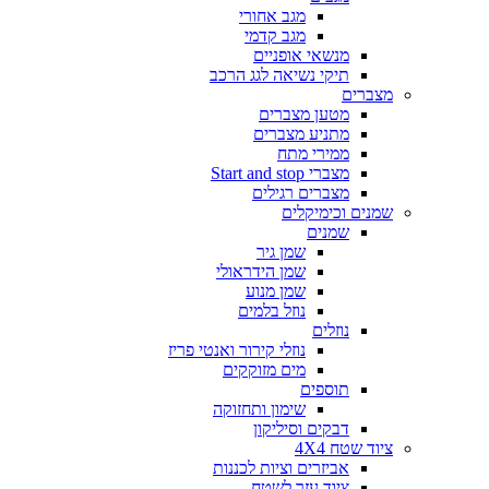
מגב אחורי
מגב קדמי
מנשאי אופניים
תיקי נשיאה לגג הרכב
מצברים
מטען מצברים
מתניע מצברים
ממירי מתח
מצברי Start and stop
מצברים רגילים
שמנים וכימיקלים
שמנים
שמן גיר
שמן הידראולי
שמן מנוע
נוזל בלמים
נוזלים
נוזלי קירור ואנטי פריז
מים מזוקקים
תוספים
שימון ותחזוקה
דבקים וסיליקון
ציוד שטח 4X4
אביזרים וציות לכננות
ציוד עזר לשטח