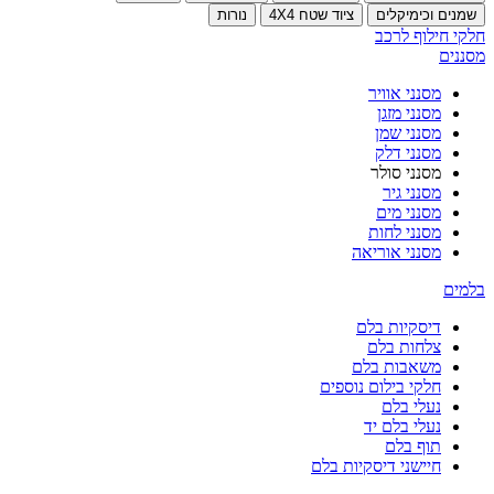
שמנים וכימיקלים
ציוד שטח 4X4
נורות
חלקי חילוף לרכב
מסננים
מסנני אוויר
מסנני מזגן
מסנני שמן
מסנני דלק
מסנני סולר
מסנני גיר
מסנני מים
מסנני לחות
מסנני אוריאה
בלמים
דיסקיות בלם
צלחות בלם
משאבות בלם
חלקי בילום נוספים
נעלי בלם
נעלי בלם יד
תוף בלם
חיישני דיסקיות בלם