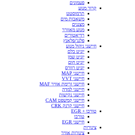
פעמונים
קרור מנוע
תרמוסטט
משאבות מים
מצננים
מנוע מאוורר
רדיאטורים
פלנג'/פלאנץ
חיישני ניהול מנוע
יוניט בלם
יוניט שמן
יוניט חום
יוניט רוורס
חיישני MAP
חיישני VVT
חיישני זרימת אוויר MAF
חיישני למדה
חיישני נקישות
חיישני קמשפט CAM
חיישני קרנק CRK
טורבו + EGR
טורבו
חיישני EGR
צינורות
צינורות אוויר