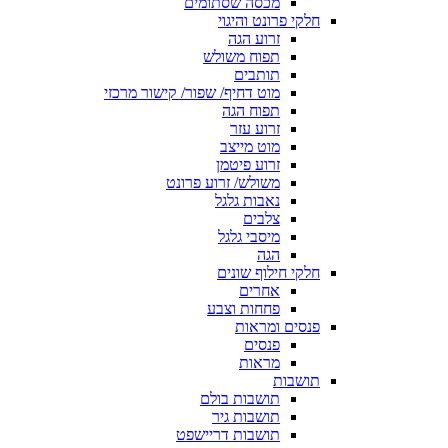
מכסה שסתומים
חלקי פרונט והיגוי
זרוע הגה
תפוח משולש
תותבים
מוט דחיף/ שפור/ קישור מרכזי
תפוח הגה
זרוע עזר
מוט מייצב
זרוע פיטמן
משולש/ זרוע פרונט
נאבות גלגל
צלבים
מיסבי גלגל
הגה
חלקי חילוף שונים
אחרים
פחחות וצבע
פנסים ומראות
פנסים
מראות
תושבות
תושבות בולם
תושבות גיר
תושבות דריישפט