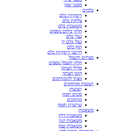
מסנני שמן
בלמים
דיסקיות בלם
צלחות בלם
משאבות בלם
חלקי בילום נוספים
נעלי בלם
נעלי בלם יד
תוף בלם
חיישני דיסקיות בלם
מצתים וחשמל
חלקי חשמל נוספים
סלילי הצתה
חוטי הצתה
מצתי להט/חימום
רצועות ומותחנים
רצועות
סטים תזמון
מותחנים
שרשרת תזמון
משאבות
משאבות דלק
משאבות הגה
משאבות שמן