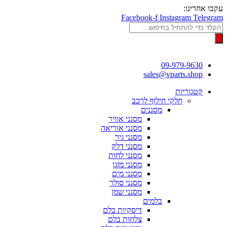
דלג
עקבו אחרינו:
לתוכן
Facebook-f
Instagram
Telegram
Products
search
09-979-9630
sales@vparts.shop
קטגוריות
חלקי חילוף לרכב
מסננים
מסנני אוויר
מסנני אוריאה
מסנני גיר
מסנני דלק
מסנני לחות
מסנני מזגן
מסנני מים
מסנני סולר
מסנני שמן
בלמים
דיסקיות בלם
צלחות בלם