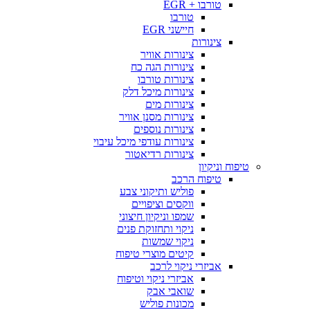
טורבו + EGR
טורבו
חיישני EGR
צינורות
צינורות אוויר
צינורות הגה כח
צינורות טורבו
צינורות מיכל דלק
צינורות מים
צינורות מסנן אוויר
צינורות נוספים
צינורות עודפי מיכל עיבוי
צינורות רדיאטור
טיפוח וניקיון
טיפוח הרכב
פוליש ותיקוני צבע
ווקסים וציפויים
שמפו וניקיון חיצוני
ניקוי ותחזוקת פנים
ניקוי שמשות
קיטים מוצרי טיפוח
אביזרי ניקוי לרכב
אביזרי ניקוי וטיפוח
שואבי אבק
מכונות פוליש