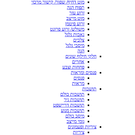
מוט דחיף/ שפור/ קישור מרכזי
תפוח הגה
זרוע עזר
מוט מייצב
זרוע פיטמן
משולש/ זרוע פרונט
נאבות גלגל
צלבים
מיסבי גלגל
הגה
חלקי חילוף שונים
אחרים
פחחות וצבע
פנסים ומראות
פנסים
מראות
תושבות
תושבות בולם
תושבות גיר
תושבות דריישפט
תושבות מנוע
מיסב בולם
גומי מייצב
ציריות ופעמונים
ציריות