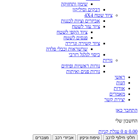
שימון ותחזוקה
דבקים וסיליקון
ציוד שטח 4X4
אביזרים וציות לכננות
ציוד עזר לשטח
ציוד הקפי לשטח
פנסים לשטח
ציוד קשירה וגרירה
שרשראות וכבלי פלדה
כיסוי לגלגל רזרבי
נורות
נורות ראשיות ופיוזים
נורות פנים ואיתות
ראשי
חנות
אודות
מאמרים
יצירת קשר
התחבר כאן
החשבון שלי
0.00
₪
0
עגלת קניות
חלקי חילוף לרכב
טיפוח וניקיון
אביזרי רכב
מצברים