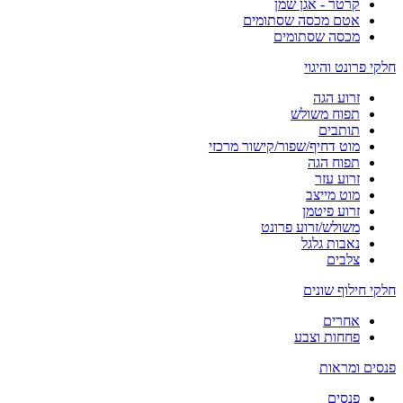
קרטר - אגן שמן
אטם מכסה שסתומים
מכסה שסתומים
חלקי פרונט והיגוי
זרוע הגה
תפוח משולש
תותבים
מוט דחיף/שפור/קישור מרכזי
תפוח הגה
זרוע עזר
מוט מייצב
זרוע פיטמן
משולש/זרוע פרונט
נאבות גלגל
צלבים
חלקי חילוף שונים
אחרים
פחחות וצבע
פנסים ומראות
פנסים