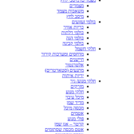
מצמדים/ מיסבי לחץ
מצמדים
משאבות מצמד
מיסב לחץ
בולמי זעזועים
כריות אוויר
בולמי דלתות
בולמי הגה
בולמי קבינה
חלקי חשמל
מדחסים ומערכות קירור
חיישנים
אלטרנטור
מתנעים (סטארטרים)
ידיות איתות
חלקי מנוע/ גיר
מזרקים
חלקי מנוע
מיכל עיבוי
מדיד שמן
מכסה מיכל
אטמים
פולי מנוע
קרטר – אגן שמן
אטם מכסה שסתומים