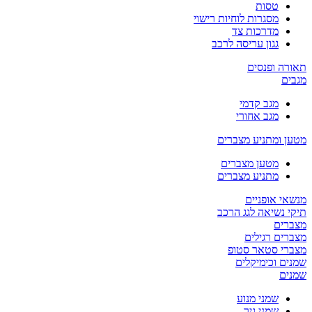
טסות
מסגרות לוחיות רישוי
מדרכות צד
גגון עריסה לרכב
תאורה ופנסים
מגבים
מגב קדמי
מגב אחורי
מטען ומתניע מצברים
מטען מצברים
מתניע מצברים
מנשאי אופניים
תיקי נשיאה לגג הרכב
מצברים
מצברים רגילים
מצברי סטאר סטופ
שמנים וכימיקלים
שמנים
שמני מנוע
שמני גיר