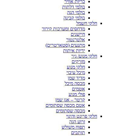
כריות אוויר
בולמי דלתות
בולמי הגה
בולמי קבינה
חלקי חשמל
מדחסים ומערכות קירור
חיישנים
אלטרנטור
מתנעים (סטארטרים)
ידיות איתות
חלקי מנוע/ גיר
מזרקים
חלקי מנוע
מיכל עיבוי
מדיד שמן
מכסה מיכל
אטמים
פולי מנוע
קרטר – אגן שמן
אטם מכסה שסתומים
מכסה שסתומים
חלקי פרונט והיגוי
זרוע הגה
תפוח משולש
תותבים