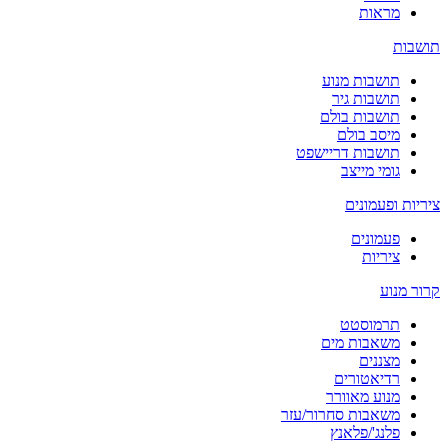
מראות
תושבות
תושבות מנוע
תושבות גיר
תושבות בולם
מיסב בולם
תושבות דריישפט
גומי מייצב
ציריות ופעמונים
פעמונים
ציריות
קרור מנוע
תרמוסטט
משאבות מים
מצננים
רדיאטורים
מנוע מאוורר
משאבות סחרור/עזר
פלנג'/פלאנץ