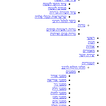
ציוד הקפי לשטח
פנסים לשטח
ציוד קשירה וגרירה
שרשראות וכבלי פלדה
כיסוי לגלגל רזרבי
נורות
נורות ראשיות ופיוזים
נורות פנים ואיתות
ראשי
חנות
אודות
מאמרים
יצירת קשר
קטגוריות
חלקי חילוף לרכב
מסננים
מסנני אוויר
מסנני אוריאה
מסנני גיר
מסנני דלק
מסנני לחות
מסנני מזגן
מסנני מים
מסנני סולר