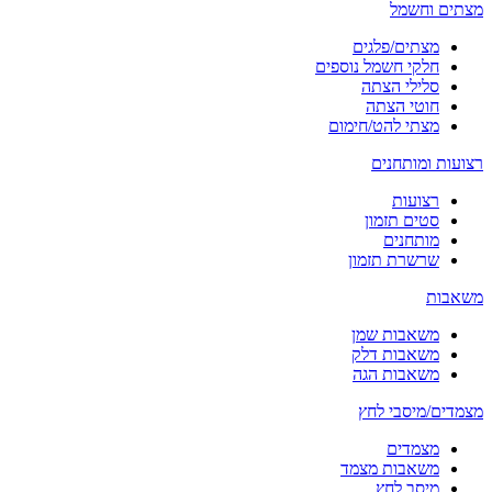
מצתים וחשמל
מצתים/פלגים
חלקי חשמל נוספים
סלילי הצתה
חוטי הצתה
מצתי להט/חימום
רצועות ומותחנים
רצועות
סטים תזמון
מותחנים
שרשרת תזמון
משאבות
משאבות שמן
משאבות דלק
משאבות הגה
מצמדים/מיסבי לחץ
מצמדים
משאבות מצמד
מיסב לחץ