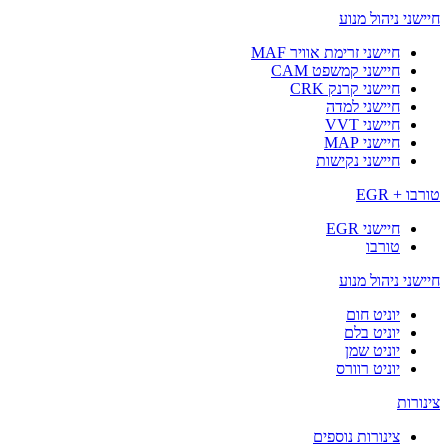
חיישני ניהול מנוע
חיישני זרימת אוויר MAF
חיישני קמשפט CAM
חיישני קרנק CRK
חיישני למדה
חיישני VVT
חיישני MAP
חיישני נקישות
טורבו + EGR
חיישני EGR
טורבו
חיישני ניהול מנוע
יוניט חום
יוניט בלם
יוניט שמן
יוניט רוורס
צינורות
צינורות נוספים