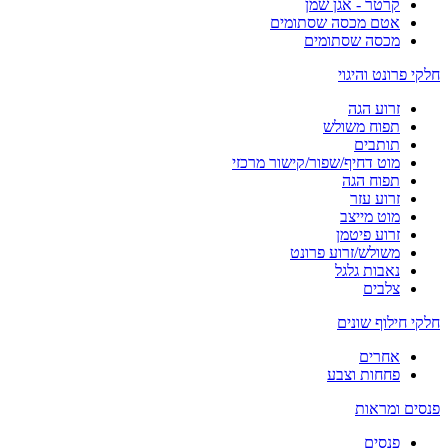
קרטר - אגן שמן
אטם מכסה שסתומים
מכסה שסתומים
חלקי פרונט והיגוי
זרוע הגה
תפוח משולש
תותבים
מוט דחיף/שפור/קישור מרכזי
תפוח הגה
זרוע עזר
מוט מייצב
זרוע פיטמן
משולש/זרוע פרונט
נאבות גלגל
צלבים
חלקי חילוף שונים
אחרים
פחחות וצבע
פנסים ומראות
פנסים