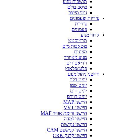
תושבות מנוע
מיסב בולם
גומי מייצב
ציריות ופעמונים
ציריות
פעמונים
קרור מנוע
תרמוסטט
משאבות מים
מצננים
מנוע מאוורר
רדיאטורים
פלנג'/פלאנץ
חיישני ניהול מנוע
יוניט בלם
יוניט שמן
יוניט חום
יוניט רוורס
חיישני MAP
חיישני VVT
חיישני זרימת אוויר MAF
חיישני למדה
חיישני נקישות
חיישני קמשפט CAM
חיישני קרנק CRK