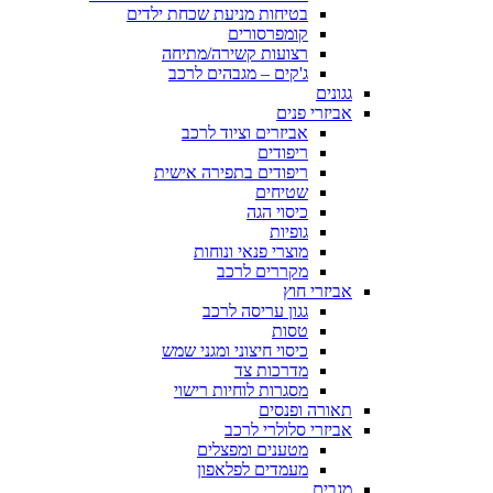
בטיחות מניעת שכחת ילדים
קומפרסורים
רצועות קשירה/מתיחה
ג'קים – מגבהים לרכב
גגונים
אביזרי פנים
אביזרים וציוד לרכב
ריפודים
ריפודים בתפירה אישית
שטיחים
כיסוי הגה
גופיות
מוצרי פנאי ונוחות
מקררים לרכב
אביזרי חוץ
גגון עריסה לרכב
טסות
כיסוי חיצוני ומגני שמש
מדרכות צד
מסגרות לוחיות רישוי
תאורה ופנסים
אביזרי סלולרי לרכב
מטענים ומפצלים
מעמדים לפלאפון
מגבים