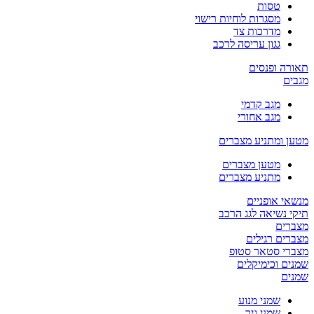
טסות
מסגרות לוחיות רישוי
מדרכות צד
גגון עריסה לרכב
תאורה ופנסים
מגבים
מגב קדמי
מגב אחורי
מטען ומתניע מצברים
מטען מצברים
מתניע מצברים
מנשאי אופניים
תיקי נשיאה לגג הרכב
מצברים
מצברים רגילים
מצברי סטאר סטופ
שמנים וכימיקלים
שמנים
שמני מנוע
שמני גיר