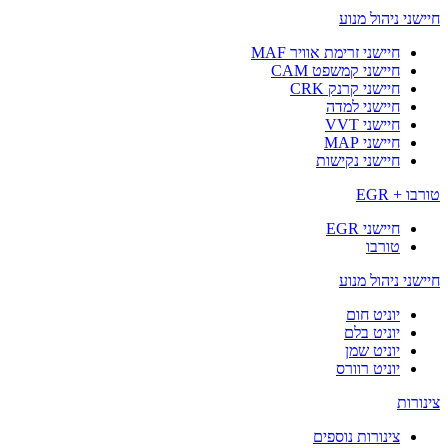
חיישני ניהול מנוע
חיישני זרימת אוויר MAF
חיישני קמשפט CAM
חיישני קרנק CRK
חיישני למדה
חיישני VVT
חיישני MAP
חיישני נקישות
טורבו + EGR
חיישני EGR
טורבו
חיישני ניהול מנוע
יוניט חום
יוניט בלם
יוניט שמן
יוניט רוורס
צינורות
צינורות נוספים