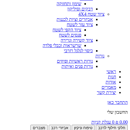
שימון ותחזוקה
דבקים וסיליקון
ציוד שטח 4X4
אביזרים וציות לכננות
ציוד עזר לשטח
ציוד הקפי לשטח
פנסים לשטח
ציוד קשירה וגרירה
שרשראות וכבלי פלדה
כיסוי לגלגל רזרבי
נורות
נורות ראשיות ופיוזים
נורות פנים ואיתות
ראשי
חנות
אודות
מאמרים
יצירת קשר
התחבר כאן
החשבון שלי
0.00
₪
0
עגלת קניות
חלקי חילוף לרכב
טיפוח וניקיון
אביזרי רכב
מצברים