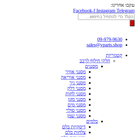
דלג
עקבו אחרינו:
לתוכן
Facebook-f
Instagram
Telegram
Products
search
09-979-9630
sales@vparts.shop
קטגוריות
חלקי חילוף לרכב
מסננים
מסנני אוויר
מסנני אוריאה
מסנני גיר
מסנני דלק
מסנני לחות
מסנני מזגן
מסנני מים
מסנני סולר
מסנני שמן
בלמים
דיסקיות בלם
צלחות בלם