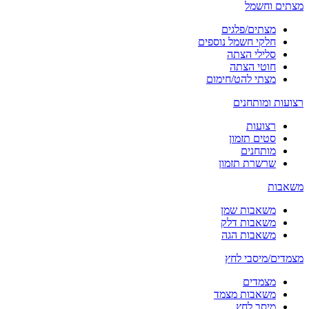
מצתים וחשמל
מצתים/פלגים
חלקי חשמל נוספים
סלילי הצתה
חוטי הצתה
מצתי להט/חימום
רצועות ומותחנים
רצועות
סטים תזמון
מותחנים
שרשרת תזמון
משאבות
משאבות שמן
משאבות דלק
משאבות הגה
מצמדים/מיסבי לחץ
מצמדים
משאבות מצמד
מיסב לחץ