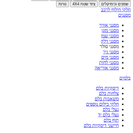
שמנים וכימיקלים
ציוד שטח 4X4
נורות
חלקי חילוף לרכב
מסננים
מסנני אוויר
מסנני מזגן
מסנני שמן
מסנני דלק
מסנני סולר
מסנני גיר
מסנני מים
מסנני לחות
מסנני אוריאה
בלמים
דיסקיות בלם
צלחות בלם
משאבות בלם
חלקי בילום נוספים
נעלי בלם
נעלי בלם יד
תוף בלם
חיישני דיסקיות בלם