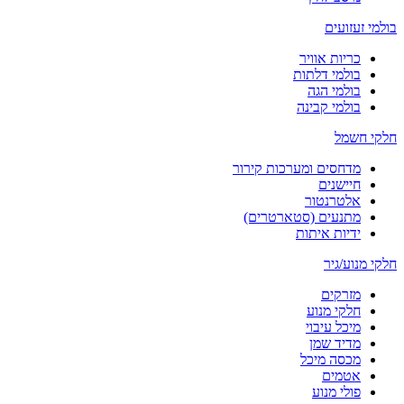
בולמי זעזועים
כריות אוויר
בולמי דלתות
בולמי הגה
בולמי קבינה
חלקי חשמל
מדחסים ומערכות קירור
חיישנים
אלטרנטור
מתנעים (סטארטרים)
ידיות איתות
חלקי מנוע/גיר
מזרקים
חלקי מנוע
מיכל עיבוי
מדיד שמן
מכסה מיכל
אטמים
פולי מנוע