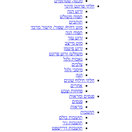
מכסה שסתומים
חלקי פרונט והיגוי
זרוע הגה
תפוח משולש
תותבים
מוט דחיף/ שפור/ קישור מרכזי
תפוח הגה
זרוע עזר
מוט מייצב
זרוע פיטמן
משולש/ זרוע פרונט
נאבות גלגל
צלבים
מיסבי גלגל
הגה
חלקי חילוף שונים
אחרים
פחחות וצבע
פנסים ומראות
פנסים
מראות
תושבות
תושבות בולם
תושבות גיר
תושבות דריישפט