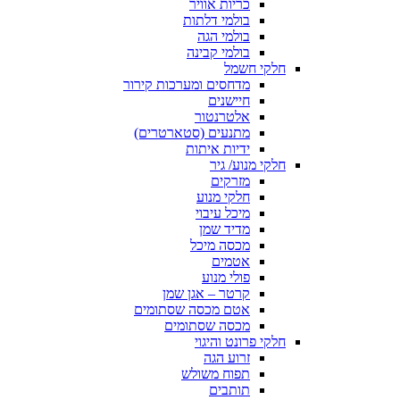
כריות אוויר
בולמי דלתות
בולמי הגה
בולמי קבינה
חלקי חשמל
מדחסים ומערכות קירור
חיישנים
אלטרנטור
מתנעים (סטארטרים)
ידיות איתות
חלקי מנוע/ גיר
מזרקים
חלקי מנוע
מיכל עיבוי
מדיד שמן
מכסה מיכל
אטמים
פולי מנוע
קרטר – אגן שמן
אטם מכסה שסתומים
מכסה שסתומים
חלקי פרונט והיגוי
זרוע הגה
תפוח משולש
תותבים