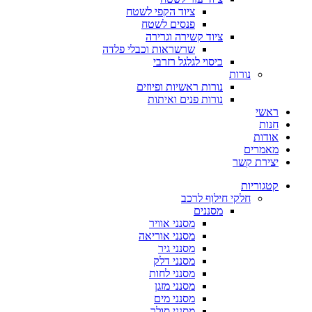
ציוד הקפי לשטח
פנסים לשטח
ציוד קשירה וגרירה
שרשראות וכבלי פלדה
כיסוי לגלגל רזרבי
נורות
נורות ראשיות ופיוזים
נורות פנים ואיתות
ראשי
חנות
אודות
מאמרים
יצירת קשר
קטגוריות
חלקי חילוף לרכב
מסננים
מסנני אוויר
מסנני אוריאה
מסנני גיר
מסנני דלק
מסנני לחות
מסנני מזגן
מסנני מים
מסנני סולר