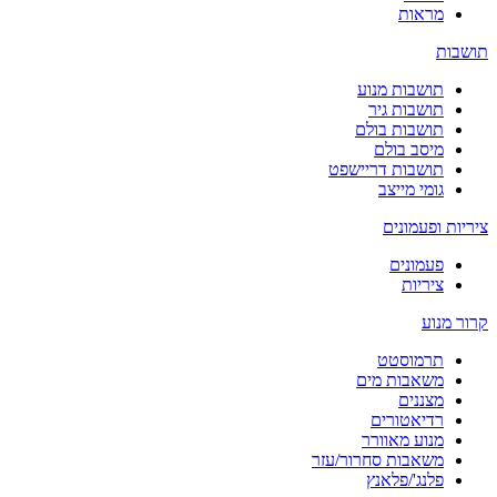
מראות
תושבות
תושבות מנוע
תושבות גיר
תושבות בולם
מיסב בולם
תושבות דריישפט
גומי מייצב
ציריות ופעמונים
פעמונים
ציריות
קרור מנוע
תרמוסטט
משאבות מים
מצננים
רדיאטורים
מנוע מאוורר
משאבות סחרור/עזר
פלנג'/פלאנץ