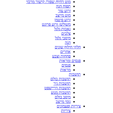
מוט דחיף/ שפור/ קישור מרכזי
תפוח הגה
זרוע עזר
מוט מייצב
זרוע פיטמן
משולש/ זרוע פרונט
נאבות גלגל
צלבים
מיסבי גלגל
הגה
חלקי חילוף שונים
אחרים
פחחות וצבע
פנסים ומראות
פנסים
מראות
תושבות
תושבות בולם
תושבות גיר
תושבות דריישפט
תושבות מנוע
מיסב בולם
גומי מייצב
ציריות ופעמונים
ציריות