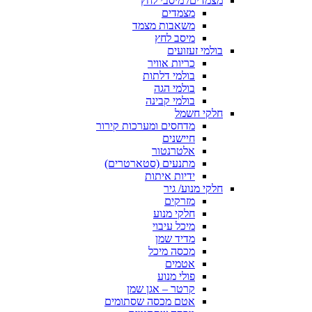
מצמדים/ מיסבי לחץ
מצמדים
משאבות מצמד
מיסב לחץ
בולמי זעזועים
כריות אוויר
בולמי דלתות
בולמי הגה
בולמי קבינה
חלקי חשמל
מדחסים ומערכות קירור
חיישנים
אלטרנטור
מתנעים (סטארטרים)
ידיות איתות
חלקי מנוע/ גיר
מזרקים
חלקי מנוע
מיכל עיבוי
מדיד שמן
מכסה מיכל
אטמים
פולי מנוע
קרטר – אגן שמן
אטם מכסה שסתומים