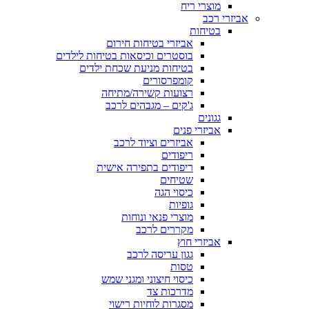
מוצרי ריח
אביזרי רכב
בטיחות
אביזרי בטיחות חירום
בוסטרים וכיסאות בטיחות לילדים
בטיחות מניעת שכחת ילדים
קומפרסורים
רצועות קשירה/מתיחה
ג'קים – מגבהים לרכב
גגונים
אביזרי פנים
אביזרים וציוד לרכב
ריפודים
ריפודים בתפירה אישית
שטיחים
כיסוי הגה
גופיות
מוצרי פנאי ונוחות
מקררים לרכב
אביזרי חוץ
גגון עריסה לרכב
טסות
כיסוי חיצוני ומגני שמש
מדרכות צד
מסגרות לוחיות רישוי