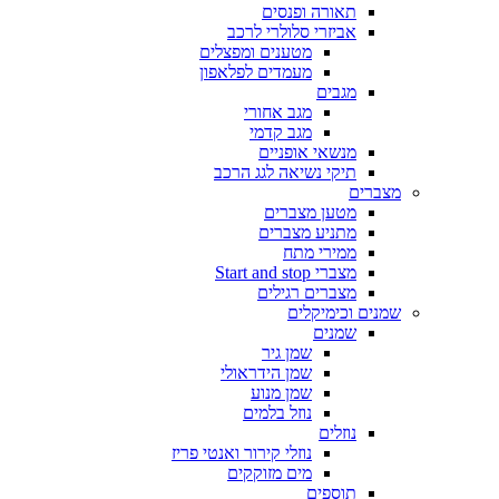
תאורה ופנסים
אביזרי סלולרי לרכב
מטענים ומפצלים
מעמדים לפלאפון
מגבים
מגב אחורי
מגב קדמי
מנשאי אופניים
תיקי נשיאה לגג הרכב
מצברים
מטען מצברים
מתניע מצברים
ממירי מתח
מצברי Start and stop
מצברים רגילים
שמנים וכימיקלים
שמנים
שמן גיר
שמן הידראולי
שמן מנוע
נוזל בלמים
נוזלים
נוזלי קירור ואנטי פריז
מים מזוקקים
תוספים