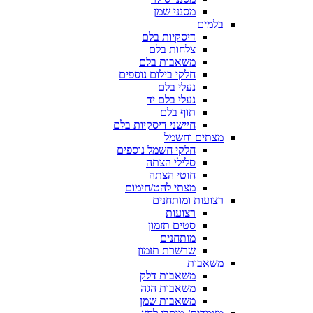
מסנני שמן
בלמים
דיסקיות בלם
צלחות בלם
משאבות בלם
חלקי בילום נוספים
נעלי בלם
נעלי בלם יד
תוף בלם
חיישני דיסקיות בלם
מצתים וחשמל
חלקי חשמל נוספים
סלילי הצתה
חוטי הצתה
מצתי להט/חימום
רצועות ומותחנים
רצועות
סטים תזמון
מותחנים
שרשרת תזמון
משאבות
משאבות דלק
משאבות הגה
משאבות שמן