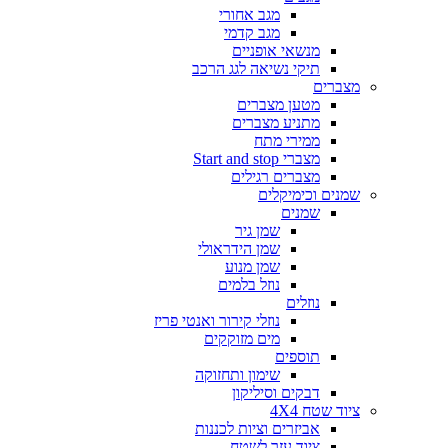
מגב אחורי
מגב קדמי
מנשאי אופניים
תיקי נשיאה לגג הרכב
מצברים
מטען מצברים
מתניע מצברים
ממירי מתח
מצברי Start and stop
מצברים רגילים
שמנים וכימיקלים
שמנים
שמן גיר
שמן הידראולי
שמן מנוע
נוזל בלמים
נוזלים
נוזלי קירור ואנטי פריז
מים מזוקקים
תוספים
שימון ותחזוקה
דבקים וסיליקון
ציוד שטח 4X4
אביזרים וציות לכננות
ציוד עזר לשטח