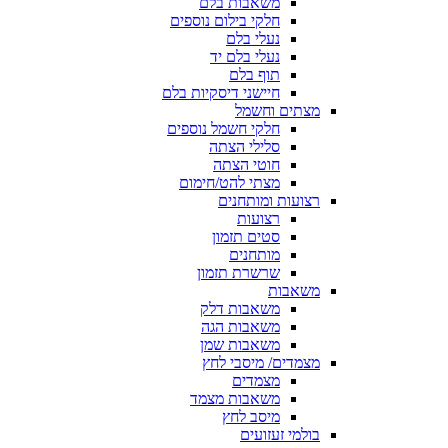
משאבות בלם
חלקי בילום נוספים
נעלי בלם
נעלי בלם יד
תוף בלם
חיישני דיסקיות בלם
מצתים וחשמל
חלקי חשמל נוספים
סלילי הצתה
חוטי הצתה
מצתי להט/חימום
רצועות ומותחנים
רצועות
סטים תזמון
מותחנים
שרשרת תזמון
משאבות
משאבות דלק
משאבות הגה
משאבות שמן
מצמדים/ מיסבי לחץ
מצמדים
משאבות מצמד
מיסב לחץ
בולמי זעזועים