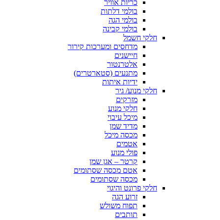
כריות אוויר
בולמי דלתות
בולמי הגה
בולמי קבינה
חלקי חשמל
מדחסים ומערכות קירור
חיישנים
אלטרנטור
מתנעים (סטארטרים)
ידיות איתות
חלקי מנוע/ גיר
מזרקים
חלקי מנוע
מיכל עיבוי
מדיד שמן
מכסה מיכל
אטמים
פולי מנוע
קרטר – אגן שמן
אטם מכסה שסתומים
מכסה שסתומים
חלקי פרונט והיגוי
זרוע הגה
תפוח משולש
תותבים