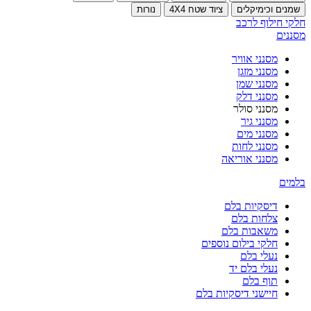
שמנים וכימיקלים
ציוד שטח 4X4
נורות
חלקי חילוף לרכב
מסננים
מסנני אוויר
מסנני מזגן
מסנני שמן
מסנני דלק
מסנני סולר
מסנני גיר
מסנני מים
מסנני לחות
מסנני אוריאה
בלמים
דיסקיות בלם
צלחות בלם
משאבות בלם
חלקי בילום נוספים
נעלי בלם
נעלי בלם יד
תוף בלם
חיישני דיסקיות בלם