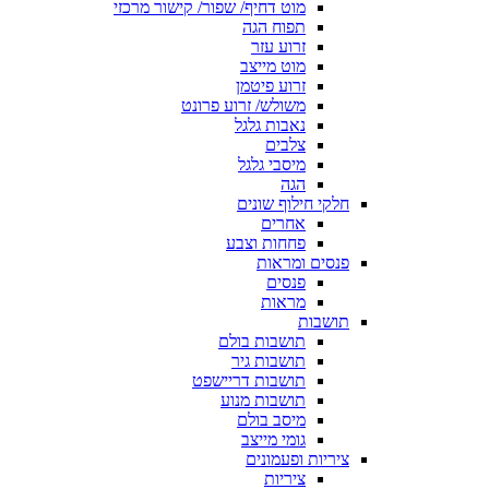
מוט דחיף/ שפור/ קישור מרכזי
תפוח הגה
זרוע עזר
מוט מייצב
זרוע פיטמן
משולש/ זרוע פרונט
נאבות גלגל
צלבים
מיסבי גלגל
הגה
חלקי חילוף שונים
אחרים
פחחות וצבע
פנסים ומראות
פנסים
מראות
תושבות
תושבות בולם
תושבות גיר
תושבות דריישפט
תושבות מנוע
מיסב בולם
גומי מייצב
ציריות ופעמונים
ציריות