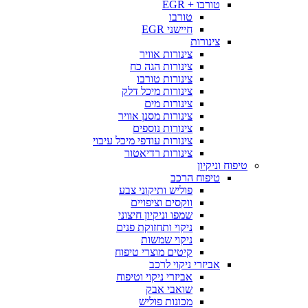
טורבו + EGR
טורבו
חיישני EGR
צינורות
צינורות אוויר
צינורות הגה כח
צינורות טורבו
צינורות מיכל דלק
צינורות מים
צינורות מסנן אוויר
צינורות נוספים
צינורות עודפי מיכל עיבוי
צינורות רדיאטור
טיפוח וניקיון
טיפוח הרכב
פוליש ותיקוני צבע
ווקסים וציפויים
שמפו וניקיון חיצוני
ניקוי ותחזוקת פנים
ניקוי שמשות
קיטים מוצרי טיפוח
אביזרי ניקוי לרכב
אביזרי ניקוי וטיפוח
שואבי אבק
מכונות פוליש