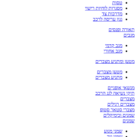
טסות
מסגרות לוחיות רישוי
מדרכות צד
גגון עריסה לרכב
תאורה ופנסים
מגבים
מגב קדמי
מגב אחורי
מטען ומתניע מצברים
מטען מצברים
מתניע מצברים
מנשאי אופניים
תיקי נשיאה לגג הרכב
מצברים
מצברים רגילים
מצברי סטאר סטופ
שמנים וכימיקלים
שמנים
שמני מנוע
שמני גיר