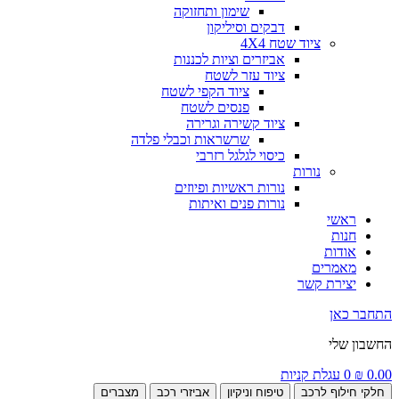
שימון ותחזוקה
דבקים וסיליקון
ציוד שטח 4X4
אביזרים וציות לכננות
ציוד עזר לשטח
ציוד הקפי לשטח
פנסים לשטח
ציוד קשירה וגרירה
שרשראות וכבלי פלדה
כיסוי לגלגל רזרבי
נורות
נורות ראשיות ופיוזים
נורות פנים ואיתות
ראשי
חנות
אודות
מאמרים
יצירת קשר
התחבר כאן
החשבון שלי
0.00
₪
0
עגלת קניות
חלקי חילוף לרכב
טיפוח וניקיון
אביזרי רכב
מצברים