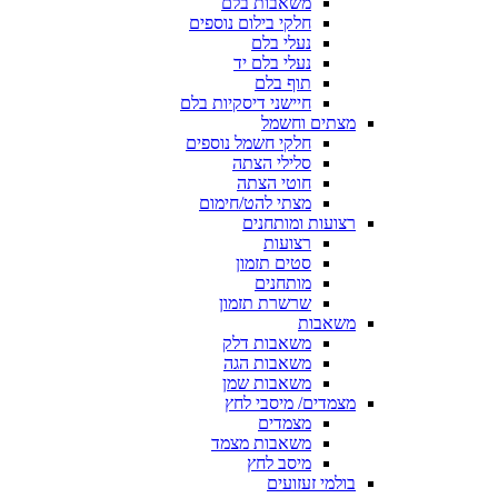
משאבות בלם
חלקי בילום נוספים
נעלי בלם
נעלי בלם יד
תוף בלם
חיישני דיסקיות בלם
מצתים וחשמל
חלקי חשמל נוספים
סלילי הצתה
חוטי הצתה
מצתי להט/חימום
רצועות ומותחנים
רצועות
סטים תזמון
מותחנים
שרשרת תזמון
משאבות
משאבות דלק
משאבות הגה
משאבות שמן
מצמדים/ מיסבי לחץ
מצמדים
משאבות מצמד
מיסב לחץ
בולמי זעזועים