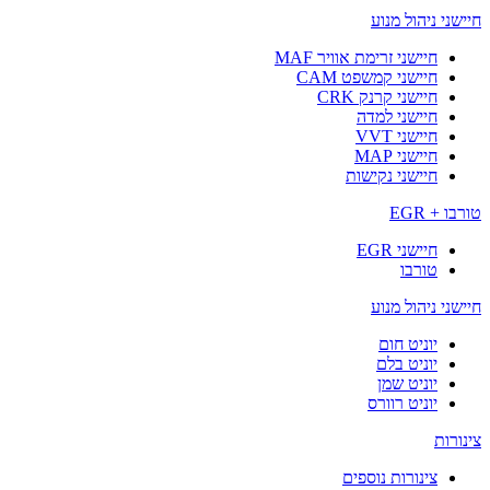
חיישני ניהול מנוע
חיישני זרימת אוויר MAF
חיישני קמשפט CAM
חיישני קרנק CRK
חיישני למדה
חיישני VVT
חיישני MAP
חיישני נקישות
טורבו + EGR
חיישני EGR
טורבו
חיישני ניהול מנוע
יוניט חום
יוניט בלם
יוניט שמן
יוניט רוורס
צינורות
צינורות נוספים