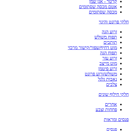
קרטר - אגן שמן
אטם מכסה שסתומים
מכסה שסתומים
חלקי פרונט והיגוי
זרוע הגה
תפוח משולש
תותבים
מוט דחיף/שפור/קישור מרכזי
תפוח הגה
זרוע עזר
מוט מייצב
זרוע פיטמן
משולש/זרוע פרונט
נאבות גלגל
צלבים
חלקי חילוף שונים
אחרים
פחחות וצבע
פנסים ומראות
פנסים