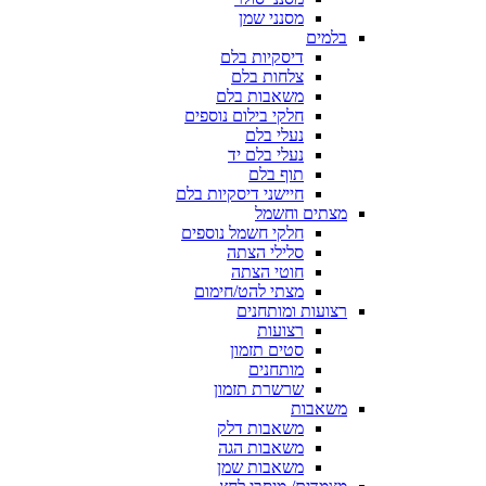
מסנני שמן
בלמים
דיסקיות בלם
צלחות בלם
משאבות בלם
חלקי בילום נוספים
נעלי בלם
נעלי בלם יד
תוף בלם
חיישני דיסקיות בלם
מצתים וחשמל
חלקי חשמל נוספים
סלילי הצתה
חוטי הצתה
מצתי להט/חימום
רצועות ומותחנים
רצועות
סטים תזמון
מותחנים
שרשרת תזמון
משאבות
משאבות דלק
משאבות הגה
משאבות שמן