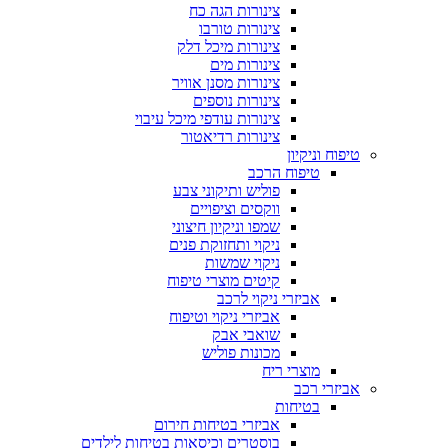
צינורות הגה כח
צינורות טורבו
צינורות מיכל דלק
צינורות מים
צינורות מסנן אוויר
צינורות נוספים
צינורות עודפי מיכל עיבוי
צינורות רדיאטור
טיפוח וניקיון
טיפוח הרכב
פוליש ותיקוני צבע
ווקסים וציפויים
שמפו וניקיון חיצוני
ניקוי ותחזוקת פנים
ניקוי שמשות
קיטים מוצרי טיפוח
אביזרי ניקוי לרכב
אביזרי ניקוי וטיפוח
שואבי אבק
מכונות פוליש
מוצרי ריח
אביזרי רכב
בטיחות
אביזרי בטיחות חירום
בוסטרים וכיסאות בטיחות לילדים