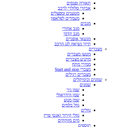
תאורה ופנסים
אביזרי סלולרי לרכב
מטענים ומפצלים
מעמדים לפלאפון
מגבים
מגב אחורי
מגב קדמי
מנשאי אופניים
תיקי נשיאה לגג הרכב
מצברים
מטען מצברים
מתניע מצברים
ממירי מתח
מצברי Start and stop
מצברים רגילים
שמנים וכימיקלים
שמנים
שמן גיר
שמן הידראולי
שמן מנוע
נוזל בלמים
נוזלים
נוזלי קירור ואנטי פריז
מים מזוקקים
תוספים