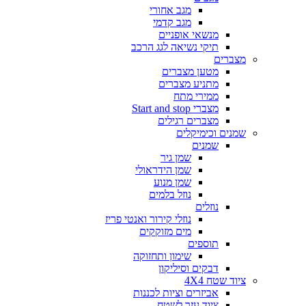
מגב אחורי
מגב קדמי
מנשאי אופניים
תיקי נשיאה לגג הרכב
מצברים
מטען מצברים
מתניע מצברים
ממירי מתח
מצברי Start and stop
מצברים רגילים
שמנים וכימיקלים
שמנים
שמן גיר
שמן הידראולי
שמן מנוע
נוזל בלמים
נוזלים
נוזלי קירור ואנטי פריז
מים מזוקקים
תוספים
שימון ותחזוקה
דבקים וסיליקון
ציוד שטח 4X4
אביזרים וציות לכננות
ציוד עזר לשטח