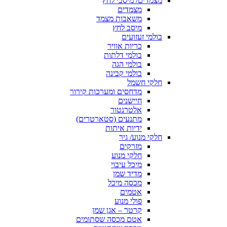
מצמדים/ מיסבי לחץ
מצמדים
משאבות מצמד
מיסב לחץ
בולמי זעזועים
כריות אוויר
בולמי דלתות
בולמי הגה
בולמי קבינה
חלקי חשמל
מדחסים ומערכות קירור
חיישנים
אלטרנטור
מתנעים (סטארטרים)
ידיות איתות
חלקי מנוע/ גיר
מזרקים
חלקי מנוע
מיכל עיבוי
מדיד שמן
מכסה מיכל
אטמים
פולי מנוע
קרטר – אגן שמן
אטם מכסה שסתומים