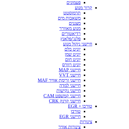
פעמונים
קרור מנוע
תרמוסטט
משאבות מים
מצננים
מנוע מאוורר
רדיאטורים
פלנג'/פלאנץ
חיישני ניהול מנוע
יוניט בלם
יוניט שמן
יוניט חום
יוניט רוורס
חיישני MAP
חיישני VVT
חיישני זרימת אוויר MAF
חיישני למדה
חיישני נקישות
חיישני קמשפט CAM
חיישני קרנק CRK
טורבו + EGR
טורבו
חיישני EGR
צינורות
צינורות אוויר