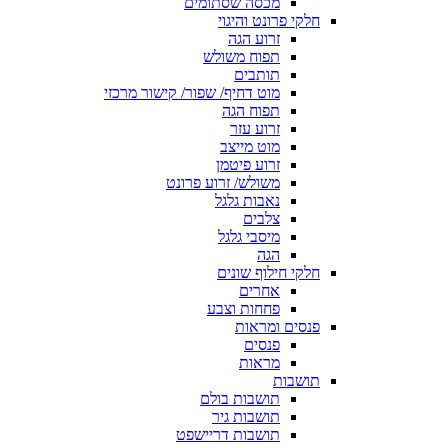
מכסה שסתומים
חלקי פרונט והיגוי
זרוע הגה
תפוח משולש
תותבים
מוט דחיף/ שפור/ קישור מרכזי
תפוח הגה
זרוע עזר
מוט מייצב
זרוע פיטמן
משולש/ זרוע פרונט
נאבות גלגל
צלבים
מיסבי גלגל
הגה
חלקי חילוף שונים
אחרים
פחחות וצבע
פנסים ומראות
פנסים
מראות
תושבות
תושבות בולם
תושבות גיר
תושבות דריישפט