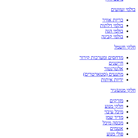
בולמי זעזועים
כריות אוויר
בולמי דלתות
בולמי הגה
בולמי קבינה
חלקי חשמל
מדחסים ומערכות קירור
חיישנים
אלטרנטור
מתנעים (סטארטרים)
ידיות איתות
חלקי מנוע/גיר
מזרקים
חלקי מנוע
מיכל עיבוי
מדיד שמן
מכסה מיכל
אטמים
פולי מנוע