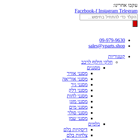
דלג
עקבו אחרינו:
לתוכן
Facebook-f
Instagram
Telegram
Products
search
09-979-9630
sales@vparts.shop
קטגוריות
חלקי חילוף לרכב
מסננים
מסנני אוויר
מסנני אוריאה
מסנני גיר
מסנני דלק
מסנני לחות
מסנני מזגן
מסנני מים
מסנני סולר
מסנני שמן
בלמים
דיסקיות בלם
צלחות בלם