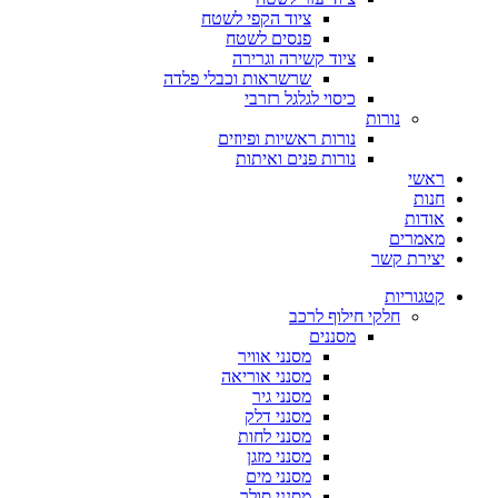
ציוד הקפי לשטח
פנסים לשטח
ציוד קשירה וגרירה
שרשראות וכבלי פלדה
כיסוי לגלגל רזרבי
נורות
נורות ראשיות ופיוזים
נורות פנים ואיתות
ראשי
חנות
אודות
מאמרים
יצירת קשר
קטגוריות
חלקי חילוף לרכב
מסננים
מסנני אוויר
מסנני אוריאה
מסנני גיר
מסנני דלק
מסנני לחות
מסנני מזגן
מסנני מים
מסנני סולר