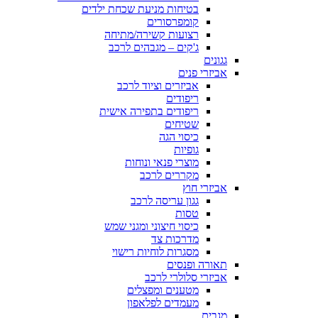
בטיחות מניעת שכחת ילדים
קומפרסורים
רצועות קשירה/מתיחה
ג'קים – מגבהים לרכב
גגונים
אביזרי פנים
אביזרים וציוד לרכב
ריפודים
ריפודים בתפירה אישית
שטיחים
כיסוי הגה
גופיות
מוצרי פנאי ונוחות
מקררים לרכב
אביזרי חוץ
גגון עריסה לרכב
טסות
כיסוי חיצוני ומגני שמש
מדרכות צד
מסגרות לוחיות רישוי
תאורה ופנסים
אביזרי סלולרי לרכב
מטענים ומפצלים
מעמדים לפלאפון
מגבים