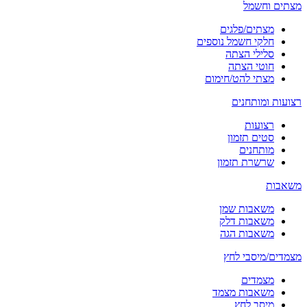
מצתים וחשמל
מצתים/פלגים
חלקי חשמל נוספים
סלילי הצתה
חוטי הצתה
מצתי להט/חימום
רצועות ומותחנים
רצועות
סטים תזמון
מותחנים
שרשרת תזמון
משאבות
משאבות שמן
משאבות דלק
משאבות הגה
מצמדים/מיסבי לחץ
מצמדים
משאבות מצמד
מיסב לחץ