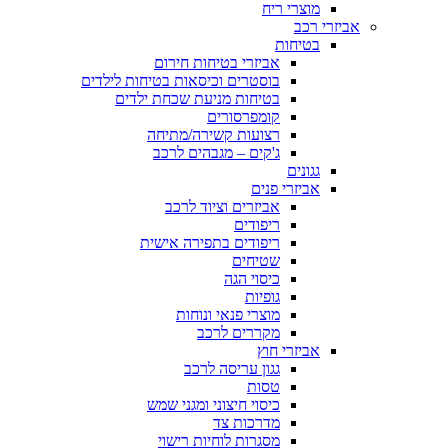
מוצרי ריח
אביזרי רכב
בטיחות
אביזרי בטיחות חירום
בוסטרים וכיסאות בטיחות לילדים
בטיחות מניעת שכחת ילדים
קומפרסורים
רצועות קשירה/מתיחה
ג'קים – מגבהים לרכב
גגונים
אביזרי פנים
אביזרים וציוד לרכב
ריפודים
ריפודים בתפירה אישית
שטיחים
כיסוי הגה
גופיות
מוצרי פנאי ונוחות
מקררים לרכב
אביזרי חוץ
גגון עריסה לרכב
טסות
כיסוי חיצוני ומגני שמש
מדרכות צד
מסגרות לוחיות רישוי