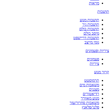
מראות
תושבות
תושבות מנוע
תושבות גיר
תושבות בולם
מיסב בולם
תושבות דריישפט
גומי מייצב
ציריות ופעמונים
פעמונים
ציריות
קרור מנוע
תרמוסטט
משאבות מים
מצננים
רדיאטורים
מנוע מאוורר
משאבות סחרור/עזר
פלנג'/פלאנץ