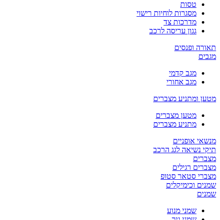
טסות
מסגרות לוחיות רישוי
מדרכות צד
גגון עריסה לרכב
תאורה ופנסים
מגבים
מגב קדמי
מגב אחורי
מטען ומתניע מצברים
מטען מצברים
מתניע מצברים
מנשאי אופניים
תיקי נשיאה לגג הרכב
מצברים
מצברים רגילים
מצברי סטאר סטופ
שמנים וכימיקלים
שמנים
שמני מנוע
שמני גיר