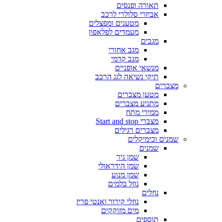
תאורה ופנסים
אביזרי סלולרי לרכב
מטענים ומפצלים
מעמדים לפלאפון
מגבים
מגב אחורי
מגב קדמי
מנשאי אופניים
תיקי נשיאה לגג הרכב
מצברים
מטען מצברים
מתניע מצברים
ממירי מתח
מצברי Start and stop
מצברים רגילים
שמנים וכימיקלים
שמנים
שמן גיר
שמן הידראולי
שמן מנוע
נוזל בלמים
נוזלים
נוזלי קירור ואנטי פריז
מים מזוקקים
תוספים