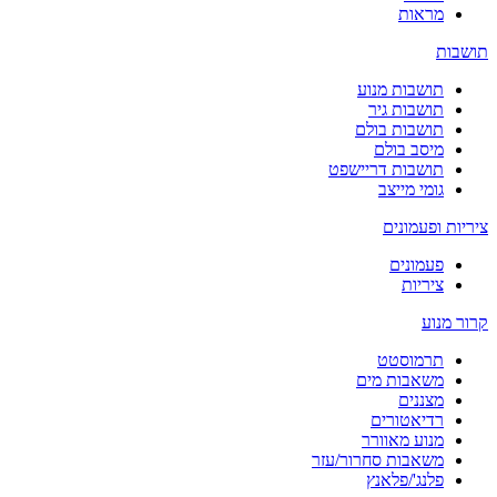
מראות
תושבות
תושבות מנוע
תושבות גיר
תושבות בולם
מיסב בולם
תושבות דריישפט
גומי מייצב
ציריות ופעמונים
פעמונים
ציריות
קרור מנוע
תרמוסטט
משאבות מים
מצננים
רדיאטורים
מנוע מאוורר
משאבות סחרור/עזר
פלנג'/פלאנץ