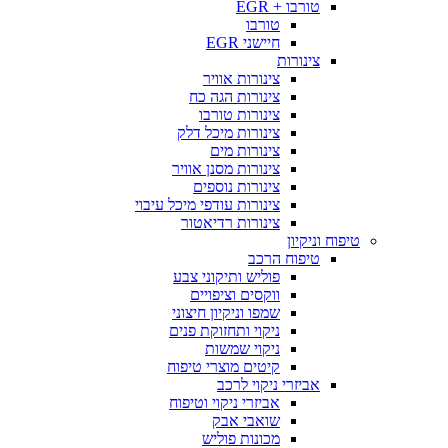
טורבו + EGR
טורבו
חיישני EGR
צינורות
צינורות אוויר
צינורות הגה כח
צינורות טורבו
צינורות מיכל דלק
צינורות מים
צינורות מסנן אוויר
צינורות נוספים
צינורות עודפי מיכל עיבוי
צינורות רדיאטור
טיפוח וניקיון
טיפוח הרכב
פוליש ותיקוני צבע
ווקסים וציפויים
שמפו וניקיון חיצוני
ניקוי ותחזוקת פנים
ניקוי שמשות
קיטים מוצרי טיפוח
אביזרי ניקוי לרכב
אביזרי ניקוי וטיפוח
שואבי אבק
מכונות פוליש