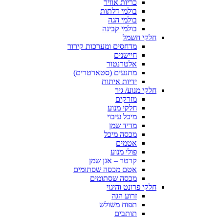
כריות אוויר
בולמי דלתות
בולמי הגה
בולמי קבינה
חלקי חשמל
מדחסים ומערכות קירור
חיישנים
אלטרנטור
מתנעים (סטארטרים)
ידיות איתות
חלקי מנוע/ גיר
מזרקים
חלקי מנוע
מיכל עיבוי
מדיד שמן
מכסה מיכל
אטמים
פולי מנוע
קרטר – אגן שמן
אטם מכסה שסתומים
מכסה שסתומים
חלקי פרונט והיגוי
זרוע הגה
תפוח משולש
תותבים