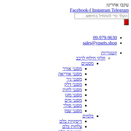
דלג
עקבו אחרינו:
לתוכן
Facebook-f
Instagram
Telegram
Products
search
09-979-9630
sales@vparts.shop
קטגוריות
חלקי חילוף לרכב
מסננים
מסנני אוויר
מסנני אוריאה
מסנני גיר
מסנני דלק
מסנני לחות
מסנני מזגן
מסנני מים
מסנני סולר
מסנני שמן
בלמים
דיסקיות בלם
צלחות בלם