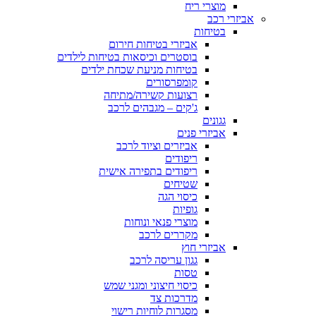
מוצרי ריח
אביזרי רכב
בטיחות
אביזרי בטיחות חירום
בוסטרים וכיסאות בטיחות לילדים
בטיחות מניעת שכחת ילדים
קומפרסורים
רצועות קשירה/מתיחה
ג'קים – מגבהים לרכב
גגונים
אביזרי פנים
אביזרים וציוד לרכב
ריפודים
ריפודים בתפירה אישית
שטיחים
כיסוי הגה
גופיות
מוצרי פנאי ונוחות
מקררים לרכב
אביזרי חוץ
גגון עריסה לרכב
טסות
כיסוי חיצוני ומגני שמש
מדרכות צד
מסגרות לוחיות רישוי