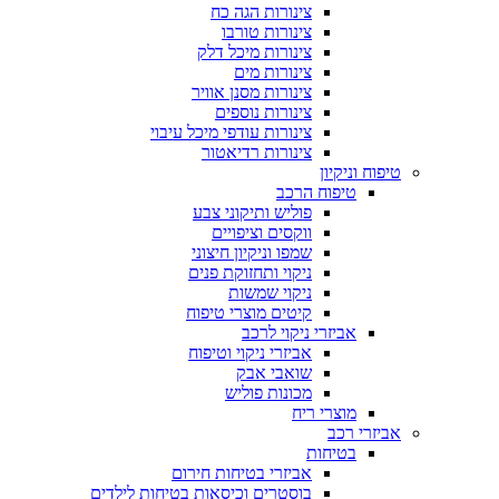
צינורות הגה כח
צינורות טורבו
צינורות מיכל דלק
צינורות מים
צינורות מסנן אוויר
צינורות נוספים
צינורות עודפי מיכל עיבוי
צינורות רדיאטור
טיפוח וניקיון
טיפוח הרכב
פוליש ותיקוני צבע
ווקסים וציפויים
שמפו וניקיון חיצוני
ניקוי ותחזוקת פנים
ניקוי שמשות
קיטים מוצרי טיפוח
אביזרי ניקוי לרכב
אביזרי ניקוי וטיפוח
שואבי אבק
מכונות פוליש
מוצרי ריח
אביזרי רכב
בטיחות
אביזרי בטיחות חירום
בוסטרים וכיסאות בטיחות לילדים