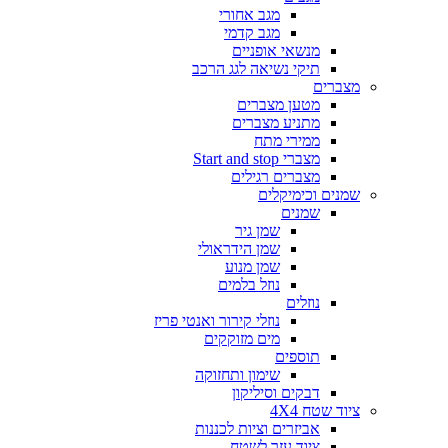
מגב אחורי
מגב קדמי
מנשאי אופניים
תיקי נשיאה לגג הרכב
מצברים
מטען מצברים
מתניע מצברים
ממירי מתח
מצברי Start and stop
מצברים רגילים
שמנים וכימיקלים
שמנים
שמן גיר
שמן הידראולי
שמן מנוע
נוזל בלמים
נוזלים
נוזלי קירור ואנטי פריז
מים מזוקקים
תוספים
שימון ותחזוקה
דבקים וסיליקון
ציוד שטח 4X4
אביזרים וציות לכננות
ציוד עזר לשטח