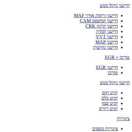
חיישני ניהול מנוע
חיישני זרימת אוויר MAF
חיישני קמשפט CAM
חיישני קרנק CRK
חיישני למדה
חיישני VVT
חיישני MAP
חיישני נקישות
טורבו + EGR
חיישני EGR
טורבו
חיישני ניהול מנוע
יוניט חום
יוניט בלם
יוניט שמן
יוניט רוורס
צינורות
צינורות נוספים