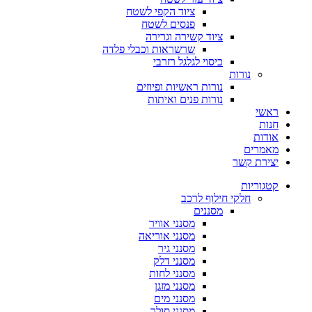
ציוד הקפי לשטח
פנסים לשטח
ציוד קשירה וגרירה
שרשראות וכבלי פלדה
כיסוי לגלגל רזרבי
נורות
נורות ראשיות ופיוזים
נורות פנים ואיתות
ראשי
חנות
אודות
מאמרים
יצירת קשר
קטגוריות
חלקי חילוף לרכב
מסננים
מסנני אוויר
מסנני אוריאה
מסנני גיר
מסנני דלק
מסנני לחות
מסנני מזגן
מסנני מים
מסנני סולר