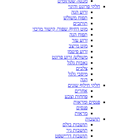
מכסה שסתומים
חלקי פרונט והיגוי
זרוע הגה
תפוח משולש
תותבים
מוט דחיף/ שפור/ קישור מרכזי
תפוח הגה
זרוע עזר
מוט מייצב
זרוע פיטמן
משולש/ זרוע פרונט
נאבות גלגל
צלבים
מיסבי גלגל
הגה
חלקי חילוף שונים
אחרים
פחחות וצבע
פנסים ומראות
פנסים
מראות
תושבות
תושבות בולם
תושבות גיר
תושבות דריישפט