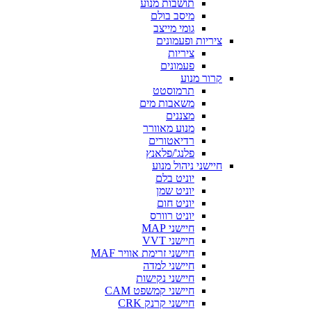
תושבות מנוע
מיסב בולם
גומי מייצב
ציריות ופעמונים
ציריות
פעמונים
קרור מנוע
תרמוסטט
משאבות מים
מצננים
מנוע מאוורר
רדיאטורים
פלנג'/פלאנץ
חיישני ניהול מנוע
יוניט בלם
יוניט שמן
יוניט חום
יוניט רוורס
חיישני MAP
חיישני VVT
חיישני זרימת אוויר MAF
חיישני למדה
חיישני נקישות
חיישני קמשפט CAM
חיישני קרנק CRK