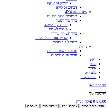
שימון ותחזוקה
דבקים וסיליקון
ציוד שטח 4X4
אביזרים וציות לכננות
ציוד עזר לשטח
ציוד הקפי לשטח
פנסים לשטח
ציוד קשירה וגרירה
שרשראות וכבלי פלדה
כיסוי לגלגל רזרבי
נורות
נורות ראשיות ופיוזים
נורות פנים ואיתות
ראשי
חנות
אודות
מאמרים
יצירת קשר
התחבר כאן
החשבון שלי
0.00
₪
0
עגלת קניות
חלקי חילוף לרכב
טיפוח וניקיון
אביזרי רכב
מצברים