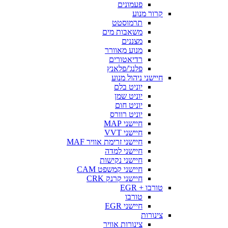
פעמונים
קרור מנוע
תרמוסטט
משאבות מים
מצננים
מנוע מאוורר
רדיאטורים
פלנג'/פלאנץ
חיישני ניהול מנוע
יוניט בלם
יוניט שמן
יוניט חום
יוניט רוורס
חיישני MAP
חיישני VVT
חיישני זרימת אוויר MAF
חיישני למדה
חיישני נקישות
חיישני קמשפט CAM
חיישני קרנק CRK
טורבו + EGR
טורבו
חיישני EGR
צינורות
צינורות אוויר