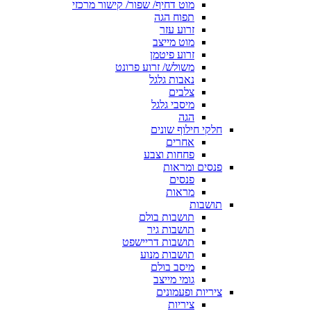
מוט דחיף/ שפור/ קישור מרכזי
תפוח הגה
זרוע עזר
מוט מייצב
זרוע פיטמן
משולש/ זרוע פרונט
נאבות גלגל
צלבים
מיסבי גלגל
הגה
חלקי חילוף שונים
אחרים
פחחות וצבע
פנסים ומראות
פנסים
מראות
תושבות
תושבות בולם
תושבות גיר
תושבות דריישפט
תושבות מנוע
מיסב בולם
גומי מייצב
ציריות ופעמונים
ציריות