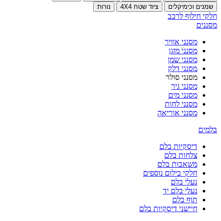
שמנים וכימיקלים
ציוד שטח 4X4
נורות
חלקי חילוף לרכב
מסננים
מסנני אוויר
מסנני מזגן
מסנני שמן
מסנני דלק
מסנני סולר
מסנני גיר
מסנני מים
מסנני לחות
מסנני אוריאה
בלמים
דיסקיות בלם
צלחות בלם
משאבות בלם
חלקי בילום נוספים
נעלי בלם
נעלי בלם יד
תוף בלם
חיישני דיסקיות בלם