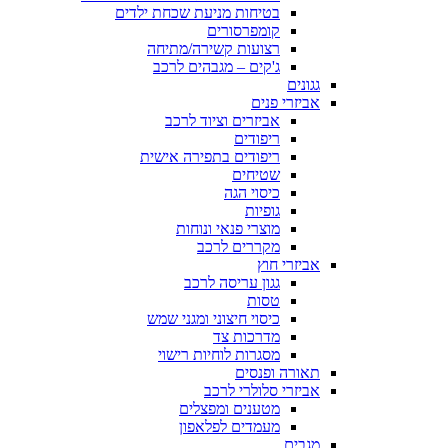
בטיחות מניעת שכחת ילדים
קומפרסורים
רצועות קשירה/מתיחה
ג'קים – מגבהים לרכב
גגונים
אביזרי פנים
אביזרים וציוד לרכב
ריפודים
ריפודים בתפירה אישית
שטיחים
כיסוי הגה
גופיות
מוצרי פנאי ונוחות
מקררים לרכב
אביזרי חוץ
גגון עריסה לרכב
טסות
כיסוי חיצוני ומגני שמש
מדרכות צד
מסגרות לוחיות רישוי
תאורה ופנסים
אביזרי סלולרי לרכב
מטענים ומפצלים
מעמדים לפלאפון
מגבים