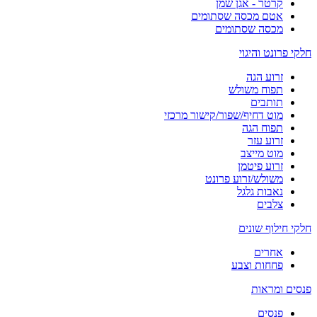
קרטר - אגן שמן
אטם מכסה שסתומים
מכסה שסתומים
חלקי פרונט והיגוי
זרוע הגה
תפוח משולש
תותבים
מוט דחיף/שפור/קישור מרכזי
תפוח הגה
זרוע עזר
מוט מייצב
זרוע פיטמן
משולש/זרוע פרונט
נאבות גלגל
צלבים
חלקי חילוף שונים
אחרים
פחחות וצבע
פנסים ומראות
פנסים