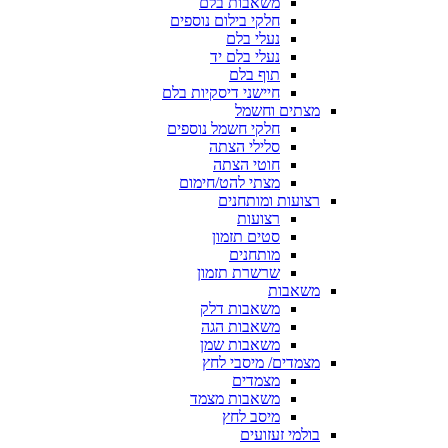
משאבות בלם
חלקי בילום נוספים
נעלי בלם
נעלי בלם יד
תוף בלם
חיישני דיסקיות בלם
מצתים וחשמל
חלקי חשמל נוספים
סלילי הצתה
חוטי הצתה
מצתי להט/חימום
רצועות ומותחנים
רצועות
סטים תזמון
מותחנים
שרשרת תזמון
משאבות
משאבות דלק
משאבות הגה
משאבות שמן
מצמדים/ מיסבי לחץ
מצמדים
משאבות מצמד
מיסב לחץ
בולמי זעזועים