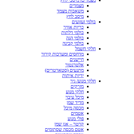
מצמדים/ מיסבי לחץ
מצמדים
משאבות מצמד
מיסב לחץ
בולמי זעזועים
כריות אוויר
בולמי דלתות
בולמי הגה
בולמי קבינה
חלקי חשמל
מדחסים ומערכות קירור
חיישנים
אלטרנטור
מתנעים (סטארטרים)
ידיות איתות
חלקי מנוע/ גיר
מזרקים
חלקי מנוע
מיכל עיבוי
מדיד שמן
מכסה מיכל
אטמים
פולי מנוע
קרטר – אגן שמן
אטם מכסה שסתומים