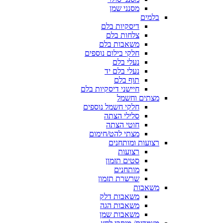
מסנני שמן
בלמים
דיסקיות בלם
צלחות בלם
משאבות בלם
חלקי בילום נוספים
נעלי בלם
נעלי בלם יד
תוף בלם
חיישני דיסקיות בלם
מצתים וחשמל
חלקי חשמל נוספים
סלילי הצתה
חוטי הצתה
מצתי להט/חימום
רצועות ומותחנים
רצועות
סטים תזמון
מותחנים
שרשרת תזמון
משאבות
משאבות דלק
משאבות הגה
משאבות שמן