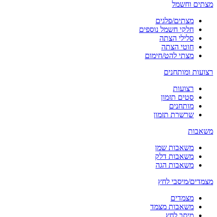
מצתים וחשמל
מצתים/פלגים
חלקי חשמל נוספים
סלילי הצתה
חוטי הצתה
מצתי להט/חימום
רצועות ומותחנים
רצועות
סטים תזמון
מותחנים
שרשרת תזמון
משאבות
משאבות שמן
משאבות דלק
משאבות הגה
מצמדים/מיסבי לחץ
מצמדים
משאבות מצמד
מיסב לחץ