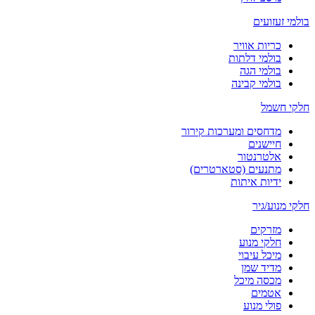
בולמי זעזועים
כריות אוויר
בולמי דלתות
בולמי הגה
בולמי קבינה
חלקי חשמל
מדחסים ומערכות קירור
חיישנים
אלטרנטור
מתנעים (סטארטרים)
ידיות איתות
חלקי מנוע/גיר
מזרקים
חלקי מנוע
מיכל עיבוי
מדיד שמן
מכסה מיכל
אטמים
פולי מנוע