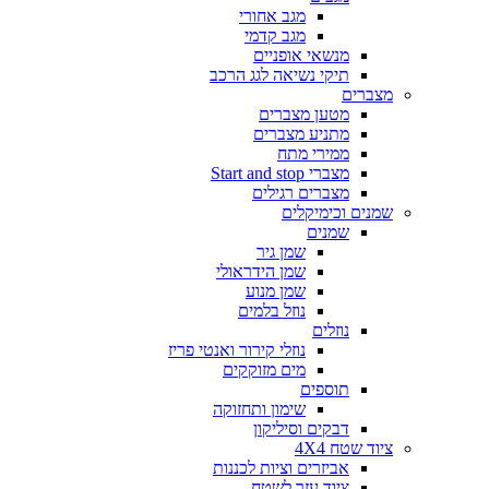
מגב אחורי
מגב קדמי
מנשאי אופניים
תיקי נשיאה לגג הרכב
מצברים
מטען מצברים
מתניע מצברים
ממירי מתח
מצברי Start and stop
מצברים רגילים
שמנים וכימיקלים
שמנים
שמן גיר
שמן הידראולי
שמן מנוע
נוזל בלמים
נוזלים
נוזלי קירור ואנטי פריז
מים מזוקקים
תוספים
שימון ותחזוקה
דבקים וסיליקון
ציוד שטח 4X4
אביזרים וציות לכננות
ציוד עזר לשטח