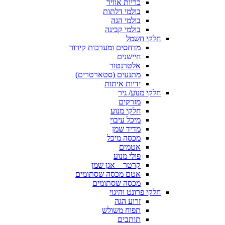
כריות אוויר
בולמי דלתות
בולמי הגה
בולמי קבינה
חלקי חשמל
מדחסים ומערכות קירור
חיישנים
אלטרנטור
מתנעים (סטארטרים)
ידיות איתות
חלקי מנוע/ גיר
מזרקים
חלקי מנוע
מיכל עיבוי
מדיד שמן
מכסה מיכל
אטמים
פולי מנוע
קרטר – אגן שמן
אטם מכסה שסתומים
מכסה שסתומים
חלקי פרונט והיגוי
זרוע הגה
תפוח משולש
תותבים