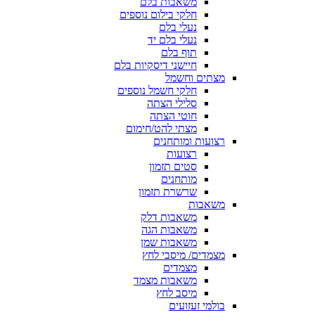
משאבות בלם
חלקי בילום נוספים
נעלי בלם
נעלי בלם יד
תוף בלם
חיישני דיסקיות בלם
מצתים וחשמל
חלקי חשמל נוספים
סלילי הצתה
חוטי הצתה
מצתי להט/חימום
רצועות ומותחנים
רצועות
סטים תזמון
מותחנים
שרשרת תזמון
משאבות
משאבות דלק
משאבות הגה
משאבות שמן
מצמדים/ מיסבי לחץ
מצמדים
משאבות מצמד
מיסב לחץ
בולמי זעזועים