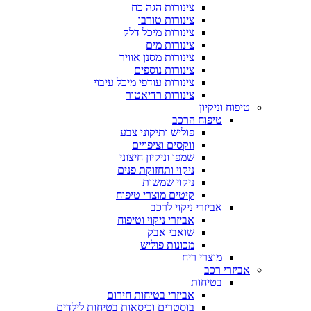
צינורות הגה כח
צינורות טורבו
צינורות מיכל דלק
צינורות מים
צינורות מסנן אוויר
צינורות נוספים
צינורות עודפי מיכל עיבוי
צינורות רדיאטור
טיפוח וניקיון
טיפוח הרכב
פוליש ותיקוני צבע
ווקסים וציפויים
שמפו וניקיון חיצוני
ניקוי ותחזוקת פנים
ניקוי שמשות
קיטים מוצרי טיפוח
אביזרי ניקוי לרכב
אביזרי ניקוי וטיפוח
שואבי אבק
מכונות פוליש
מוצרי ריח
אביזרי רכב
בטיחות
אביזרי בטיחות חירום
בוסטרים וכיסאות בטיחות לילדים