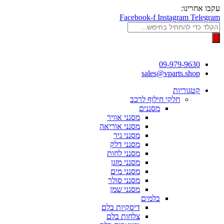
דלג
עקבו אחרינו:
לתוכן
Facebook-f
Instagram
Telegram
Products
search
09-979-9630
sales@vparts.shop
קטגוריות
חלקי חילוף לרכב
מסננים
מסנני אוויר
מסנני אוריאה
מסנני גיר
מסנני דלק
מסנני לחות
מסנני מזגן
מסנני מים
מסנני סולר
מסנני שמן
בלמים
דיסקיות בלם
צלחות בלם