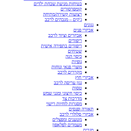
בטיחות מניעת שכחת ילדים
קומפרסורים
רצועות קשירה/מתיחה
ג'קים – מגבהים לרכב
גגונים
אביזרי פנים
אביזרים וציוד לרכב
ריפודים
ריפודים בתפירה אישית
שטיחים
כיסוי הגה
גופיות
מוצרי פנאי ונוחות
מקררים לרכב
אביזרי חוץ
גגון עריסה לרכב
טסות
כיסוי חיצוני ומגני שמש
מדרכות צד
מסגרות לוחיות רישוי
תאורה ופנסים
אביזרי סלולרי לרכב
מטענים ומפצלים
מעמדים לפלאפון
מגבים