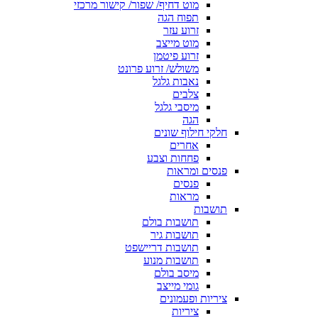
מוט דחיף/ שפור/ קישור מרכזי
תפוח הגה
זרוע עזר
מוט מייצב
זרוע פיטמן
משולש/ זרוע פרונט
נאבות גלגל
צלבים
מיסבי גלגל
הגה
חלקי חילוף שונים
אחרים
פחחות וצבע
פנסים ומראות
פנסים
מראות
תושבות
תושבות בולם
תושבות גיר
תושבות דריישפט
תושבות מנוע
מיסב בולם
גומי מייצב
ציריות ופעמונים
ציריות