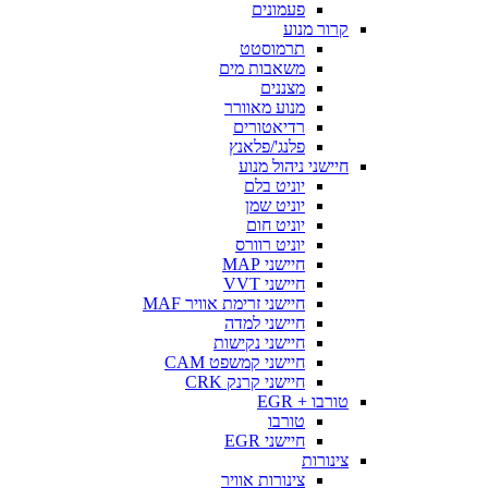
פעמונים
קרור מנוע
תרמוסטט
משאבות מים
מצננים
מנוע מאוורר
רדיאטורים
פלנג'/פלאנץ
חיישני ניהול מנוע
יוניט בלם
יוניט שמן
יוניט חום
יוניט רוורס
חיישני MAP
חיישני VVT
חיישני זרימת אוויר MAF
חיישני למדה
חיישני נקישות
חיישני קמשפט CAM
חיישני קרנק CRK
טורבו + EGR
טורבו
חיישני EGR
צינורות
צינורות אוויר