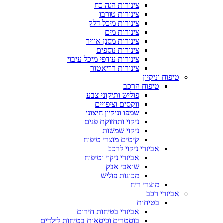
צינורות הגה כח
צינורות טורבו
צינורות מיכל דלק
צינורות מים
צינורות מסנן אוויר
צינורות נוספים
צינורות עודפי מיכל עיבוי
צינורות רדיאטור
טיפוח וניקיון
טיפוח הרכב
פוליש ותיקוני צבע
ווקסים וציפויים
שמפו וניקיון חיצוני
ניקוי ותחזוקת פנים
ניקוי שמשות
קיטים מוצרי טיפוח
אביזרי ניקוי לרכב
אביזרי ניקוי וטיפוח
שואבי אבק
מכונות פוליש
מוצרי ריח
אביזרי רכב
בטיחות
אביזרי בטיחות חירום
בוסטרים וכיסאות בטיחות לילדים