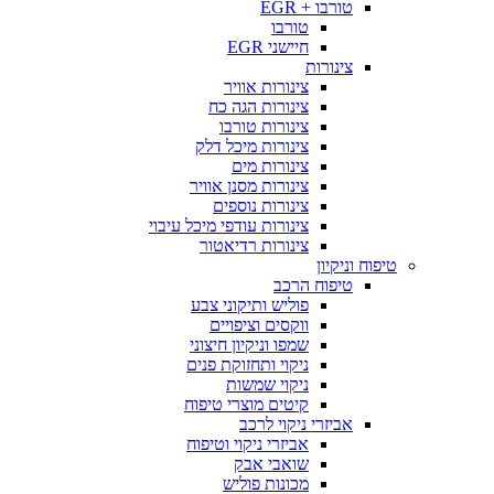
טורבו + EGR
טורבו
חיישני EGR
צינורות
צינורות אוויר
צינורות הגה כח
צינורות טורבו
צינורות מיכל דלק
צינורות מים
צינורות מסנן אוויר
צינורות נוספים
צינורות עודפי מיכל עיבוי
צינורות רדיאטור
טיפוח וניקיון
טיפוח הרכב
פוליש ותיקוני צבע
ווקסים וציפויים
שמפו וניקיון חיצוני
ניקוי ותחזוקת פנים
ניקוי שמשות
קיטים מוצרי טיפוח
אביזרי ניקוי לרכב
אביזרי ניקוי וטיפוח
שואבי אבק
מכונות פוליש