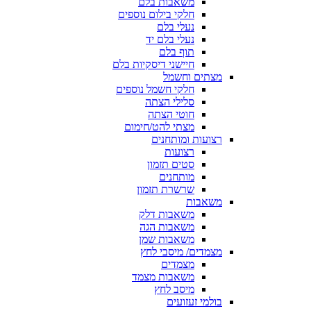
משאבות בלם
חלקי בילום נוספים
נעלי בלם
נעלי בלם יד
תוף בלם
חיישני דיסקיות בלם
מצתים וחשמל
חלקי חשמל נוספים
סלילי הצתה
חוטי הצתה
מצתי להט/חימום
רצועות ומותחנים
רצועות
סטים תזמון
מותחנים
שרשרת תזמון
משאבות
משאבות דלק
משאבות הגה
משאבות שמן
מצמדים/ מיסבי לחץ
מצמדים
משאבות מצמד
מיסב לחץ
בולמי זעזועים