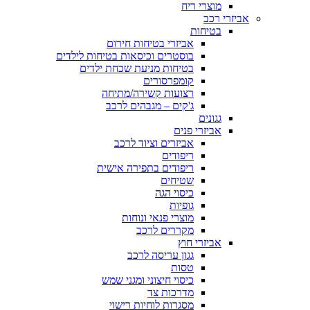
מוצרי ריח
אביזרי רכב
בטיחות
אביזרי בטיחות חירום
בוסטרים וכיסאות בטיחות לילדים
בטיחות מניעת שכחת ילדים
קומפרסורים
רצועות קשירה/מתיחה
ג'קים – מגבהים לרכב
גגונים
אביזרי פנים
אביזרים וציוד לרכב
ריפודים
ריפודים בתפירה אישית
שטיחים
כיסוי הגה
גופיות
מוצרי פנאי ונוחות
מקררים לרכב
אביזרי חוץ
גגון עריסה לרכב
טסות
כיסוי חיצוני ומגני שמש
מדרכות צד
מסגרות לוחיות רישוי