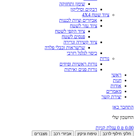
שימון ותחזוקה
דבקים וסיליקון
ציוד שטח 4X4
אביזרים וציות לכננות
ציוד עזר לשטח
ציוד הקפי לשטח
פנסים לשטח
ציוד קשירה וגרירה
שרשראות וכבלי פלדה
כיסוי לגלגל רזרבי
נורות
נורות ראשיות ופיוזים
נורות פנים ואיתות
ראשי
חנות
אודות
מאמרים
יצירת קשר
התחבר כאן
החשבון שלי
0.00
₪
0
עגלת קניות
חלקי חילוף לרכב
טיפוח וניקיון
אביזרי רכב
מצברים