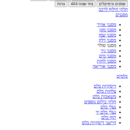
שמנים וכימיקלים
ציוד שטח 4X4
נורות
חלקי חילוף לרכב
מסננים
מסנני אוויר
מסנני מזגן
מסנני שמן
מסנני דלק
מסנני סולר
מסנני גיר
מסנני מים
מסנני לחות
מסנני אוריאה
בלמים
דיסקיות בלם
צלחות בלם
משאבות בלם
חלקי בילום נוספים
נעלי בלם
נעלי בלם יד
תוף בלם
חיישני דיסקיות בלם