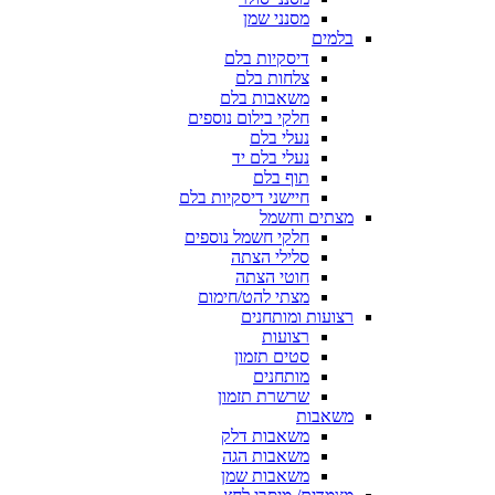
מסנני שמן
בלמים
דיסקיות בלם
צלחות בלם
משאבות בלם
חלקי בילום נוספים
נעלי בלם
נעלי בלם יד
תוף בלם
חיישני דיסקיות בלם
מצתים וחשמל
חלקי חשמל נוספים
סלילי הצתה
חוטי הצתה
מצתי להט/חימום
רצועות ומותחנים
רצועות
סטים תזמון
מותחנים
שרשרת תזמון
משאבות
משאבות דלק
משאבות הגה
משאבות שמן