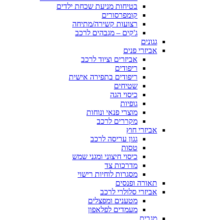
בטיחות מניעת שכחת ילדים
קומפרסורים
רצועות קשירה/מתיחה
ג'קים – מגבהים לרכב
גגונים
אביזרי פנים
אביזרים וציוד לרכב
ריפודים
ריפודים בתפירה אישית
שטיחים
כיסוי הגה
גופיות
מוצרי פנאי ונוחות
מקררים לרכב
אביזרי חוץ
גגון עריסה לרכב
טסות
כיסוי חיצוני ומגני שמש
מדרכות צד
מסגרות לוחיות רישוי
תאורה ופנסים
אביזרי סלולרי לרכב
מטענים ומפצלים
מעמדים לפלאפון
מגבים