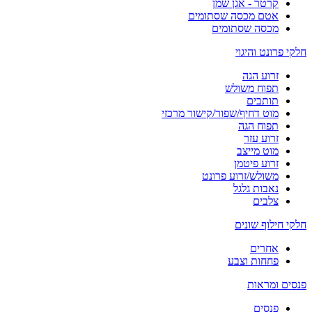
קרטר - אגן שמן
אטם מכסה שסתומים
מכסה שסתומים
חלקי פרונט והיגוי
זרוע הגה
תפוח משולש
תותבים
מוט דחיף/שפור/קישור מרכזי
תפוח הגה
זרוע עזר
מוט מייצב
זרוע פיטמן
משולש/זרוע פרונט
נאבות גלגל
צלבים
חלקי חילוף שונים
אחרים
פחחות וצבע
פנסים ומראות
פנסים