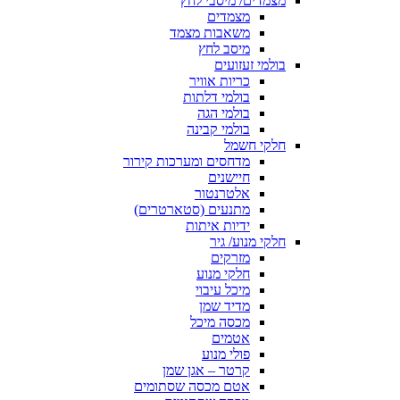
מצמדים/ מיסבי לחץ
מצמדים
משאבות מצמד
מיסב לחץ
בולמי זעזועים
כריות אוויר
בולמי דלתות
בולמי הגה
בולמי קבינה
חלקי חשמל
מדחסים ומערכות קירור
חיישנים
אלטרנטור
מתנעים (סטארטרים)
ידיות איתות
חלקי מנוע/ גיר
מזרקים
חלקי מנוע
מיכל עיבוי
מדיד שמן
מכסה מיכל
אטמים
פולי מנוע
קרטר – אגן שמן
אטם מכסה שסתומים