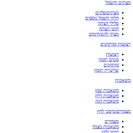
מצתים וחשמל
מצתים/פלגים
חלקי חשמל נוספים
סלילי הצתה
חוטי הצתה
מצתי להט/חימום
רצועות ומותחנים
רצועות
סטים תזמון
מותחנים
שרשרת תזמון
משאבות
משאבות שמן
משאבות דלק
משאבות הגה
מצמדים/מיסבי לחץ
מצמדים
משאבות מצמד
מיסב לחץ