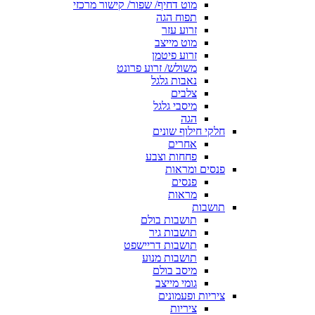
מוט דחיף/ שפור/ קישור מרכזי
תפוח הגה
זרוע עזר
מוט מייצב
זרוע פיטמן
משולש/ זרוע פרונט
נאבות גלגל
צלבים
מיסבי גלגל
הגה
חלקי חילוף שונים
אחרים
פחחות וצבע
פנסים ומראות
פנסים
מראות
תושבות
תושבות בולם
תושבות גיר
תושבות דריישפט
תושבות מנוע
מיסב בולם
גומי מייצב
ציריות ופעמונים
ציריות