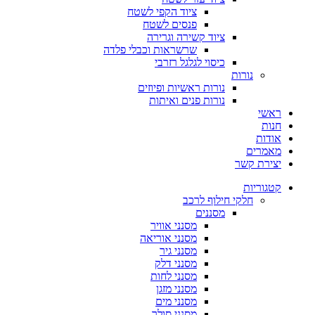
ציוד הקפי לשטח
פנסים לשטח
ציוד קשירה וגרירה
שרשראות וכבלי פלדה
כיסוי לגלגל רזרבי
נורות
נורות ראשיות ופיוזים
נורות פנים ואיתות
ראשי
חנות
אודות
מאמרים
יצירת קשר
קטגוריות
חלקי חילוף לרכב
מסננים
מסנני אוויר
מסנני אוריאה
מסנני גיר
מסנני דלק
מסנני לחות
מסנני מזגן
מסנני מים
מסנני סולר