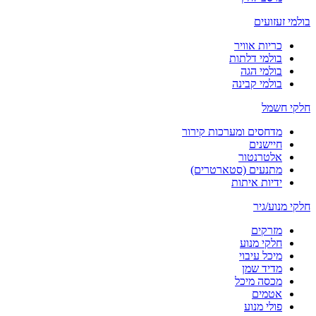
בולמי זעזועים
כריות אוויר
בולמי דלתות
בולמי הגה
בולמי קבינה
חלקי חשמל
מדחסים ומערכות קירור
חיישנים
אלטרנטור
מתנעים (סטארטרים)
ידיות איתות
חלקי מנוע/גיר
מזרקים
חלקי מנוע
מיכל עיבוי
מדיד שמן
מכסה מיכל
אטמים
פולי מנוע