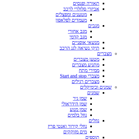
תאורה ופנסים
אביזרי סלולרי לרכב
מטענים ומפצלים
מעמדים לפלאפון
מגבים
מגב אחורי
מגב קדמי
מנשאי אופניים
תיקי נשיאה לגג הרכב
מצברים
מטען מצברים
מתניע מצברים
ממירי מתח
מצברי Start and stop
מצברים רגילים
שמנים וכימיקלים
שמנים
שמן גיר
שמן הידראולי
שמן מנוע
נוזל בלמים
נוזלים
נוזלי קירור ואנטי פריז
מים מזוקקים
תוספים