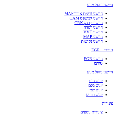
חיישני ניהול מנוע
חיישני זרימת אוויר MAF
חיישני קמשפט CAM
חיישני קרנק CRK
חיישני למדה
חיישני VVT
חיישני MAP
חיישני נקישות
טורבו + EGR
חיישני EGR
טורבו
חיישני ניהול מנוע
יוניט חום
יוניט בלם
יוניט שמן
יוניט רוורס
צינורות
צינורות נוספים