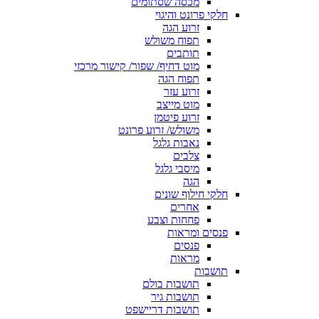
מכסה שסתומים
חלקי פרונט והיגוי
זרוע הגה
תפוח משולש
תותבים
מוט דחיף/ שפור/ קישור מרכזי
תפוח הגה
זרוע עזר
מוט מייצב
זרוע פיטמן
משולש/ זרוע פרונט
נאבות גלגל
צלבים
מיסבי גלגל
הגה
חלקי חילוף שונים
אחרים
פחחות וצבע
פנסים ומראות
פנסים
מראות
תושבות
תושבות בולם
תושבות גיר
תושבות דריישפט