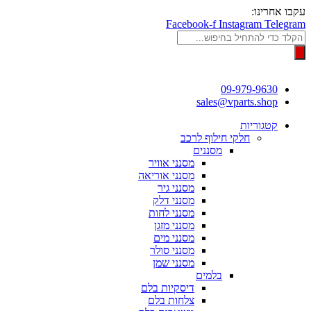
דלג
עקבו אחרינו:
לתוכן
Facebook-f
Instagram
Telegram
Products
search
09-979-9630
sales@vparts.shop
קטגוריות
חלקי חילוף לרכב
מסננים
מסנני אוויר
מסנני אוריאה
מסנני גיר
מסנני דלק
מסנני לחות
מסנני מזגן
מסנני מים
מסנני סולר
מסנני שמן
בלמים
דיסקיות בלם
צלחות בלם