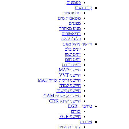
פעמונים
קרור מנוע
תרמוסטט
משאבות מים
מצננים
מנוע מאוורר
רדיאטורים
פלנג'/פלאנץ
חיישני ניהול מנוע
יוניט בלם
יוניט שמן
יוניט חום
יוניט רוורס
חיישני MAP
חיישני VVT
חיישני זרימת אוויר MAF
חיישני למדה
חיישני נקישות
חיישני קמשפט CAM
חיישני קרנק CRK
טורבו + EGR
טורבו
חיישני EGR
צינורות
צינורות אוויר