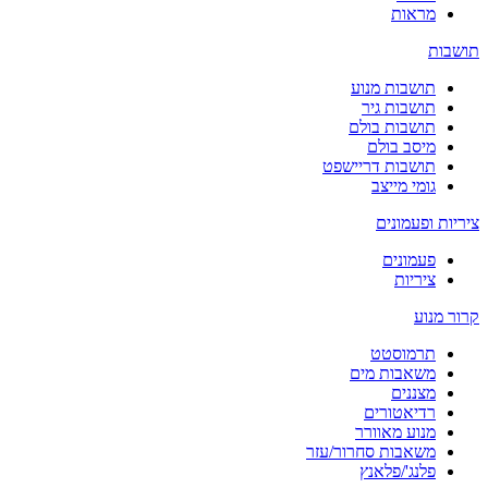
מראות
תושבות
תושבות מנוע
תושבות גיר
תושבות בולם
מיסב בולם
תושבות דריישפט
גומי מייצב
ציריות ופעמונים
פעמונים
ציריות
קרור מנוע
תרמוסטט
משאבות מים
מצננים
רדיאטורים
מנוע מאוורר
משאבות סחרור/עזר
פלנג'/פלאנץ