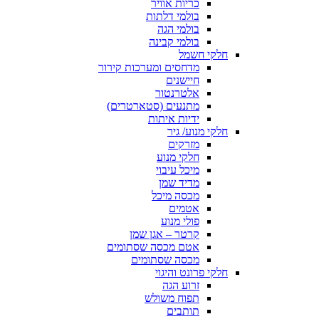
כריות אוויר
בולמי דלתות
בולמי הגה
בולמי קבינה
חלקי חשמל
מדחסים ומערכות קירור
חיישנים
אלטרנטור
מתנעים (סטארטרים)
ידיות איתות
חלקי מנוע/ גיר
מזרקים
חלקי מנוע
מיכל עיבוי
מדיד שמן
מכסה מיכל
אטמים
פולי מנוע
קרטר – אגן שמן
אטם מכסה שסתומים
מכסה שסתומים
חלקי פרונט והיגוי
זרוע הגה
תפוח משולש
תותבים