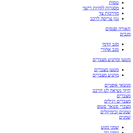
טסות
מסגרות לוחיות רישוי
מדרכות צד
גגון עריסה לרכב
תאורה ופנסים
מגבים
מגב קדמי
מגב אחורי
מטען ומתניע מצברים
מטען מצברים
מתניע מצברים
מנשאי אופניים
תיקי נשיאה לגג הרכב
מצברים
מצברים רגילים
מצברי סטאר סטופ
שמנים וכימיקלים
שמנים
שמני מנוע
שמני גיר