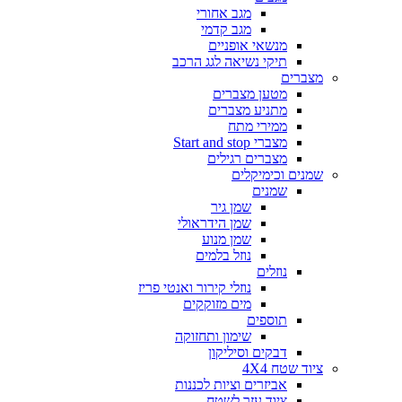
מגב אחורי
מגב קדמי
מנשאי אופניים
תיקי נשיאה לגג הרכב
מצברים
מטען מצברים
מתניע מצברים
ממירי מתח
מצברי Start and stop
מצברים רגילים
שמנים וכימיקלים
שמנים
שמן גיר
שמן הידראולי
שמן מנוע
נוזל בלמים
נוזלים
נוזלי קירור ואנטי פריז
מים מזוקקים
תוספים
שימון ותחזוקה
דבקים וסיליקון
ציוד שטח 4X4
אביזרים וציות לכננות
ציוד עזר לשטח