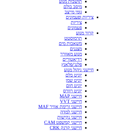
תושבות מנוע
מיסב בולם
גומי מייצב
ציריות ופעמונים
ציריות
פעמונים
קרור מנוע
תרמוסטט
משאבות מים
מצננים
מנוע מאוורר
רדיאטורים
פלנג'/פלאנץ
חיישני ניהול מנוע
יוניט בלם
יוניט שמן
יוניט חום
יוניט רוורס
חיישני MAP
חיישני VVT
חיישני זרימת אוויר MAF
חיישני למדה
חיישני נקישות
חיישני קמשפט CAM
חיישני קרנק CRK