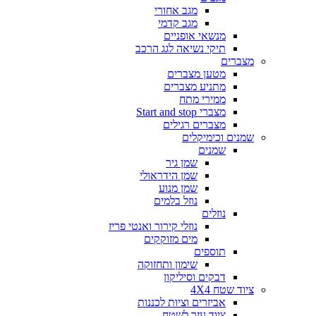
מגב אחורי
מגב קדמי
מנשאי אופניים
תיקי נשיאה לגג הרכב
מצברים
מטען מצברים
מתניע מצברים
ממירי מתח
מצברי Start and stop
מצברים רגילים
שמנים וכימיקלים
שמנים
שמן גיר
שמן הידראולי
שמן מנוע
נוזל בלמים
נוזלים
נוזלי קירור ואנטי פריז
מים מזוקקים
תוספים
שימון ותחזוקה
דבקים וסיליקון
ציוד שטח 4X4
אביזרים וציות לכננות
ציוד עזר לשטח