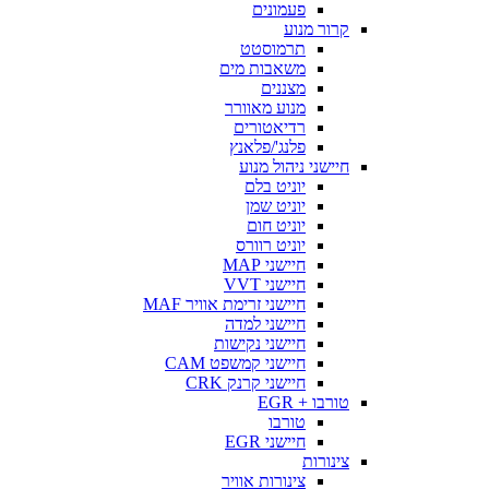
פעמונים
קרור מנוע
תרמוסטט
משאבות מים
מצננים
מנוע מאוורר
רדיאטורים
פלנג'/פלאנץ
חיישני ניהול מנוע
יוניט בלם
יוניט שמן
יוניט חום
יוניט רוורס
חיישני MAP
חיישני VVT
חיישני זרימת אוויר MAF
חיישני למדה
חיישני נקישות
חיישני קמשפט CAM
חיישני קרנק CRK
טורבו + EGR
טורבו
חיישני EGR
צינורות
צינורות אוויר