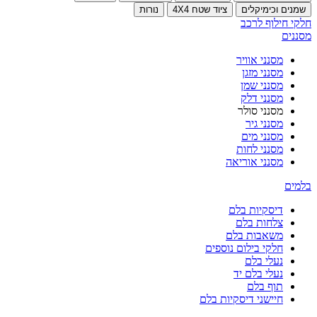
שמנים וכימיקלים
ציוד שטח 4X4
נורות
חלקי חילוף לרכב
מסננים
מסנני אוויר
מסנני מזגן
מסנני שמן
מסנני דלק
מסנני סולר
מסנני גיר
מסנני מים
מסנני לחות
מסנני אוריאה
בלמים
דיסקיות בלם
צלחות בלם
משאבות בלם
חלקי בילום נוספים
נעלי בלם
נעלי בלם יד
תוף בלם
חיישני דיסקיות בלם