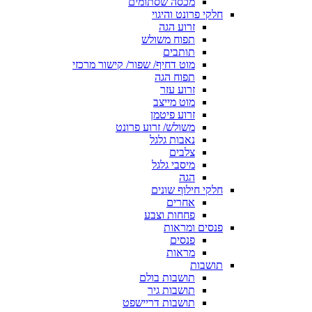
מכסה שסתומים
חלקי פרונט והיגוי
זרוע הגה
תפוח משולש
תותבים
מוט דחיף/ שפור/ קישור מרכזי
תפוח הגה
זרוע עזר
מוט מייצב
זרוע פיטמן
משולש/ זרוע פרונט
נאבות גלגל
צלבים
מיסבי גלגל
הגה
חלקי חילוף שונים
אחרים
פחחות וצבע
פנסים ומראות
פנסים
מראות
תושבות
תושבות בולם
תושבות גיר
תושבות דריישפט