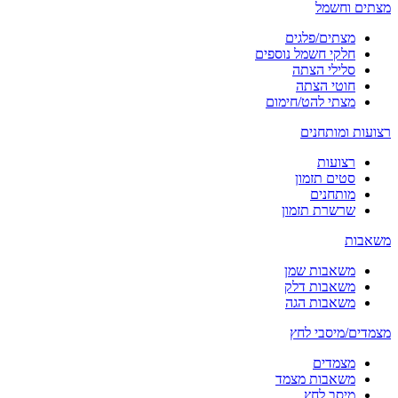
מצתים וחשמל
מצתים/פלגים
חלקי חשמל נוספים
סלילי הצתה
חוטי הצתה
מצתי להט/חימום
רצועות ומותחנים
רצועות
סטים תזמון
מותחנים
שרשרת תזמון
משאבות
משאבות שמן
משאבות דלק
משאבות הגה
מצמדים/מיסבי לחץ
מצמדים
משאבות מצמד
מיסב לחץ