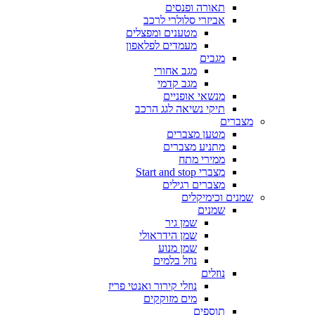
תאורה ופנסים
אביזרי סלולרי לרכב
מטענים ומפצלים
מעמדים לפלאפון
מגבים
מגב אחורי
מגב קדמי
מנשאי אופניים
תיקי נשיאה לגג הרכב
מצברים
מטען מצברים
מתניע מצברים
ממירי מתח
מצברי Start and stop
מצברים רגילים
שמנים וכימיקלים
שמנים
שמן גיר
שמן הידראולי
שמן מנוע
נוזל בלמים
נוזלים
נוזלי קירור ואנטי פריז
מים מזוקקים
תוספים