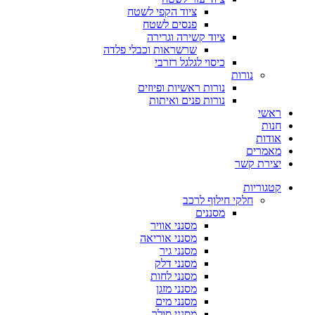
ציוד הקפי לשטח
פנסים לשטח
ציוד קשירה וגרירה
שרשראות וכבלי פלדה
כיסוי לגלגל רזרבי
נורות
נורות ראשיות ופיוזים
נורות פנים ואיתות
ראשי
חנות
אודות
מאמרים
יצירת קשר
קטגוריות
חלקי חילוף לרכב
מסננים
מסנני אוויר
מסנני אוריאה
מסנני גיר
מסנני דלק
מסנני לחות
מסנני מזגן
מסנני מים
מסנני סולר