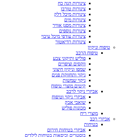
צינורות הגה כח
צינורות טורבו
צינורות מיכל דלק
צינורות מים
צינורות מסנן אוויר
צינורות נוספים
צינורות עודפי מיכל עיבוי
צינורות רדיאטור
טיפוח וניקיון
טיפוח הרכב
פוליש ותיקוני צבע
ווקסים וציפויים
שמפו וניקיון חיצוני
ניקוי ותחזוקת פנים
ניקוי שמשות
קיטים מוצרי טיפוח
אביזרי ניקוי לרכב
אביזרי ניקוי וטיפוח
שואבי אבק
מכונות פוליש
מוצרי ריח
אביזרי רכב
בטיחות
אביזרי בטיחות חירום
בוסטרים וכיסאות בטיחות לילדים