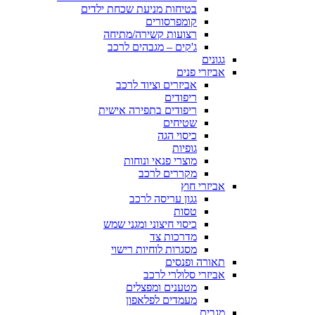
בטיחות מניעת שכחת ילדים
קומפרסורים
רצועות קשירה/מתיחה
ג'קים – מגבהים לרכב
גגונים
אביזרי פנים
אביזרים וציוד לרכב
ריפודים
ריפודים בתפירה אישית
שטיחים
כיסוי הגה
גופיות
מוצרי פנאי ונוחות
מקררים לרכב
אביזרי חוץ
גגון עריסה לרכב
טסות
כיסוי חיצוני ומגני שמש
מדרכות צד
מסגרות לוחיות רישוי
תאורה ופנסים
אביזרי סלולרי לרכב
מטענים ומפצלים
מעמדים לפלאפון
מגבים