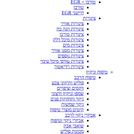
טורבו + EGR
טורבו
חיישני EGR
צינורות
צינורות אוויר
צינורות הגה כח
צינורות טורבו
צינורות מיכל דלק
צינורות מים
צינורות מסנן אוויר
צינורות נוספים
צינורות עודפי מיכל עיבוי
צינורות רדיאטור
טיפוח וניקיון
טיפוח הרכב
פוליש ותיקוני צבע
ווקסים וציפויים
שמפו וניקיון חיצוני
ניקוי ותחזוקת פנים
ניקוי שמשות
קיטים מוצרי טיפוח
אביזרי ניקוי לרכב
אביזרי ניקוי וטיפוח
שואבי אבק
מכונות פוליש