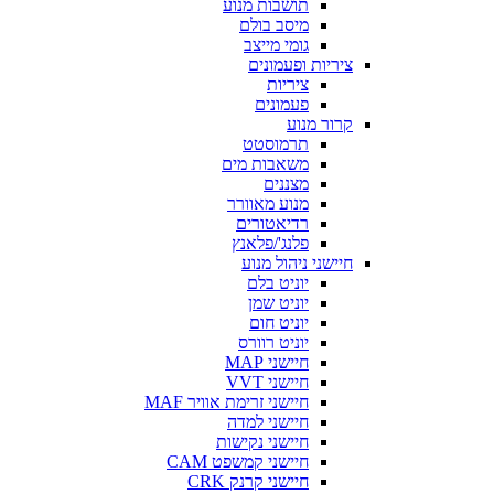
תושבות מנוע
מיסב בולם
גומי מייצב
ציריות ופעמונים
ציריות
פעמונים
קרור מנוע
תרמוסטט
משאבות מים
מצננים
מנוע מאוורר
רדיאטורים
פלנג'/פלאנץ
חיישני ניהול מנוע
יוניט בלם
יוניט שמן
יוניט חום
יוניט רוורס
חיישני MAP
חיישני VVT
חיישני זרימת אוויר MAF
חיישני למדה
חיישני נקישות
חיישני קמשפט CAM
חיישני קרנק CRK