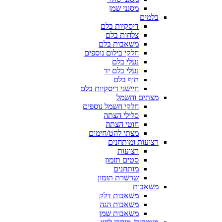
מסנני שמן
בלמים
דיסקיות בלם
צלחות בלם
משאבות בלם
חלקי בילום נוספים
נעלי בלם
נעלי בלם יד
תוף בלם
חיישני דיסקיות בלם
מצתים וחשמל
חלקי חשמל נוספים
סלילי הצתה
חוטי הצתה
מצתי להט/חימום
רצועות ומותחנים
רצועות
סטים תזמון
מותחנים
שרשרת תזמון
משאבות
משאבות דלק
משאבות הגה
משאבות שמן