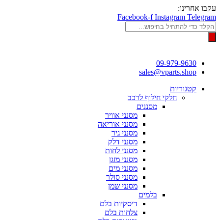
דלג
עקבו אחרינו:
לתוכן
Facebook-f
Instagram
Telegram
Products
search
09-979-9630
sales@vparts.shop
קטגוריות
חלקי חילוף לרכב
מסננים
מסנני אוויר
מסנני אוריאה
מסנני גיר
מסנני דלק
מסנני לחות
מסנני מזגן
מסנני מים
מסנני סולר
מסנני שמן
בלמים
דיסקיות בלם
צלחות בלם