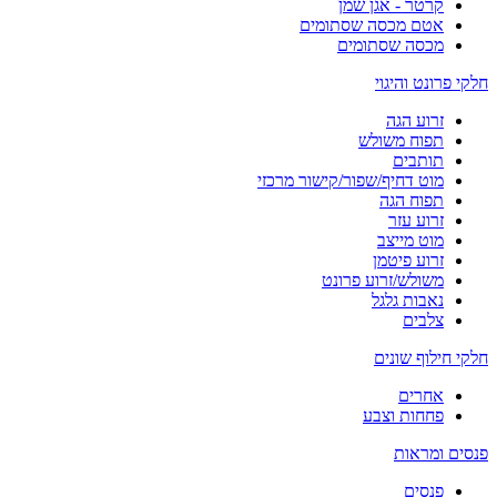
קרטר - אגן שמן
אטם מכסה שסתומים
מכסה שסתומים
חלקי פרונט והיגוי
זרוע הגה
תפוח משולש
תותבים
מוט דחיף/שפור/קישור מרכזי
תפוח הגה
זרוע עזר
מוט מייצב
זרוע פיטמן
משולש/זרוע פרונט
נאבות גלגל
צלבים
חלקי חילוף שונים
אחרים
פחחות וצבע
פנסים ומראות
פנסים