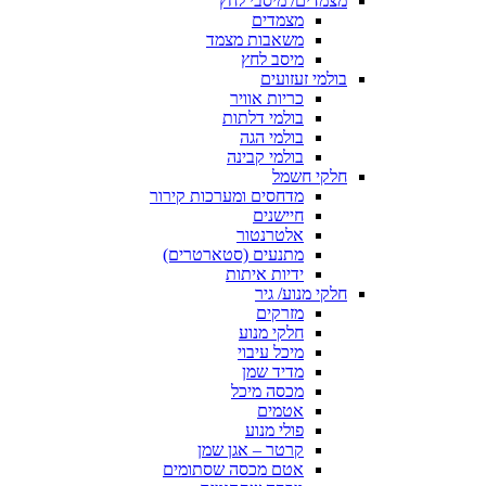
מצמדים/ מיסבי לחץ
מצמדים
משאבות מצמד
מיסב לחץ
בולמי זעזועים
כריות אוויר
בולמי דלתות
בולמי הגה
בולמי קבינה
חלקי חשמל
מדחסים ומערכות קירור
חיישנים
אלטרנטור
מתנעים (סטארטרים)
ידיות איתות
חלקי מנוע/ גיר
מזרקים
חלקי מנוע
מיכל עיבוי
מדיד שמן
מכסה מיכל
אטמים
פולי מנוע
קרטר – אגן שמן
אטם מכסה שסתומים