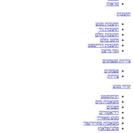
מראות
תושבות
תושבות מנוע
תושבות גיר
תושבות בולם
מיסב בולם
תושבות דריישפט
גומי מייצב
ציריות ופעמונים
פעמונים
ציריות
קרור מנוע
תרמוסטט
משאבות מים
מצננים
רדיאטורים
מנוע מאוורר
משאבות סחרור/עזר
פלנג'/פלאנץ