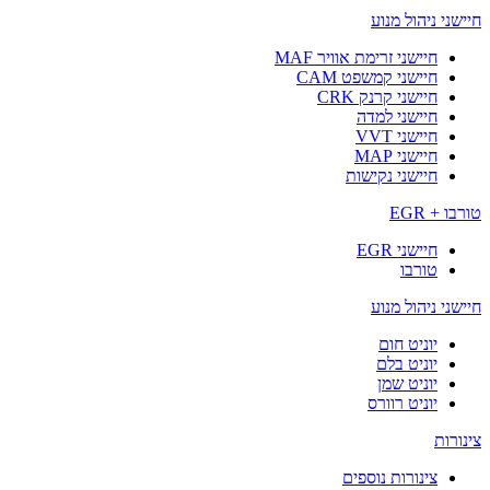
חיישני ניהול מנוע
חיישני זרימת אוויר MAF
חיישני קמשפט CAM
חיישני קרנק CRK
חיישני למדה
חיישני VVT
חיישני MAP
חיישני נקישות
טורבו + EGR
חיישני EGR
טורבו
חיישני ניהול מנוע
יוניט חום
יוניט בלם
יוניט שמן
יוניט רוורס
צינורות
צינורות נוספים