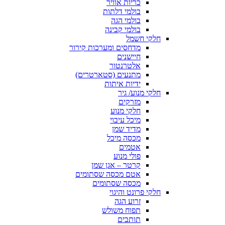
כריות אוויר
בולמי דלתות
בולמי הגה
בולמי קבינה
חלקי חשמל
מדחסים ומערכות קירור
חיישנים
אלטרנטור
מתנעים (סטארטרים)
ידיות איתות
חלקי מנוע/ גיר
מזרקים
חלקי מנוע
מיכל עיבוי
מדיד שמן
מכסה מיכל
אטמים
פולי מנוע
קרטר – אגן שמן
אטם מכסה שסתומים
מכסה שסתומים
חלקי פרונט והיגוי
זרוע הגה
תפוח משולש
תותבים