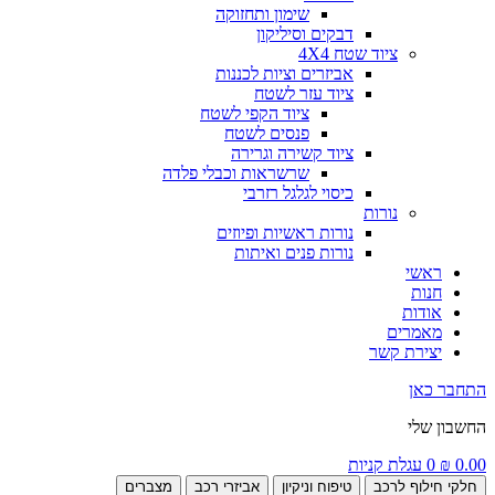
שימון ותחזוקה
דבקים וסיליקון
ציוד שטח 4X4
אביזרים וציות לכננות
ציוד עזר לשטח
ציוד הקפי לשטח
פנסים לשטח
ציוד קשירה וגרירה
שרשראות וכבלי פלדה
כיסוי לגלגל רזרבי
נורות
נורות ראשיות ופיוזים
נורות פנים ואיתות
ראשי
חנות
אודות
מאמרים
יצירת קשר
התחבר כאן
החשבון שלי
0.00
₪
0
עגלת קניות
חלקי חילוף לרכב
טיפוח וניקיון
אביזרי רכב
מצברים