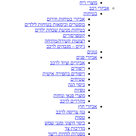
מוצרי ריח
אביזרי רכב
בטיחות
אביזרי בטיחות חירום
בוסטרים וכיסאות בטיחות לילדים
בטיחות מניעת שכחת ילדים
קומפרסורים
רצועות קשירה/מתיחה
ג'קים – מגבהים לרכב
גגונים
אביזרי פנים
אביזרים וציוד לרכב
ריפודים
ריפודים בתפירה אישית
שטיחים
כיסוי הגה
גופיות
מוצרי פנאי ונוחות
מקררים לרכב
אביזרי חוץ
גגון עריסה לרכב
טסות
כיסוי חיצוני ומגני שמש
מדרכות צד
מסגרות לוחיות רישוי