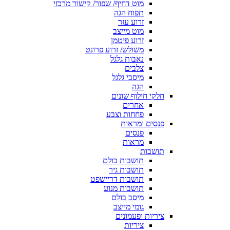
מוט דחיף/ שפור/ קישור מרכזי
תפוח הגה
זרוע עזר
מוט מייצב
זרוע פיטמן
משולש/ זרוע פרונט
נאבות גלגל
צלבים
מיסבי גלגל
הגה
חלקי חילוף שונים
אחרים
פחחות וצבע
פנסים ומראות
פנסים
מראות
תושבות
תושבות בולם
תושבות גיר
תושבות דריישפט
תושבות מנוע
מיסב בולם
גומי מייצב
ציריות ופעמונים
ציריות