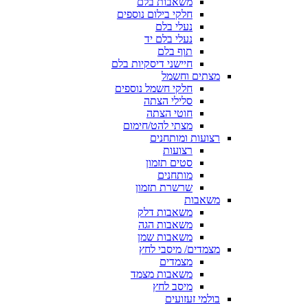
משאבות בלם
חלקי בילום נוספים
נעלי בלם
נעלי בלם יד
תוף בלם
חיישני דיסקיות בלם
מצתים וחשמל
חלקי חשמל נוספים
סלילי הצתה
חוטי הצתה
מצתי להט/חימום
רצועות ומותחנים
רצועות
סטים תזמון
מותחנים
שרשרת תזמון
משאבות
משאבות דלק
משאבות הגה
משאבות שמן
מצמדים/ מיסבי לחץ
מצמדים
משאבות מצמד
מיסב לחץ
בולמי זעזועים