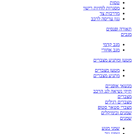
טסות
מסגרות לוחיות רישוי
מדרכות צד
גגון עריסה לרכב
תאורה ופנסים
מגבים
מגב קדמי
מגב אחורי
מטען ומתניע מצברים
מטען מצברים
מתניע מצברים
מנשאי אופניים
תיקי נשיאה לגג הרכב
מצברים
מצברים רגילים
מצברי סטאר סטופ
שמנים וכימיקלים
שמנים
שמני מנוע
שמני גיר