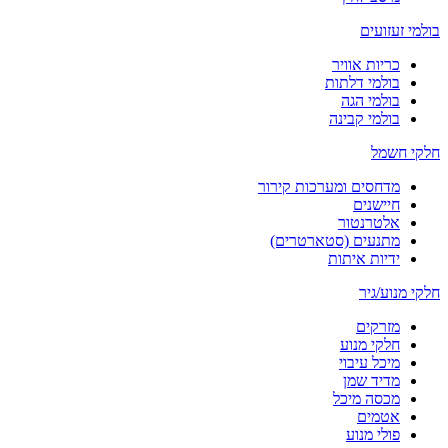
בולמי זעזועים
כריות אוויר
בולמי דלתות
בולמי הגה
בולמי קבינה
חלקי חשמל
מדחסים ומערכות קירור
חיישנים
אלטרנטור
מתנעים (סטארטרים)
ידיות איתות
חלקי מנוע/גיר
מזרקים
חלקי מנוע
מיכל עיבוי
מדיד שמן
מכסה מיכל
אטמים
פולי מנוע