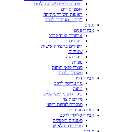
בטיחות מניעת שכחת ילדים
קומפרסורים
רצועות קשירה/מתיחה
ג'קים – מגבהים לרכב
גגונים
אביזרי פנים
אביזרים וציוד לרכב
ריפודים
ריפודים בתפירה אישית
שטיחים
כיסוי הגה
גופיות
מוצרי פנאי ונוחות
מקררים לרכב
אביזרי חוץ
גגון עריסה לרכב
טסות
כיסוי חיצוני ומגני שמש
מדרכות צד
מסגרות לוחיות רישוי
תאורה ופנסים
אביזרי סלולרי לרכב
מטענים ומפצלים
מעמדים לפלאפון
מגבים