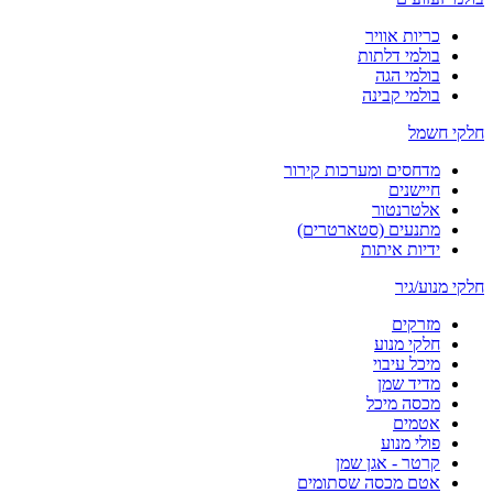
כריות אוויר
בולמי דלתות
בולמי הגה
בולמי קבינה
חלקי חשמל
מדחסים ומערכות קירור
חיישנים
אלטרנטור
מתנעים (סטארטרים)
ידיות איתות
חלקי מנוע/גיר
מזרקים
חלקי מנוע
מיכל עיבוי
מדיד שמן
מכסה מיכל
אטמים
פולי מנוע
קרטר - אגן שמן
אטם מכסה שסתומים