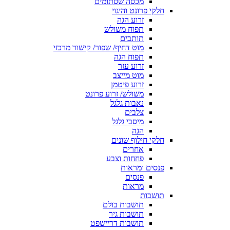
מכסה שסתומים
חלקי פרונט והיגוי
זרוע הגה
תפוח משולש
תותבים
מוט דחיף/ שפור/ קישור מרכזי
תפוח הגה
זרוע עזר
מוט מייצב
זרוע פיטמן
משולש/ זרוע פרונט
נאבות גלגל
צלבים
מיסבי גלגל
הגה
חלקי חילוף שונים
אחרים
פחחות וצבע
פנסים ומראות
פנסים
מראות
תושבות
תושבות בולם
תושבות גיר
תושבות דריישפט