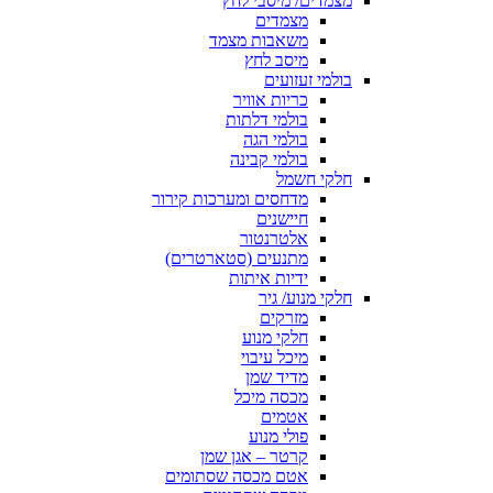
מצמדים/ מיסבי לחץ
מצמדים
משאבות מצמד
מיסב לחץ
בולמי זעזועים
כריות אוויר
בולמי דלתות
בולמי הגה
בולמי קבינה
חלקי חשמל
מדחסים ומערכות קירור
חיישנים
אלטרנטור
מתנעים (סטארטרים)
ידיות איתות
חלקי מנוע/ גיר
מזרקים
חלקי מנוע
מיכל עיבוי
מדיד שמן
מכסה מיכל
אטמים
פולי מנוע
קרטר – אגן שמן
אטם מכסה שסתומים