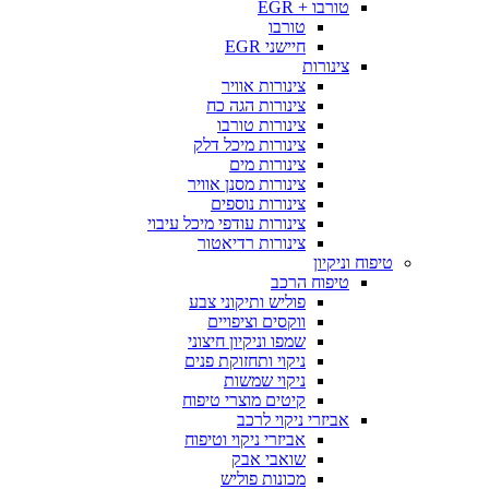
טורבו + EGR
טורבו
חיישני EGR
צינורות
צינורות אוויר
צינורות הגה כח
צינורות טורבו
צינורות מיכל דלק
צינורות מים
צינורות מסנן אוויר
צינורות נוספים
צינורות עודפי מיכל עיבוי
צינורות רדיאטור
טיפוח וניקיון
טיפוח הרכב
פוליש ותיקוני צבע
ווקסים וציפויים
שמפו וניקיון חיצוני
ניקוי ותחזוקת פנים
ניקוי שמשות
קיטים מוצרי טיפוח
אביזרי ניקוי לרכב
אביזרי ניקוי וטיפוח
שואבי אבק
מכונות פוליש