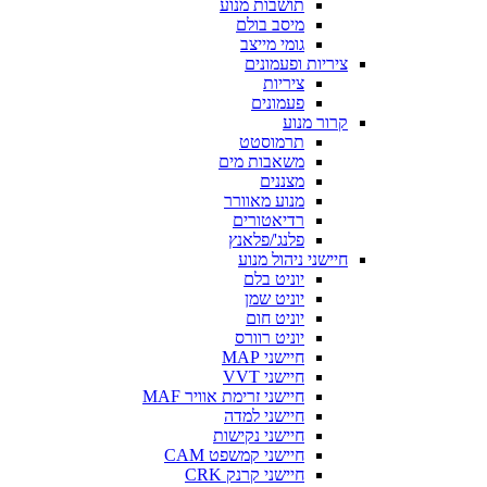
תושבות מנוע
מיסב בולם
גומי מייצב
ציריות ופעמונים
ציריות
פעמונים
קרור מנוע
תרמוסטט
משאבות מים
מצננים
מנוע מאוורר
רדיאטורים
פלנג'/פלאנץ
חיישני ניהול מנוע
יוניט בלם
יוניט שמן
יוניט חום
יוניט רוורס
חיישני MAP
חיישני VVT
חיישני זרימת אוויר MAF
חיישני למדה
חיישני נקישות
חיישני קמשפט CAM
חיישני קרנק CRK