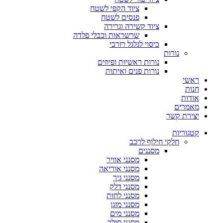
ציוד הקפי לשטח
פנסים לשטח
ציוד קשירה וגרירה
שרשראות וכבלי פלדה
כיסוי לגלגל רזרבי
נורות
נורות ראשיות ופיוזים
נורות פנים ואיתות
ראשי
חנות
אודות
מאמרים
יצירת קשר
קטגוריות
חלקי חילוף לרכב
מסננים
מסנני אוויר
מסנני אוריאה
מסנני גיר
מסנני דלק
מסנני לחות
מסנני מזגן
מסנני מים
מסנני סולר