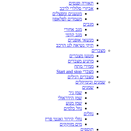
תאורה ופנסים
אביזרי סלולרי לרכב
מטענים ומפצלים
מעמדים לפלאפון
מגבים
מגב אחורי
מגב קדמי
מנשאי אופניים
תיקי נשיאה לגג הרכב
מצברים
מטען מצברים
מתניע מצברים
ממירי מתח
מצברי Start and stop
מצברים רגילים
שמנים וכימיקלים
שמנים
שמן גיר
שמן הידראולי
שמן מנוע
נוזל בלמים
נוזלים
נוזלי קירור ואנטי פריז
מים מזוקקים
תוספים