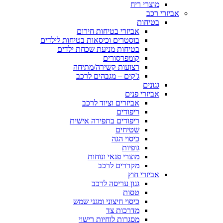
מוצרי ריח
אביזרי רכב
בטיחות
אביזרי בטיחות חירום
בוסטרים וכיסאות בטיחות לילדים
בטיחות מניעת שכחת ילדים
קומפרסורים
רצועות קשירה/מתיחה
ג'קים – מגבהים לרכב
גגונים
אביזרי פנים
אביזרים וציוד לרכב
ריפודים
ריפודים בתפירה אישית
שטיחים
כיסוי הגה
גופיות
מוצרי פנאי ונוחות
מקררים לרכב
אביזרי חוץ
גגון עריסה לרכב
טסות
כיסוי חיצוני ומגני שמש
מדרכות צד
מסגרות לוחיות רישוי