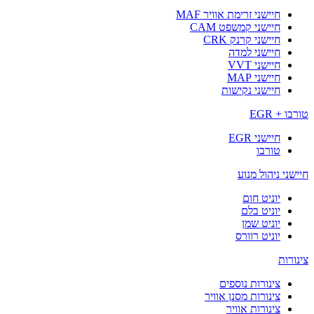
חיישני זרימת אוויר MAF
חיישני קמשפט CAM
חיישני קרנק CRK
חיישני למדה
חיישני VVT
חיישני MAP
חיישני נקישות
טורבו + EGR
חיישני EGR
טורבו
חיישני ניהול מנוע
יוניט חום
יוניט בלם
יוניט שמן
יוניט רוורס
צינורות
צינורות נוספים
צינורות מסנן אוויר
צינורות אוויר