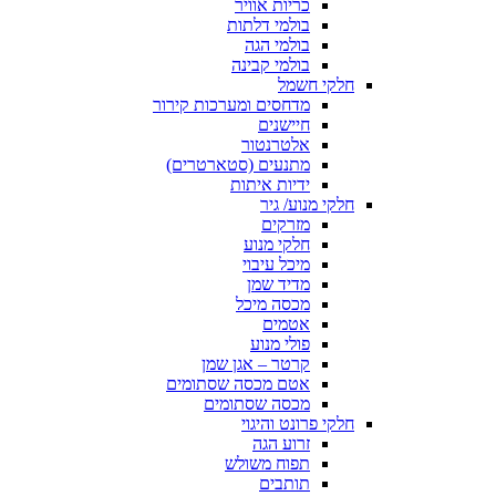
כריות אוויר
בולמי דלתות
בולמי הגה
בולמי קבינה
חלקי חשמל
מדחסים ומערכות קירור
חיישנים
אלטרנטור
מתנעים (סטארטרים)
ידיות איתות
חלקי מנוע/ גיר
מזרקים
חלקי מנוע
מיכל עיבוי
מדיד שמן
מכסה מיכל
אטמים
פולי מנוע
קרטר – אגן שמן
אטם מכסה שסתומים
מכסה שסתומים
חלקי פרונט והיגוי
זרוע הגה
תפוח משולש
תותבים