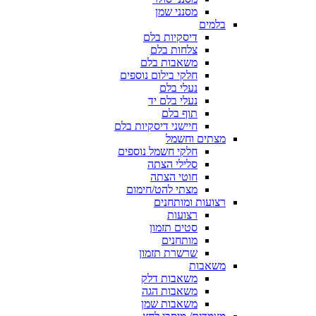
מסנני שמן
בלמים
דיסקיות בלם
צלחות בלם
משאבות בלם
חלקי בילום נוספים
נעלי בלם
נעלי בלם יד
תוף בלם
חיישני דיסקיות בלם
מצתים וחשמל
חלקי חשמל נוספים
סלילי הצתה
חוטי הצתה
מצתי להט/חימום
רצועות ומותחנים
רצועות
סטים תזמון
מותחנים
שרשרת תזמון
משאבות
משאבות דלק
משאבות הגה
משאבות שמן