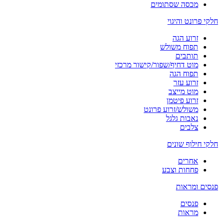
מכסה שסתומים
חלקי פרונט והיגוי
זרוע הגה
תפוח משולש
תותבים
מוט דחיף/שפור/קישור מרכזי
תפוח הגה
זרוע עזר
מוט מייצב
זרוע פיטמן
משולש/זרוע פרונט
נאבות גלגל
צלבים
חלקי חילוף שונים
אחרים
פחחות וצבע
פנסים ומראות
פנסים
מראות