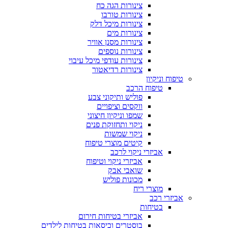
צינורות הגה כח
צינורות טורבו
צינורות מיכל דלק
צינורות מים
צינורות מסנן אוויר
צינורות נוספים
צינורות עודפי מיכל עיבוי
צינורות רדיאטור
טיפוח וניקיון
טיפוח הרכב
פוליש ותיקוני צבע
ווקסים וציפויים
שמפו וניקיון חיצוני
ניקוי ותחזוקת פנים
ניקוי שמשות
קיטים מוצרי טיפוח
אביזרי ניקוי לרכב
אביזרי ניקוי וטיפוח
שואבי אבק
מכונות פוליש
מוצרי ריח
אביזרי רכב
בטיחות
אביזרי בטיחות חירום
בוסטרים וכיסאות בטיחות לילדים