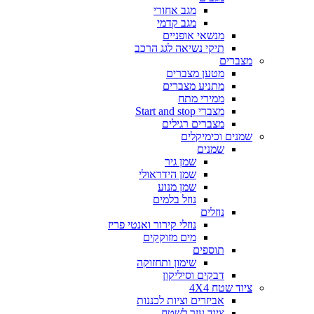
מגב אחורי
מגב קדמי
מנשאי אופניים
תיקי נשיאה לגג הרכב
מצברים
מטען מצברים
מתניע מצברים
ממירי מתח
מצברי Start and stop
מצברים רגילים
שמנים וכימיקלים
שמנים
שמן גיר
שמן הידראולי
שמן מנוע
נוזל בלמים
נוזלים
נוזלי קירור ואנטי פריז
מים מזוקקים
תוספים
שימון ותחזוקה
דבקים וסיליקון
ציוד שטח 4X4
אביזרים וציות לכננות
ציוד עזר לשטח