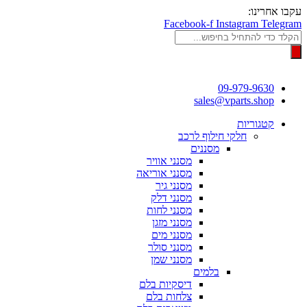
דלג
עקבו אחרינו:
לתוכן
Facebook-f
Instagram
Telegram
Products
search
09-979-9630
sales@vparts.shop
קטגוריות
חלקי חילוף לרכב
מסננים
מסנני אוויר
מסנני אוריאה
מסנני גיר
מסנני דלק
מסנני לחות
מסנני מזגן
מסנני מים
מסנני סולר
מסנני שמן
בלמים
דיסקיות בלם
צלחות בלם