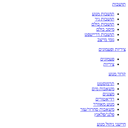
תושבות
תושבות מנוע
תושבות גיר
תושבות בולם
מיסב בולם
תושבות דריישפט
גומי מייצב
ציריות ופעמונים
פעמונים
ציריות
קרור מנוע
תרמוסטט
משאבות מים
מצננים
רדיאטורים
מנוע מאוורר
משאבות סחרור/עזר
פלנג'/פלאנץ
חיישני ניהול מנוע