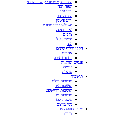
מוט דחיף/ שפור/ קישור מרכזי
תפוח הגה
זרוע עזר
מוט מייצב
זרוע פיטמן
משולש/ זרוע פרונט
נאבות גלגל
צלבים
מיסבי גלגל
הגה
חלקי חילוף שונים
אחרים
פחחות וצבע
פנסים ומראות
פנסים
מראות
תושבות
תושבות בולם
תושבות גיר
תושבות דריישפט
תושבות מנוע
מיסב בולם
גומי מייצב
ציריות ופעמונים
ציריות