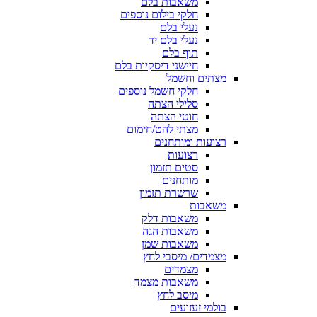
משאבות בלם
חלקי בילום נוספים
נעלי בלם
נעלי בלם יד
תוף בלם
חיישני דיסקיות בלם
מצתים וחשמל
חלקי חשמל נוספים
סלילי הצתה
חוטי הצתה
מצתי להט/חימום
רצועות ומותחנים
רצועות
סטים תזמון
מותחנים
שרשרת תזמון
משאבות
משאבות דלק
משאבות הגה
משאבות שמן
מצמדים/ מיסבי לחץ
מצמדים
משאבות מצמד
מיסב לחץ
בולמי זעזועים