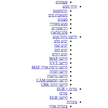
פעמונים
קרור מנוע
תרמוסטט
משאבות מים
מצננים
מנוע מאוורר
רדיאטורים
פלנג'/פלאנץ
חיישני ניהול מנוע
יוניט בלם
יוניט שמן
יוניט חום
יוניט רוורס
חיישני MAP
חיישני VVT
חיישני זרימת אוויר MAF
חיישני למדה
חיישני נקישות
חיישני קמשפט CAM
חיישני קרנק CRK
טורבו + EGR
טורבו
חיישני EGR
צינורות
צינורות אוויר