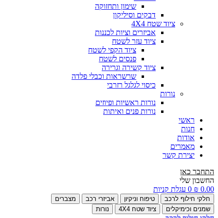
שימון ותחזוקה
דבקים וסיליקון
ציוד שטח 4X4
אביזרים וציות לכננות
ציוד עזר לשטח
ציוד הקפי לשטח
פנסים לשטח
ציוד קשירה וגרירה
שרשראות וכבלי פלדה
כיסוי לגלגל רזרבי
נורות
נורות ראשיות ופיוזים
נורות פנים ואיתות
ראשי
חנות
אודות
מאמרים
יצירת קשר
התחבר כאן
החשבון שלי
0.00
₪
0
עגלת קניות
חלקי חילוף לרכב
טיפוח וניקיון
אביזרי רכב
מצברים
שמנים וכימיקלים
ציוד שטח 4X4
נורות